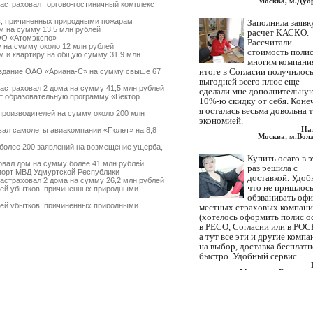
Москва, м.Дуб
страховал торгово-гостиничный комплекс
, причиненных природными пожарам
Заполнила заявк
 на сумму 13,5 млн рублей
расчет КАСКО.
ОО «Атомэкспо»
Рассчитали
 на сумму около 12 млн рублей
стоимость полис
 и квартиру на общую сумму 31,9 млн
многим компани
итоге в Согласии получилос
здание ОАО «Ариана-С» на сумму свыше 67
выгодней всего плюс еще
страховал 2 дома на сумму 41,5 млн рублей
сделали мне дополнительну
 образовательную программу «Вектор
10%-ю скидку от себя. Коне
я осталась весьма довольна 
роизводителей на сумму около 200 млн
экономией.
На
ал самолеты авиакомпании «Полет» на 8,8
Москва, м.Вол
более 200 заявлений на возмещение ущерба,
Купить осаго в 
вал дом на сумму более 41 млн рублей
раз решила с
орт МВД Удмуртской Республики
доставкой. Удоб
страховал 2 дома на сумму 26,2 млн рублей
что не пришлос
ей убытков, причиненных природными
обзванивать оф
ей убытков, причиненных природными
местных страховых компан
(хотелось оформить полис о
поврежденное судовое оборудование
в РЕСО, Согласии или в РОС
ад» на сумму 1,38 млрд рублей
а тут все эти и другие компа
т страхователей по ущербу, причиненному
на выбор, доставка бесплатн
быстро. Удобный сервис.
омпанией FinAssist
 земельный участок на сумму 34 млн рублей
Москва, м.Братисла
овал дом на сумму 15 млн рублей
еще около 20 млн рублей пострадавшим от
Нашли ваши контакты через
типинский нефтеперерабатывающий завод»
интернет. Искали где с доста