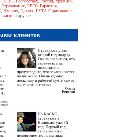
РОСНО
,
Росгосстрах
,
Россия
,
УралСиб
,
с Страхование
,
РЕСО-Гарантия
,
К
,
Югория
,
Цюрих
,
ГУТА-Страхование
,
огласие
и другие.
ывы клиентов
ать
Страхуюсь у вас
второй год подряд.
Очень нравиться, что
заранее всегда
а
позвоните и
предупредите, что заканчивается
ез 3
полис осаго. Очень удобно,
нь.
поскольку в рабочей суете как-то
ис
вылетают из головы…
ент
Ольга
Королев
 45
сандр
тищи
а-
По КАСКО
страхуюсь в
ыло
Випполис уже 3й
аго
год. Первый год
рей,
страховался с
 на
недоверием, но подкупила