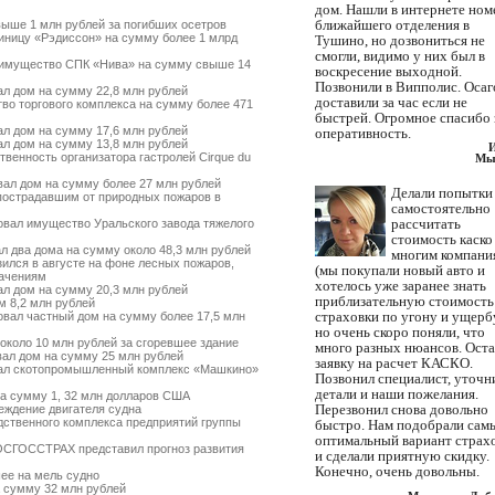
дом. Нашли в интернете ном
ближайшего отделения в
ыше 1 млн рублей за погибших осетров
ницу «Рэдиссон» на сумму более 1 млрд
Тушино, но дозвониться не
смогли, видимо у них был в
имущество СПК «Нива» на сумму свыше 14
воскресение выходной.
Позвонили в Випполис. Осаг
л дом на сумму 22,8 млн рублей
доставили за час если не
о торгового комплекса на сумму более 471
быстрей. Огромное спасибо 
л дом на сумму 17,6 млн рублей
оперативность.
л дом на сумму 13,8 млн рублей
енность организатора гастролей Cirque du
Мы
ал дом на сумму более 27 млн рублей
Делали попытки
острадавшим от природных пожаров в
самостоятельно
рассчитать
вал имущество Уральского завода тяжелого
стоимость каско
 два дома на сумму около 48,3 млн рублей
многим компани
ился в августе на фоне лесных пожаров,
(мы покупали новый авто и
начениям
хотелось уже заранее знать
л дом на сумму 20,3 млн рублей
приблизательную стоимость
 8,2 млн рублей
страховки по угону и ущербу
вал частный дом на сумму более 17,5 млн
но очень скоро поняли, что
коло 10 млн рублей за сгоревшее здание
много разных нюансов. Ост
ал дом на сумму 25 млн рублей
заявку на расчет КАСКО.
ал скотопромышленный комплекс «Машкино»
Позвонил специалист, уточн
детали и наши пожелания.
а сумму 1, 32 млн долларов США
Перезвонил снова довольно
ждение двигателя судна
твенного комплекса предприятий группы
быстро. Нам подобрали сам
оптимальный вариант страх
ОСГОССТРАХ представил прогноз развития
и сделали приятную скидку.
Конечно, очень довольны.
ее на мель судно
 сумму 32 млн рублей