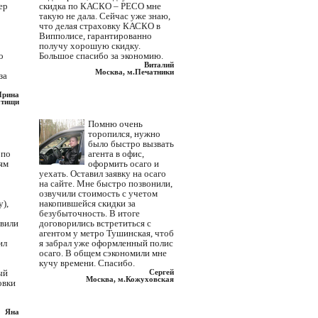
ер
скидка по КАСКО – РЕСО мне
такую не дала. Сейчас уже знаю,
что делая страховку КАСКО в
Випполисе, гарантированно
получу хорошую скидку.
о
Большое спасибо за экономию.
Виталий
Москва, м.Печатники
за
Ирина
тищи
Помню очень
торопился, нужно
было быстро вызвать
 по
агента в офис,
ям
оформить осаго и
уехать. Оставил заявку на осаго
на сайте. Мне быстро позвонили,
озвучили стоимость с учетом
),
накопившейся скидки за
безубыточность. В итоге
авили
договорились встретиться с
агентом у метро Тушинская, чтоб
ил
я забрал уже оформленный полис
осаго. В общем сэкономили мне
кучу времени. Спасибо.
ый
Сергей
Москва, м.Кожуховская
овки
Яна