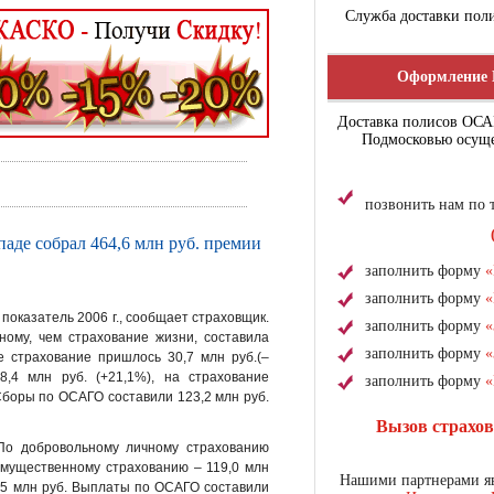
Служба доставки поли
Оформление 
Доставка полисов ОС
Подмосковью осуще
позвонить нам по
паде собрал 464,6 млн руб. премии
заполнить форму
«
заполнить форму
«
оказатель 2006 г., сообщает страховщик.
заполнить форму
«
ому, чем страхование жизни, составила
заполнить форму
«
ое страхование пришлось 30,7 млн руб.(–
8,4 млн руб. (+21,1%), на страхование
заполнить форму
«
 Сборы по ОСАГО составили 123,2 млн руб.
Вызов страхо
По добровольному личному страхованию
имущественному страхованию – 119,0 млн
Нашими партнерами яв
0,5 млн руб. Выплаты по ОСАГО составили