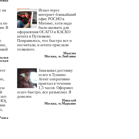
ровка
у на
Искал через
интернет ближайший
офис РОСНО в
а по
Митино, хотя надо
ям. В
было вызвать для
ь
оформления ОСАГО и КАСКО
агента в Путилково.
ю
Понравилось, что быстро все и
чно,
посчитали, и агента прислали
такой
толкового.
Максим
Москва, м.Люблино
талья
жская
этот
Заказывал доставку
осаго в Тушино.
но,
Агент оперативно
ь
приехал в течении
исы
1,5 часов. Оформил
ий
осаго быстро, все разъяснил. Я
саго
доволен.
НО),
Николай
Москва, м.Марьино
нии
о,
Раиса
вская
Много раз приходилось
вкой
отстаивать многочасовую