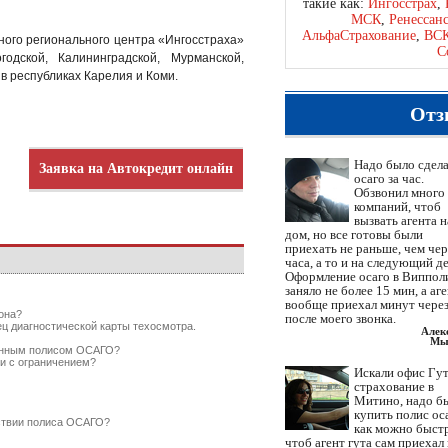
такие как:
Ингосстрах
,
МСК
,
Ренессан
АльфаСтрахование
,
ВС
ного регионального центра «Ингосстраха»
С
одской, Калининградской, Мурманской,
 в республиках Карелия и Коми.
Отз
Надо было сдел
Заявка на Автокредит онлайн
осаго за час.
Обзвонил много
компаний, чтоб
вызвать агента н
дом, но все готовы были
приехать не раньше, чем чер
часа, а то и на следующий де
Оформление осаго в Виппол
заняло не более 15 мин, а аг
вообще приехал минут через
она?
после моего звонка.
ец диагностической карты техосмотра.
Алек
Мы
ченным полисом ОСАГО?
и с ограничением?
Искали офис Гут
страхование в
Митино, надо б
купить полис ос
тствии полиса ОСАГО?
как можно быст
чтоб агент гута сам приехал