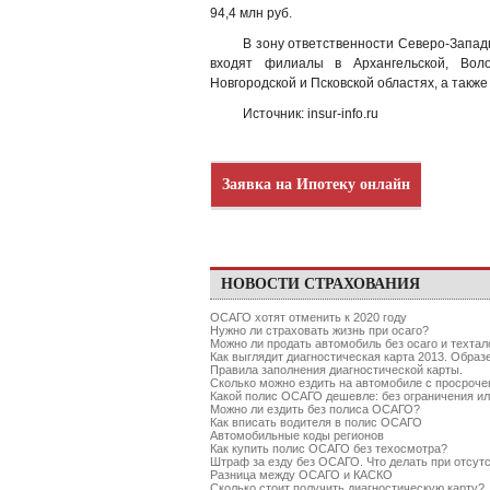
94,4 млн руб.
В зону ответственности Северо-Запад
входят филиалы в Архангельской, Волог
Новгородской и Псковской областях, а также
Источник: insur-info.ru
Заявка на Ипотеку онлайн
НОВОСТИ СТРАХОВАНИЯ
ОСАГО хотят отменить к 2020 году
Нужно ли страховать жизнь при осаго?
Можно ли продать автомобиль без осаго и техтал
Как выглядит диагностическая карта 2013. Образ
Правила заполнения диагностической карты.
Сколько можно ездить на автомобиле с просро
Какой полис ОСАГО дешевле: без ограничения ил
Можно ли ездить без полиса ОСАГО?
Как вписать водителя в полис ОСАГО
Автомобильные коды регионов
Как купить полис ОСАГО без техосмотра?
Штраф за езду без ОСАГО. Что делать при отсу
Разница между ОСАГО и КАСКО
Сколько стоит получить диагностическую карту?