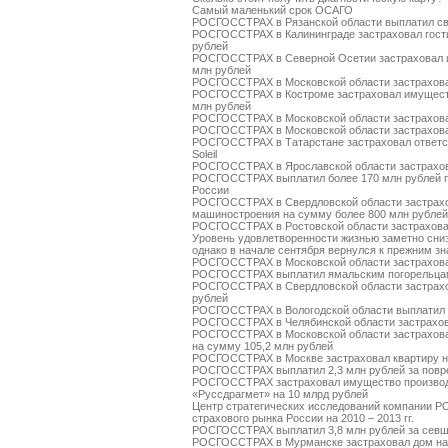
Самый маленький срок ОСАГО
РОСГОССТРАХ в Рязанской области выплатил св
РОСГОССТРАХ в Калининграде застраховал гости
рублей
РОСГОССТРАХ в Северной Осетии застраховал 
млн рублей
РОСГОССТРАХ в Московской области застрахова
РОСГОССТРАХ в Костроме застраховал имуществ
млн рублей
РОСГОССТРАХ в Московской области застрахова
РОСГОССТРАХ в Московской области застрахова
РОСГОССТРАХ в Татарстане застраховал ответств
Soleil
РОСГОССТРАХ в Ярославской области застрахов
РОСГОССТРАХ выплатил более 170 млн рублей п
России
РОСГОССТРАХ в Свердловской области застрахо
машиностроения на сумму более 800 млн рублей
РОСГОССТРАХ в Ростовской области застраховал
Уровень удовлетворенности жизнью заметно сниз
однако в начале сентября вернулся к прежним з
РОСГОССТРАХ в Московской области застрахова
РОСГОССТРАХ выплатил ямальским погорельцам
РОСГОССТРАХ в Свердловской области застрахо
рублей
РОСГОССТРАХ в Вологодской области выплатил о
РОСГОССТРАХ в Челябинской области застрахов
РОСГОССТРАХ в Московской области застрахов
на сумму 105,2 млн рублей
РОСГОССТРАХ в Москве застраховал квартиру н
РОСГОССТРАХ выплатил 2,3 млн рублей за повре
РОСГОССТРАХ застраховал имущество производс
«Руссдрагмет» на 10 млрд рублей
Центр стратегических исследований компании Р
страхового рынка России на 2010 – 2013 гг.
РОСГОССТРАХ выплатил 3,8 млн рублей за севш
РОСГОССТРАХ в Мурманске застраховал дом на