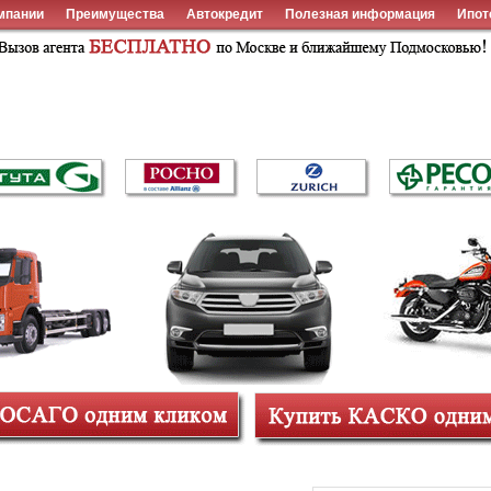
мпании
Преимущества
Автокредит
Полезная информация
Ипот