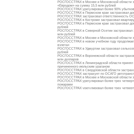
РОСГОССТРАХ в Москве и Московской области за
«Евродом» на сумму 15,5 млн рублей
РОСГОССТРАХ урегулировал более 90% убытков
РОСГОССТРАХ в Пермском крае застраховал дом
РОСГОССТРАХ застраховал ответственность О
РОСГОССТРАХ в Костроме застраховал квартиру
РОСГОССТРАХ в Пермском крае застраховал дом
рублей
РОСГОССТРАХ в Северной Осетии застраховал 
млн рублей
РОСГОССТРАХ в Москве и Московской области за
РОСГОССТРАХ в новом учебном году продолжает
взлета»
РОСГОССТРАХ в Удмуртии застраховал сельхозп
рублей
РОСГОССТРАХ в Воронежской области застрахов
млн долларов
РОСГОССТРАХ в Ленинградской области принял 
причиненного июльским ураганом
РОСГОССТРАХ в Свердловской области застрахо
РОСГОССТРАХ застрахует по ОСАГО автотрансп
РОСГОССТРАХ в Москве и Московской области за
РОСГОССТРАХ урегулировал более трех четверт
пожарами
РОСГОССТРАХ урегулировал более трех четверт
пожарами
РОСГОССТРАХ выплатил более 3 млн рублей за 
РОСГОССТРАХ в Чувашии застраховал ТРЦ «Каск
РОСГОССТРАХ в Чувашии принимает заявления о
ураганным ветром
РОСГОССТРАХ подписал партнерский договор с к
РОСГОССТРАХ в Красноярском крае застраховал
РОСГОССТРАХ во Владимирской области застрах
За минувшие выходные РОСГОССТРАХ выплатил 
массовых пожаров
РОСГОССТРАХ застраховал имущество ЗАО «Ан
на сумму около 8,4 млрд рублей