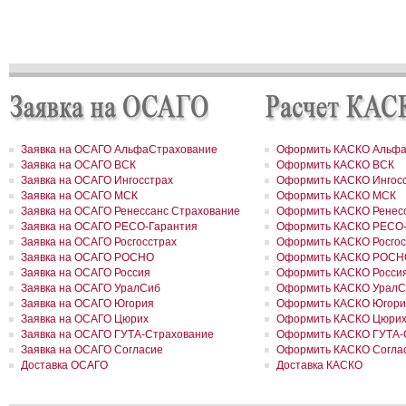
РОСГОССТРАХ в Пермском крае застраховал дом на сумму 13,5
рублей
РОСГОССТРАХ застраховал ответственность ООО «Атомэкспо»
РОСГОССТРАХ в Костроме застраховал квартиру на сумму около
рублей
РОСГОССТРАХ в Пермском крае застраховал дом и квартиру на
сумму 31,9 млн рублей
РОСГОССТРАХ в Северной Осетии застраховал здание ОАО «Ар
на сумму свыше 67 млн рублей
РОСГОССТРАХ в Москве и Московской области застраховал 2 до
сумму 41,5 млн рублей
Заявка на ОСАГО АльфаСтрахование
Оформить КАСКО Альфа
РОСГОССТРАХ в новом учебном году продолжает образователь
Заявка на ОСАГО ВСК
Оформить КАСКО ВСК
программу «Вектор взлета»
РОСГОССТРАХ в Удмуртии застраховал сельхозпроизводителей 
Заявка на ОСАГО Ингосстрах
Оформить КАСКО Ингос
около 200 млн рублей
Заявка на ОСАГО МСК
Оформить КАСКО МСК
РОСГОССТРАХ в Воронежской области застраховал самолеты
Заявка на ОСАГО Ренессанс Страхование
Оформить КАСКО Ренесс
авиакомпании «Полет» на 8,8 млн долларов
Заявка на ОСАГО РЕСО-Гарантия
Оформить КАСКО РЕСО-
РОСГОССТРАХ в Ленинградской области принял более 200 заявл
Заявка на ОСАГО Росгосстрах
Оформить КАСКО Росгос
возмещение ущерба, причиненного июльским ураганом
Заявка на ОСАГО РОСНО
Оформить КАСКО РОСН
РОСГОССТРАХ в Свердловской области застраховал дом на сум
Заявка на ОСАГО Россия
Оформить КАСКО Росси
41 млн рублей
Заявка на ОСАГО УралСиб
Оформить КАСКО УралС
РОСГОССТРАХ застрахует по ОСАГО автотранспорт МВД Удмурт
Республики
Заявка на ОСАГО Югория
Оформить КАСКО Югори
РОСГОССТРАХ в Москве и Московской области застраховал 2 до
Заявка на ОСАГО Цюрих
Оформить КАСКО Цюри
сумму 26,2 млн рублей
Заявка на ОСАГО ГУТА-Страхование
Оформить КАСКО ГУТА-
РОСГОССТРАХ урегулировал более трех четвертей убытков,
Заявка на ОСАГО Согласие
Оформить КАСКО Согла
причиненных природными пожарами
Доставка ОСАГО
Доставка КАСКО
РОСГОССТРАХ урегулировал более трех четвертей убытков,
причиненных природными пожарами
РОСГОССТРАХ выплатил более 3 млн рублей за поврежденное с