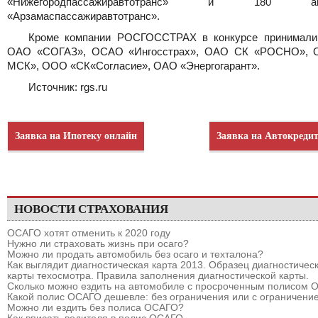
«Нижегородпассажиравтотранс» и 180 авт
«Арзамаспассажиравтотранс».
Кроме компании РОСГОССТРАХ в конкурсе принимали
ОАО «СОГАЗ», ОСАО «Ингосстрах», ОАО СК «РОСНО», 
МСК», ООО «СК«Согласие», ОАО «Энергогарант».
Источник: rgs.ru
Заявка на Ипотеку онлайн
Заявка на Автокреди
НОВОСТИ СТРАХОВАНИЯ
ОСАГО хотят отменить к 2020 году
Нужно ли страховать жизнь при осаго?
Можно ли продать автомобиль без осаго и техталона?
Как выглядит диагностическая карта 2013. Образец диагностичес
карты техосмотра. Правила заполнения диагностической карты.
Сколько можно ездить на автомобиле с просроченным полисом
Какой полис ОСАГО дешевле: без ограничения или с ограничени
Можно ли ездить без полиса ОСАГО?