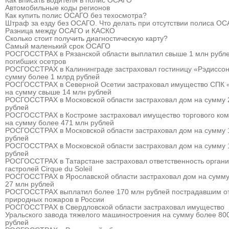
Как вписать водителя в полис ОСАГО
Автомобильные коды регионов
Как купить полис ОСАГО без техосмотра?
Штраф за езду без ОСАГО. Что делать при отсутствии полиса О
Разница между ОСАГО и КАСКО
Сколько стоит получить диагностическую карту?
Самый маленький срок ОСАГО
РОСГОССТРАХ в Рязанской области выплатил свыше 1 млн рубле
погибших осетров
РОСГОССТРАХ в Калининграде застраховал гостиницу «Рэдиссон
сумму более 1 млрд рублей
РОСГОССТРАХ в Северной Осетии застраховал имущество СПК 
на сумму свыше 14 млн рублей
РОСГОССТРАХ в Московской области застраховал дом на сумму 
рублей
РОСГОССТРАХ в Костроме застраховал имущество торгового ком
на сумму более 471 млн рублей
РОСГОССТРАХ в Московской области застраховал дом на сумму 
рублей
РОСГОССТРАХ в Московской области застраховал дом на сумму 
рублей
РОСГОССТРАХ в Татарстане застраховал ответственность органи
гастролей Cirque du Soleil
РОСГОССТРАХ в Ярославской области застраховал дом на сумму
27 млн рублей
РОСГОССТРАХ выплатил более 170 млн рублей пострадавшим о
природных пожаров в России
РОСГОССТРАХ в Свердловской области застраховал имущество
Уральского завода тяжелого машиностроения на сумму более 80
рублей