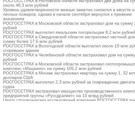
РОСГОССТРАХ в Ростовской области застраховал два дома на с
около 48,3 млн рублей
Уровень удовлетворенности жизнью заметно снизился в августе 
лесных пожаров, однако в начале сентября вернулся к прежним
значениям
РОСГОССТРАХ в Московской области застраховал дом на сумму 
рублей
РОСГОССТРАХ выплатил ямальским погорельцам 8,2 млн рубле
РОСГОССТРАХ в Свердловской области застраховал частный дом
сумму более 17,5 млн рублей
РОСГОССТРАХ в Вологодской области выплатил около 10 млн ру
сгоревшее здание
РОСГОССТРАХ в Челябинской области застраховал дом на сумму
рублей
РОСГОССТРАХ в Московской области застраховал скотопромыш
комплекс «Машкино» на сумму 105,2 млн рублей
РОСГОССТРАХ в Москве застраховал квартиру на сумму 1, 32 мл
долларов США
РОСГОССТРАХ выплатил 2,3 млн рублей за повреждение двигат
судна
РОСГОССТРАХ застраховал имущество производственного компл
предприятий группы «Руссдрагмет» на 10 млрд рублей
Центр стратегических исследований компании РОСГОССТРАХ пр
прогноз развития страхового рынка России на 2010 – 2013 гг.
РОСГОССТРАХ выплатил 3,8 млн рублей за севшее на мель судн
РОСГОССТРАХ в Мурманске застраховал дом на сумму 32 млн р
РОСГОССТРАХ в Москве и Московской области застраховал торго
гостиничный комплекс «Евродом» на сумму 15,5 млн рублей
РОСГОССТРАХ урегулировал более 90% убытков, причиненных
природными пожарам