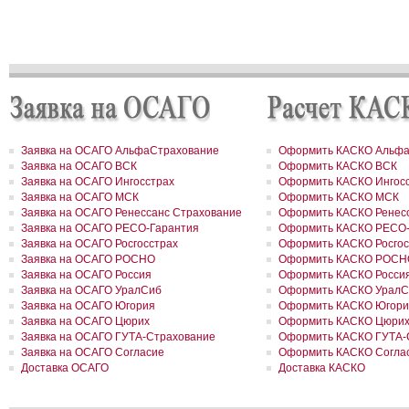
РОСГОССТРАХ застраховал ответственность ООО «Атомэкспо»
РОСГОССТРАХ в Костроме застраховал квартиру на сумму около
рублей
РОСГОССТРАХ в Пермском крае застраховал дом и квартиру на
сумму 31,9 млн рублей
РОСГОССТРАХ в Северной Осетии застраховал здание ОАО «Ар
на сумму свыше 67 млн рублей
РОСГОССТРАХ в Москве и Московской области застраховал 2 до
сумму 41,5 млн рублей
РОСГОССТРАХ в новом учебном году продолжает образователь
программу «Вектор взлета»
Заявка на ОСАГО АльфаСтрахование
Оформить КАСКО Альфа
РОСГОССТРАХ в Удмуртии застраховал сельхозпроизводителей 
Заявка на ОСАГО ВСК
Оформить КАСКО ВСК
около 200 млн рублей
Заявка на ОСАГО Ингосстрах
Оформить КАСКО Ингос
РОСГОССТРАХ в Воронежской области застраховал самолеты
Заявка на ОСАГО МСК
Оформить КАСКО МСК
авиакомпании «Полет» на 8,8 млн долларов
Заявка на ОСАГО Ренессанс Страхование
Оформить КАСКО Ренесс
РОСГОССТРАХ в Ленинградской области принял более 200 заявл
Заявка на ОСАГО РЕСО-Гарантия
Оформить КАСКО РЕСО-
возмещение ущерба, причиненного июльским ураганом
Заявка на ОСАГО Росгосстрах
Оформить КАСКО Росгос
РОСГОССТРАХ в Свердловской области застраховал дом на сум
41 млн рублей
Заявка на ОСАГО РОСНО
Оформить КАСКО РОСН
РОСГОССТРАХ застрахует по ОСАГО автотранспорт МВД Удмурт
Заявка на ОСАГО Россия
Оформить КАСКО Росси
Республики
Заявка на ОСАГО УралСиб
Оформить КАСКО УралС
РОСГОССТРАХ в Москве и Московской области застраховал 2 до
Заявка на ОСАГО Югория
Оформить КАСКО Югори
сумму 26,2 млн рублей
Заявка на ОСАГО Цюрих
Оформить КАСКО Цюри
РОСГОССТРАХ урегулировал более трех четвертей убытков,
Заявка на ОСАГО ГУТА-Страхование
Оформить КАСКО ГУТА-
причиненных природными пожарами
Заявка на ОСАГО Согласие
Оформить КАСКО Согла
РОСГОССТРАХ урегулировал более трех четвертей убытков,
Доставка ОСАГО
Доставка КАСКО
причиненных природными пожарами
РОСГОССТРАХ выплатил более 3 млн рублей за поврежденное с
оборудование