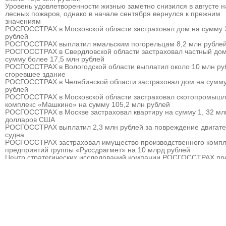
Уровень удовлетворенности жизнью заметно снизился в августе 
лесных пожаров, однако в начале сентября вернулся к прежним
значениям
РОСГОССТРАХ в Московской области застраховал дом на сумму 
рублей
РОСГОССТРАХ выплатил ямальским погорельцам 8,2 млн рубле
РОСГОССТРАХ в Свердловской области застраховал частный дом
сумму более 17,5 млн рублей
РОСГОССТРАХ в Вологодской области выплатил около 10 млн ру
сгоревшее здание
РОСГОССТРАХ в Челябинской области застраховал дом на сумму
рублей
РОСГОССТРАХ в Московской области застраховал скотопромыш
комплекс «Машкино» на сумму 105,2 млн рублей
РОСГОССТРАХ в Москве застраховал квартиру на сумму 1, 32 мл
долларов США
РОСГОССТРАХ выплатил 2,3 млн рублей за повреждение двигат
судна
РОСГОССТРАХ застраховал имущество производственного компл
предприятий группы «Руссдрагмет» на 10 млрд рублей
Центр стратегических исследований компании РОСГОССТРАХ пр
прогноз развития страхового рынка России на 2010 – 2013 гг.
РОСГОССТРАХ выплатил 3,8 млн рублей за севшее на мель судн
РОСГОССТРАХ в Мурманске застраховал дом на сумму 32 млн р
РОСГОССТРАХ в Москве и Московской области застраховал торго
гостиничный комплекс «Евродом» на сумму 15,5 млн рублей
РОСГОССТРАХ урегулировал более 90% убытков, причиненных
природными пожарам
РОСГОССТРАХ в Пермском крае застраховал дом на сумму 13,5
рублей