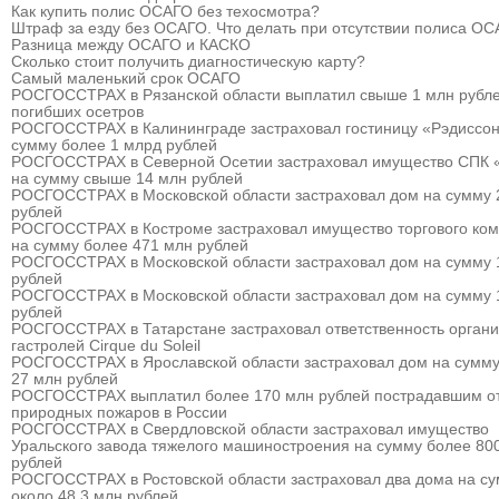
Как купить полис ОСАГО без техосмотра?
Штраф за езду без ОСАГО. Что делать при отсутствии полиса О
Разница между ОСАГО и КАСКО
Сколько стоит получить диагностическую карту?
Самый маленький срок ОСАГО
РОСГОССТРАХ в Рязанской области выплатил свыше 1 млн рубле
погибших осетров
РОСГОССТРАХ в Калининграде застраховал гостиницу «Рэдиссон
сумму более 1 млрд рублей
РОСГОССТРАХ в Северной Осетии застраховал имущество СПК 
на сумму свыше 14 млн рублей
РОСГОССТРАХ в Московской области застраховал дом на сумму 
рублей
РОСГОССТРАХ в Костроме застраховал имущество торгового ком
на сумму более 471 млн рублей
РОСГОССТРАХ в Московской области застраховал дом на сумму 
рублей
РОСГОССТРАХ в Московской области застраховал дом на сумму 
рублей
РОСГОССТРАХ в Татарстане застраховал ответственность органи
гастролей Cirque du Soleil
РОСГОССТРАХ в Ярославской области застраховал дом на сумму
27 млн рублей
РОСГОССТРАХ выплатил более 170 млн рублей пострадавшим о
природных пожаров в России
РОСГОССТРАХ в Свердловской области застраховал имущество
Уральского завода тяжелого машиностроения на сумму более 80
рублей
РОСГОССТРАХ в Ростовской области застраховал два дома на с
около 48,3 млн рублей