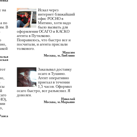
ровка
у на
Искал через
интернет ближайший
офис РОСНО в
а по
Митино, хотя надо
ям. В
было вызвать для
ь
оформления ОСАГО и КАСКО
агента в Путилково.
ю
Понравилось, что быстро все и
чно,
посчитали, и агента прислали
такой
толкового.
Максим
Москва, м.Люблино
талья
жская
этот
Заказывал доставку
осаго в Тушино.
но,
Агент оперативно
ь
приехал в течении
исы
1,5 часов. Оформил
ий
осаго быстро, все разъяснил. Я
саго
доволен.
НО),
Николай
Москва, м.Марьино
нии
о,
Раиса
вская
Много раз приходилось
вкой
отстаивать многочасовую