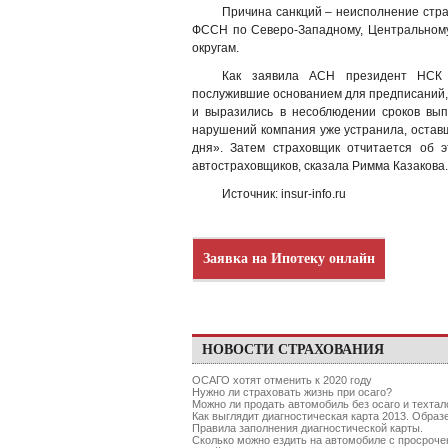
Причина санкций – неисполнение стр
ФССН по Северо-Западному, Центральном
округам.
Как заявила АСН президент НСК 
послужившие основанием для предписаний
и выразились в несоблюдении сроков вы
нарушений компания уже устранила, остав
дня». Затем страховщик отчитается об
автостраховщиков, сказала Римма Казакова.
Источник: insur-info.ru
Заявка на Ипотеку онлайн
НОВОСТИ СТРАХОВАНИЯ
ОСАГО хотят отменить к 2020 году
Нужно ли страховать жизнь при осаго?
Можно ли продать автомобиль без осаго и техтал
Как выглядит диагностическая карта 2013. Образ
Правила заполнения диагностической карты.
Сколько можно ездить на автомобиле с просро