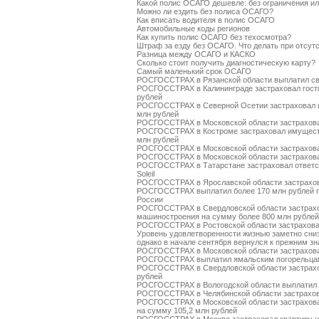
Какой полис ОСАГО дешевле: без ограничения ил
Можно ли ездить без полиса ОСАГО?
Как вписать водителя в полис ОСАГО
Автомобильные коды регионов
Как купить полис ОСАГО без техосмотра?
Штраф за езду без ОСАГО. Что делать при отсу
Разница между ОСАГО и КАСКО
Сколько стоит получить диагностическую карту?
Самый маленький срок ОСАГО
РОСГОССТРАХ в Рязанской области выплатил св
РОСГОССТРАХ в Калининграде застраховал гости
рублей
РОСГОССТРАХ в Северной Осетии застраховал 
млн рублей
РОСГОССТРАХ в Московской области застрахова
РОСГОССТРАХ в Костроме застраховал имуществ
млн рублей
РОСГОССТРАХ в Московской области застрахова
РОСГОССТРАХ в Московской области застрахова
РОСГОССТРАХ в Татарстане застраховал ответств
Soleil
РОСГОССТРАХ в Ярославской области застрахов
РОСГОССТРАХ выплатил более 170 млн рублей п
России
РОСГОССТРАХ в Свердловской области застрахо
машиностроения на сумму более 800 млн рублей
РОСГОССТРАХ в Ростовской области застраховал
Уровень удовлетворенности жизнью заметно сниз
однако в начале сентября вернулся к прежним з
РОСГОССТРАХ в Московской области застрахова
РОСГОССТРАХ выплатил ямальским погорельцам
РОСГОССТРАХ в Свердловской области застрахо
рублей
РОСГОССТРАХ в Вологодской области выплатил о
РОСГОССТРАХ в Челябинской области застрахов
РОСГОССТРАХ в Московской области застрахов
на сумму 105,2 млн рублей