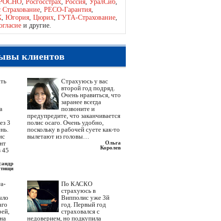
РОСНО
,
Росгосстрах
,
Россия
,
УралСиб
,
с Страхование
,
РЕСО-Гарантия
,
К
,
Югория
,
Цюрих
,
ГУТА-Страхование
,
огласие
и другие.
ывы клиентов
ать
Страхуюсь у вас
второй год подряд.
Очень нравиться, что
заранее всегда
а
позвоните и
предупредите, что заканчивается
ез 3
полис осаго. Очень удобно,
нь.
поскольку в рабочей суете как-то
ис
вылетают из головы…
ент
Ольга
Королев
 45
сандр
тищи
а-
По КАСКО
страхуюсь в
ыло
Випполис уже 3й
аго
год. Первый год
рей,
страховался с
 на
недоверием, но подкупила