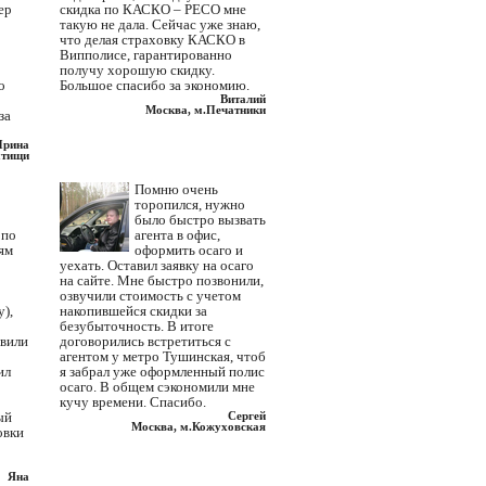
ер
скидка по КАСКО – РЕСО мне
такую не дала. Сейчас уже знаю,
что делая страховку КАСКО в
Випполисе, гарантированно
получу хорошую скидку.
о
Большое спасибо за экономию.
Виталий
Москва, м.Печатники
за
Ирина
тищи
Помню очень
торопился, нужно
было быстро вызвать
 по
агента в офис,
ям
оформить осаго и
уехать. Оставил заявку на осаго
на сайте. Мне быстро позвонили,
озвучили стоимость с учетом
),
накопившейся скидки за
безубыточность. В итоге
авили
договорились встретиться с
агентом у метро Тушинская, чтоб
ил
я забрал уже оформленный полис
осаго. В общем сэкономили мне
кучу времени. Спасибо.
ый
Сергей
Москва, м.Кожуховская
овки
Яна