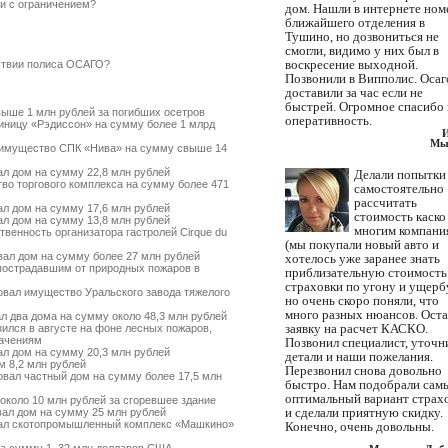
и с ограничением?
дом. Нашли в интернете ном
ближайшего отделения в
Тушино, но дозвониться не
смогли, видимо у них был в
воскресение выходной.
тствии полиса ОСАГО?
Позвонили в Випполис. Осаг
доставили за час если не
быстрей. Огромное спасибо 
ыше 1 млн рублей за погибших осетров
оперативность.
ницу «Рэдиссон» на сумму более 1 млрд
Мы
имущество СПК «Нива» на сумму свыше 14
л дом на сумму 22,8 млн рублей
Делали попытки
о торгового комплекса на сумму более 471
самостоятельно
рассчитать
л дом на сумму 17,6 млн рублей
стоимость каско
л дом на сумму 13,8 млн рублей
многим компани
енность организатора гастролей Cirque du
(мы покупали новый авто и
ал дом на сумму более 27 млн рублей
хотелось уже заранее знать
острадавшим от природных пожаров в
приблизательную стоимость
страховки по угону и ущербу
вал имущество Уральского завода тяжелого
но очень скоро поняли, что
много разных нюансов. Ост
 два дома на сумму около 48,3 млн рублей
заявку на расчет КАСКО.
ился в августе на фоне лесных пожаров,
начениям
Позвонил специалист, уточн
л дом на сумму 20,3 млн рублей
детали и наши пожелания.
 8,2 млн рублей
Перезвонил снова довольно
вал частный дом на сумму более 17,5 млн
быстро. Нам подобрали сам
оптимальный вариант страх
коло 10 млн рублей за сгоревшее здание
и сделали приятную скидку.
ал дом на сумму 25 млн рублей
ал скотопромышленный комплекс «Машкино»
Конечно, очень довольны.