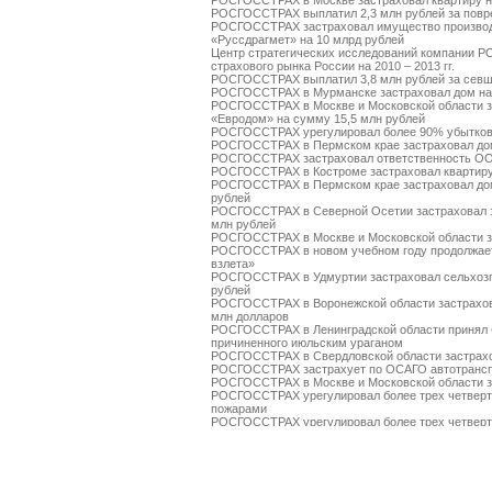
РОСГОССТРАХ в Москве застраховал квартиру н
РОСГОССТРАХ выплатил 2,3 млн рублей за повре
РОСГОССТРАХ застраховал имущество производс
«Руссдрагмет» на 10 млрд рублей
Центр стратегических исследований компании Р
страхового рынка России на 2010 – 2013 гг.
РОСГОССТРАХ выплатил 3,8 млн рублей за севш
РОСГОССТРАХ в Мурманске застраховал дом на
РОСГОССТРАХ в Москве и Московской области за
«Евродом» на сумму 15,5 млн рублей
РОСГОССТРАХ урегулировал более 90% убытков
РОСГОССТРАХ в Пермском крае застраховал дом
РОСГОССТРАХ застраховал ответственность О
РОСГОССТРАХ в Костроме застраховал квартиру
РОСГОССТРАХ в Пермском крае застраховал дом
рублей
РОСГОССТРАХ в Северной Осетии застраховал 
млн рублей
РОСГОССТРАХ в Москве и Московской области за
РОСГОССТРАХ в новом учебном году продолжает
взлета»
РОСГОССТРАХ в Удмуртии застраховал сельхозп
рублей
РОСГОССТРАХ в Воронежской области застрахов
млн долларов
РОСГОССТРАХ в Ленинградской области принял 
причиненного июльским ураганом
РОСГОССТРАХ в Свердловской области застрахо
РОСГОССТРАХ застрахует по ОСАГО автотрансп
РОСГОССТРАХ в Москве и Московской области за
РОСГОССТРАХ урегулировал более трех четверт
пожарами
РОСГОССТРАХ урегулировал более трех четверт
пожарами
РОСГОССТРАХ выплатил более 3 млн рублей за 
РОСГОССТРАХ в Чувашии застраховал ТРЦ «Каск
РОСГОССТРАХ в Чувашии принимает заявления о
ураганным ветром