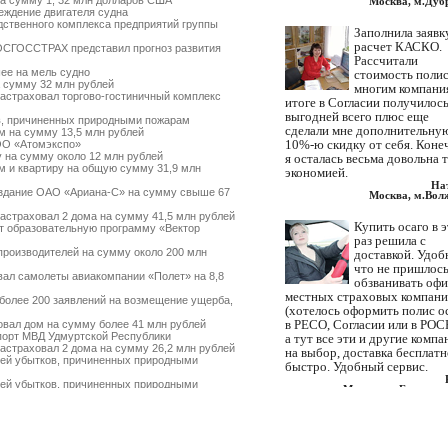
а сумму 1, 32 млн долларов США
Москва, м.Дуб
ждение двигателя судна
твенного комплекса предприятий группы
Заполнила заявк
расчет КАСКО.
ОСГОССТРАХ представил прогноз развития
Рассчитали
ее на мель судно
стоимость полис
 сумму 32 млн рублей
многим компани
страховал торгово-гостиничный комплекс
итоге в Согласии получилос
выгодней всего плюс еще
, причиненных природными пожарам
сделали мне дополнительну
 на сумму 13,5 млн рублей
10%-ю скидку от себя. Коне
ОО «Атомэкспо»
 на сумму около 12 млн рублей
я осталась весьма довольна 
 и квартиру на общую сумму 31,9 млн
экономией.
На
здание ОАО «Ариана-С» на сумму свыше 67
Москва, м.Вол
страховал 2 дома на сумму 41,5 млн рублей
Купить осаго в 
 образовательную программу «Вектор
раз решила с
роизводителей на сумму около 200 млн
доставкой. Удоб
что не пришлос
ал самолеты авиакомпании «Полет» на 8,8
обзванивать оф
местных страховых компан
более 200 заявлений на возмещение ущерба,
(хотелось оформить полис о
в РЕСО, Согласии или в РОС
вал дом на сумму более 41 млн рублей
орт МВД Удмуртской Республики
а тут все эти и другие компа
страховал 2 дома на сумму 26,2 млн рублей
на выбор, доставка бесплатн
ей убытков, причиненных природными
быстро. Удобный сервис.
ей убытков, причиненных природными
Москва, м.Братисла
поврежденное судовое оборудование
Нашли ваши контакты через
ад» на сумму 1,38 млрд рублей
т страхователей по ущербу, причиненному
интернет. Искали где с доста