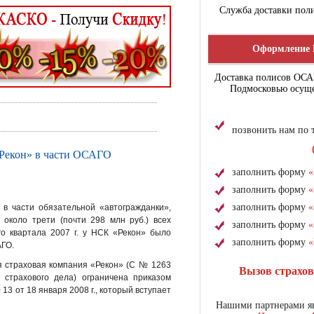
Служба доставки поли
Оформление 
Доставка полисов ОС
Подмосковью осуще
позвонить нам по
Рекон» в части ОСАГО
заполнить форму
«
заполнить форму
«
заполнить форму
«
в части обязательной «автогражданки»,
 около трети (почти 298 млн руб.) всех
заполнить форму
«
го квартала 2007 г. у НСК «Рекон» было
заполнить форму
«
АГО.
 страховая компания «Рекон» (С № 1263
Вызов страхо
 страхового дела) ограничена приказом
3 от 18 января 2008 г., который вступает
Нашими партнерами яв