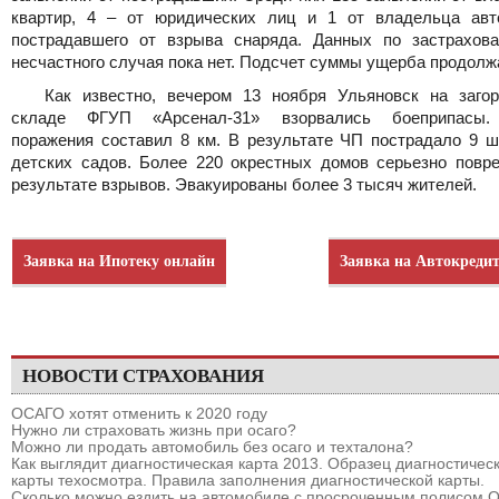
квартир, 4 – от юридических лиц и 1 от владельца авт
пострадавшего от взрыва снаряда. Данных по застрахов
несчастного случая пока нет. Подсчет суммы ущерба продолж
Как известно, вечером 13 ноября Ульяновск на заго
складе ФГУП «Арсенал-31» взорвались боеприпасы.
поражения составил 8 км. В результате ЧП пострадало 9 ш
детских садов. Более 220 окрестных домов серьезно повр
результате взрывов. Эвакуированы более 3 тысяч жителей.
Заявка на Ипотеку онлайн
Заявка на Автокреди
НОВОСТИ СТРАХОВАНИЯ
ОСАГО хотят отменить к 2020 году
Нужно ли страховать жизнь при осаго?
Можно ли продать автомобиль без осаго и техталона?
Как выглядит диагностическая карта 2013. Образец диагностичес
карты техосмотра. Правила заполнения диагностической карты.
Сколько можно ездить на автомобиле с просроченным полисом