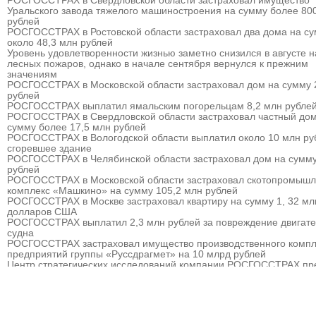
РОСГОССТРАХ в Свердловской области застраховал имущество
Уральского завода тяжелого машиностроения на сумму более 80
рублей
РОСГОССТРАХ в Ростовской области застраховал два дома на с
около 48,3 млн рублей
Уровень удовлетворенности жизнью заметно снизился в августе 
лесных пожаров, однако в начале сентября вернулся к прежним
значениям
РОСГОССТРАХ в Московской области застраховал дом на сумму 
рублей
РОСГОССТРАХ выплатил ямальским погорельцам 8,2 млн рубле
РОСГОССТРАХ в Свердловской области застраховал частный дом
сумму более 17,5 млн рублей
РОСГОССТРАХ в Вологодской области выплатил около 10 млн ру
сгоревшее здание
РОСГОССТРАХ в Челябинской области застраховал дом на сумму
рублей
РОСГОССТРАХ в Московской области застраховал скотопромыш
комплекс «Машкино» на сумму 105,2 млн рублей
РОСГОССТРАХ в Москве застраховал квартиру на сумму 1, 32 мл
долларов США
РОСГОССТРАХ выплатил 2,3 млн рублей за повреждение двигат
судна
РОСГОССТРАХ застраховал имущество производственного компл
предприятий группы «Руссдрагмет» на 10 млрд рублей
Центр стратегических исследований компании РОСГОССТРАХ пр
прогноз развития страхового рынка России на 2010 – 2013 гг.
РОСГОССТРАХ выплатил 3,8 млн рублей за севшее на мель судн
РОСГОССТРАХ в Мурманске застраховал дом на сумму 32 млн р
РОСГОССТРАХ в Москве и Московской области застраховал торго