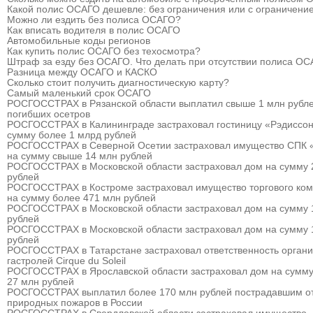
Какой полис ОСАГО дешевле: без ограничения или с ограничени
Можно ли ездить без полиса ОСАГО?
Как вписать водителя в полис ОСАГО
Автомобильные коды регионов
Как купить полис ОСАГО без техосмотра?
Штраф за езду без ОСАГО. Что делать при отсутствии полиса О
Разница между ОСАГО и КАСКО
Сколько стоит получить диагностическую карту?
Самый маленький срок ОСАГО
РОСГОССТРАХ в Рязанской области выплатил свыше 1 млн рубле
погибших осетров
РОСГОССТРАХ в Калининграде застраховал гостиницу «Рэдиссон
сумму более 1 млрд рублей
РОСГОССТРАХ в Северной Осетии застраховал имущество СПК 
на сумму свыше 14 млн рублей
РОСГОССТРАХ в Московской области застраховал дом на сумму 
рублей
РОСГОССТРАХ в Костроме застраховал имущество торгового ком
на сумму более 471 млн рублей
РОСГОССТРАХ в Московской области застраховал дом на сумму 
рублей
РОСГОССТРАХ в Московской области застраховал дом на сумму 
рублей
РОСГОССТРАХ в Татарстане застраховал ответственность органи
гастролей Cirque du Soleil
РОСГОССТРАХ в Ярославской области застраховал дом на сумму
27 млн рублей
РОСГОССТРАХ выплатил более 170 млн рублей пострадавшим о
природных пожаров в России