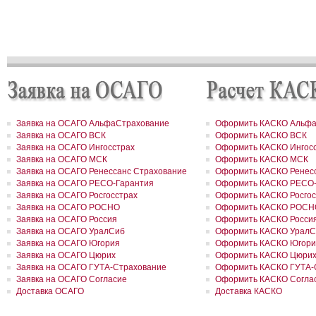
гостиничный комплекс «Евродом» на сумму 15,5 млн рублей
РОСГОССТРАХ урегулировал более 90% убытков, причиненных
природными пожарам
РОСГОССТРАХ в Пермском крае застраховал дом на сумму 13,5
рублей
РОСГОССТРАХ застраховал ответственность ООО «Атомэкспо»
РОСГОССТРАХ в Костроме застраховал квартиру на сумму около
рублей
РОСГОССТРАХ в Пермском крае застраховал дом и квартиру на
сумму 31,9 млн рублей
РОСГОССТРАХ в Северной Осетии застраховал здание ОАО «Ар
на сумму свыше 67 млн рублей
Заявка на ОСАГО АльфаСтрахование
Оформить КАСКО Альфа
РОСГОССТРАХ в Москве и Московской области застраховал 2 до
Заявка на ОСАГО ВСК
Оформить КАСКО ВСК
сумму 41,5 млн рублей
Заявка на ОСАГО Ингосстрах
Оформить КАСКО Ингос
РОСГОССТРАХ в новом учебном году продолжает образователь
Заявка на ОСАГО МСК
Оформить КАСКО МСК
программу «Вектор взлета»
РОСГОССТРАХ в Удмуртии застраховал сельхозпроизводителей 
Заявка на ОСАГО Ренессанс Страхование
Оформить КАСКО Ренесс
около 200 млн рублей
Заявка на ОСАГО РЕСО-Гарантия
Оформить КАСКО РЕСО-
РОСГОССТРАХ в Воронежской области застраховал самолеты
Заявка на ОСАГО Росгосстрах
Оформить КАСКО Росгос
авиакомпании «Полет» на 8,8 млн долларов
Заявка на ОСАГО РОСНО
Оформить КАСКО РОСН
РОСГОССТРАХ в Ленинградской области принял более 200 заявл
Заявка на ОСАГО Россия
Оформить КАСКО Росси
возмещение ущерба, причиненного июльским ураганом
Заявка на ОСАГО УралСиб
Оформить КАСКО УралС
РОСГОССТРАХ в Свердловской области застраховал дом на сум
Заявка на ОСАГО Югория
Оформить КАСКО Югори
41 млн рублей
РОСГОССТРАХ застрахует по ОСАГО автотранспорт МВД Удмурт
Заявка на ОСАГО Цюрих
Оформить КАСКО Цюри
Республики
Заявка на ОСАГО ГУТА-Страхование
Оформить КАСКО ГУТА-
РОСГОССТРАХ в Москве и Московской области застраховал 2 до
Заявка на ОСАГО Согласие
Оформить КАСКО Согла
сумму 26,2 млн рублей
Доставка ОСАГО
Доставка КАСКО
РОСГОССТРАХ урегулировал более трех четвертей убытков,
причиненных природными пожарами