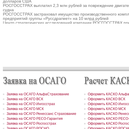
долларов США
РОСГОССТРАХ выплатил 2,3 млн рублей за повреждение двигат
судна
РОСГОССТРАХ застраховал имущество производственного компл
предприятий группы «Руссдрагмет» на 10 млрд рублей
Центр стратегических исследований компании РОСГОССТРАХ пр
прогноз развития страхового рынка России на 2010 – 2013 гг.
РОСГОССТРАХ выплатил 3,8 млн рублей за севшее на мель судн
РОСГОССТРАХ в Мурманске застраховал дом на сумму 32 млн р
РОСГОССТРАХ в Москве и Московской области застраховал торго
гостиничный комплекс «Евродом» на сумму 15,5 млн рублей
РОСГОССТРАХ урегулировал более 90% убытков, причиненных
природными пожарам
РОСГОССТРАХ в Пермском крае застраховал дом на сумму 13,5
рублей
РОСГОССТРАХ застраховал ответственность ООО «Атомэкспо»
РОСГОССТРАХ в Костроме застраховал квартиру на сумму около
рублей
РОСГОССТРАХ в Пермском крае застраховал дом и квартиру на
сумму 31,9 млн рублей
РОСГОССТРАХ в Северной Осетии застраховал здание ОАО «Ар
на сумму свыше 67 млн рублей
Заявка на ОСАГО АльфаСтрахование
Оформить КАСКО Альфа
РОСГОССТРАХ в Москве и Московской области застраховал 2 до
Заявка на ОСАГО ВСК
Оформить КАСКО ВСК
сумму 41,5 млн рублей
Заявка на ОСАГО Ингосстрах
Оформить КАСКО Ингос
РОСГОССТРАХ в новом учебном году продолжает образователь
Заявка на ОСАГО МСК
Оформить КАСКО МСК
программу «Вектор взлета»
РОСГОССТРАХ в Удмуртии застраховал сельхозпроизводителей 
Заявка на ОСАГО Ренессанс Страхование
Оформить КАСКО Ренесс
около 200 млн рублей
Заявка на ОСАГО РЕСО-Гарантия
Оформить КАСКО РЕСО-
РОСГОССТРАХ в Воронежской области застраховал самолеты
Заявка на ОСАГО Росгосстрах
Оформить КАСКО Росгос
авиакомпании «Полет» на 8,8 млн долларов
Заявка на ОСАГО РОСНО
Оформить КАСКО РОСН