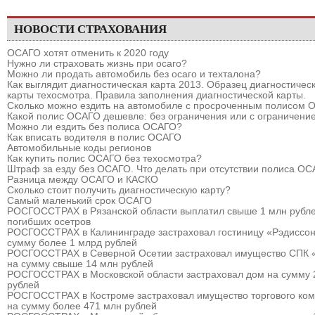
НОВОСТИ СТРАХОВАНИЯ
ОСАГО хотят отменить к 2020 году
Нужно ли страховать жизнь при осаго?
Можно ли продать автомобиль без осаго и техталона?
Как выглядит диагностическая карта 2013. Образец диагностичес
карты техосмотра. Правила заполнения диагностической карты.
Сколько можно ездить на автомобиле с просроченным полисом
Какой полис ОСАГО дешевле: без ограничения или с ограничени
Можно ли ездить без полиса ОСАГО?
Как вписать водителя в полис ОСАГО
Автомобильные коды регионов
Как купить полис ОСАГО без техосмотра?
Штраф за езду без ОСАГО. Что делать при отсутствии полиса О
Разница между ОСАГО и КАСКО
Сколько стоит получить диагностическую карту?
Самый маленький срок ОСАГО
РОСГОССТРАХ в Рязанской области выплатил свыше 1 млн рубле
погибших осетров
РОСГОССТРАХ в Калининграде застраховал гостиницу «Рэдиссон
сумму более 1 млрд рублей
РОСГОССТРАХ в Северной Осетии застраховал имущество СПК 
на сумму свыше 14 млн рублей
РОСГОССТРАХ в Московской области застраховал дом на сумму 
рублей
РОСГОССТРАХ в Костроме застраховал имущество торгового ком
на сумму более 471 млн рублей