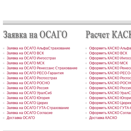
РОСГОССТРАХ в новом учебном году продолжает образователь
программу «Вектор взлета»
РОСГОССТРАХ в Удмуртии застраховал сельхозпроизводителей 
около 200 млн рублей
РОСГОССТРАХ в Воронежской области застраховал самолеты
авиакомпании «Полет» на 8,8 млн долларов
РОСГОССТРАХ в Ленинградской области принял более 200 заявл
возмещение ущерба, причиненного июльским ураганом
РОСГОССТРАХ в Свердловской области застраховал дом на сум
41 млн рублей
РОСГОССТРАХ застрахует по ОСАГО автотранспорт МВД Удмурт
Заявка на ОСАГО АльфаСтрахование
Оформить КАСКО Альфа
Республики
Заявка на ОСАГО ВСК
Оформить КАСКО ВСК
РОСГОССТРАХ в Москве и Московской области застраховал 2 до
Заявка на ОСАГО Ингосстрах
Оформить КАСКО Ингос
сумму 26,2 млн рублей
Заявка на ОСАГО МСК
Оформить КАСКО МСК
РОСГОССТРАХ урегулировал более трех четвертей убытков,
Заявка на ОСАГО Ренессанс Страхование
Оформить КАСКО Ренесс
причиненных природными пожарами
РОСГОССТРАХ урегулировал более трех четвертей убытков,
Заявка на ОСАГО РЕСО-Гарантия
Оформить КАСКО РЕСО-
причиненных природными пожарами
Заявка на ОСАГО Росгосстрах
Оформить КАСКО Росгос
РОСГОССТРАХ выплатил более 3 млн рублей за поврежденное с
Заявка на ОСАГО РОСНО
Оформить КАСКО РОСН
оборудование
Заявка на ОСАГО Россия
Оформить КАСКО Росси
РОСГОССТРАХ в Чувашии застраховал ТРЦ «Каскад» на сумму 1
Заявка на ОСАГО УралСиб
Оформить КАСКО УралС
рублей
Заявка на ОСАГО Югория
Оформить КАСКО Югори
РОСГОССТРАХ в Чувашии принимает заявления от страхователе
Заявка на ОСАГО Цюрих
Оформить КАСКО Цюри
ущербу, причиненному ураганным ветром
РОСГОССТРАХ подписал партнерский договор с компанией FinAs
Заявка на ОСАГО ГУТА-Страхование
Оформить КАСКО ГУТА-
РОСГОССТРАХ в Красноярском крае застраховал земельный учас
Заявка на ОСАГО Согласие
Оформить КАСКО Согла
сумму 34 млн рублей
Доставка ОСАГО
Доставка КАСКО
РОСГОССТРАХ во Владимирской области застраховал дом на су
млн рублей
За минувшие выходные РОСГОССТРАХ выплатил еще около 20 