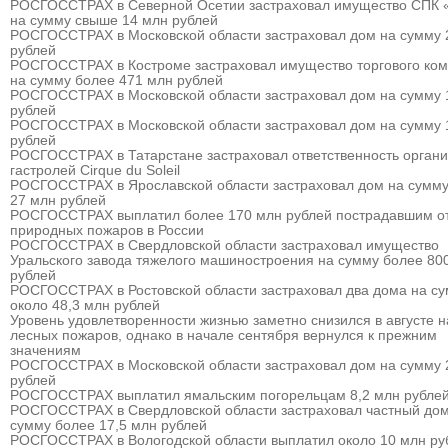
РОСГОССТРАХ в Северной Осетии застраховал имущество СПК 
на сумму свыше 14 млн рублей
РОСГОССТРАХ в Московской области застраховал дом на сумму 
рублей
РОСГОССТРАХ в Костроме застраховал имущество торгового ком
на сумму более 471 млн рублей
РОСГОССТРАХ в Московской области застраховал дом на сумму 
рублей
РОСГОССТРАХ в Московской области застраховал дом на сумму 
рублей
РОСГОССТРАХ в Татарстане застраховал ответственность органи
гастролей Cirque du Soleil
РОСГОССТРАХ в Ярославской области застраховал дом на сумму
27 млн рублей
РОСГОССТРАХ выплатил более 170 млн рублей пострадавшим о
природных пожаров в России
РОСГОССТРАХ в Свердловской области застраховал имущество
Уральского завода тяжелого машиностроения на сумму более 80
рублей
РОСГОССТРАХ в Ростовской области застраховал два дома на с
около 48,3 млн рублей
Уровень удовлетворенности жизнью заметно снизился в августе 
лесных пожаров, однако в начале сентября вернулся к прежним
значениям
РОСГОССТРАХ в Московской области застраховал дом на сумму 
рублей
РОСГОССТРАХ выплатил ямальским погорельцам 8,2 млн рубле
РОСГОССТРАХ в Свердловской области застраховал частный дом
сумму более 17,5 млн рублей
РОСГОССТРАХ в Вологодской области выплатил около 10 млн ру