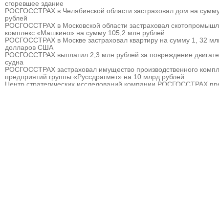
сгоревшее здание
РОСГОССТРАХ в Челябинской области застраховал дом на сумму
рублей
РОСГОССТРАХ в Московской области застраховал скотопромыш
комплекс «Машкино» на сумму 105,2 млн рублей
РОСГОССТРАХ в Москве застраховал квартиру на сумму 1, 32 мл
долларов США
РОСГОССТРАХ выплатил 2,3 млн рублей за повреждение двигат
судна
РОСГОССТРАХ застраховал имущество производственного компл
предприятий группы «Руссдрагмет» на 10 млрд рублей
Центр стратегических исследований компании РОСГОССТРАХ пр
прогноз развития страхового рынка России на 2010 – 2013 гг.
РОСГОССТРАХ выплатил 3,8 млн рублей за севшее на мель судн
РОСГОССТРАХ в Мурманске застраховал дом на сумму 32 млн р
РОСГОССТРАХ в Москве и Московской области застраховал торго
гостиничный комплекс «Евродом» на сумму 15,5 млн рублей
РОСГОССТРАХ урегулировал более 90% убытков, причиненных
природными пожарам
РОСГОССТРАХ в Пермском крае застраховал дом на сумму 13,5
рублей
РОСГОССТРАХ застраховал ответственность ООО «Атомэкспо»
РОСГОССТРАХ в Костроме застраховал квартиру на сумму около
рублей
РОСГОССТРАХ в Пермском крае застраховал дом и квартиру на
сумму 31,9 млн рублей
РОСГОССТРАХ в Северной Осетии застраховал здание ОАО «Ар
на сумму свыше 67 млн рублей
РОСГОССТРАХ в Москве и Московской области застраховал 2 до
сумму 41,5 млн рублей