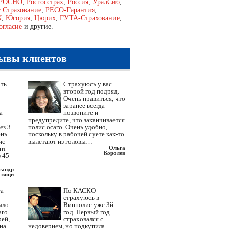
РОСНО
,
Росгосстрах
,
Россия
,
УралСиб
,
с Страхование
,
РЕСО-Гарантия
,
К
,
Югория
,
Цюрих
,
ГУТА-Страхование
,
огласие
и другие.
ывы клиентов
ать
Страхуюсь у вас
второй год подряд.
Очень нравиться, что
заранее всегда
а
позвоните и
предупредите, что заканчивается
ез 3
полис осаго. Очень удобно,
нь.
поскольку в рабочей суете как-то
ис
вылетают из головы…
ент
Ольга
Королев
 45
сандр
тищи
а-
По КАСКО
страхуюсь в
ыло
Випполис уже 3й
аго
год. Первый год
рей,
страховался с
 на
недоверием, но подкупила