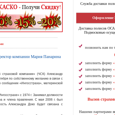
Служба доставки поли
Оформление 
Доставка полисов ОС
Подмосковью осуще
рах
позвонить нам по
иректор компании Мария Панарина
заполнить форму
«
заполнить форму
«
 страховой компании» (ЧСК) Александр
заполнить форму
«
тября по собственному желанию в связи с
заполнить форму
«
 в сообщении «Ингосстраха», материнской
заполнить форму
«
нгосстрахе» с 1974 г. Занимал должности
Вызов страхо
ра и члена правления. С мая 2006 г. был
ость Александра Доко будет связана с
Нашими партнерами яв