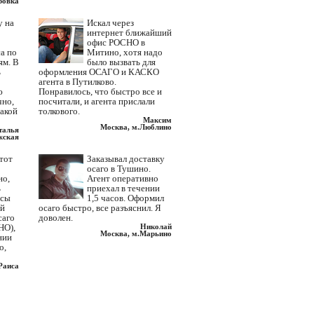
ровка
у на
Искал через
интернет ближайший
офис РОСНО в
а по
Митино, хотя надо
ям. В
было вызвать для
ь
оформления ОСАГО и КАСКО
агента в Путилково.
ю
Понравилось, что быстро все и
чно,
посчитали, и агента прислали
такой
толкового.
Максим
Москва, м.Люблино
талья
жская
этот
Заказывал доставку
осаго в Тушино.
но,
Агент оперативно
ь
приехал в течении
исы
1,5 часов. Оформил
ий
осаго быстро, все разъяснил. Я
саго
доволен.
НО),
Николай
Москва, м.Марьино
нии
о,
Раиса
вская
Много раз приходилось
вкой
отстаивать многочасовую