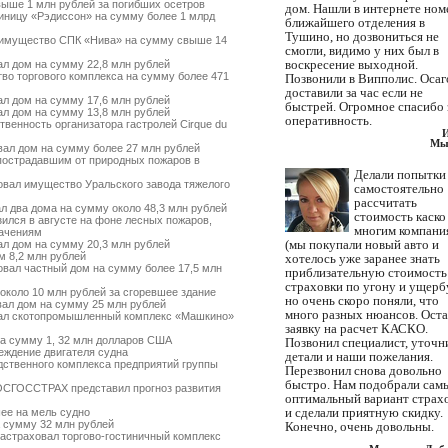
ыше 1 млн рублей за погибших осетров
дом. Нашли в интернете ном
ницу «Рэдиссон» на сумму более 1 млрд
ближайшего отделения в
Тушино, но дозвониться не
имущество СПК «Нива» на сумму свыше 14
смогли, видимо у них был в
воскресение выходной.
л дом на сумму 22,8 млн рублей
о торгового комплекса на сумму более 471
Позвонили в Випполис. Осаг
доставили за час если не
л дом на сумму 17,6 млн рублей
быстрей. Огромное спасибо 
л дом на сумму 13,8 млн рублей
оперативность.
енность организатора гастролей Cirque du
Мы
ал дом на сумму более 27 млн рублей
острадавшим от природных пожаров в
Делали попытки
вал имущество Уральского завода тяжелого
самостоятельно
рассчитать
 два дома на сумму около 48,3 млн рублей
стоимость каско
ился в августе на фоне лесных пожаров,
многим компани
начениям
(мы покупали новый авто и
л дом на сумму 20,3 млн рублей
 8,2 млн рублей
хотелось уже заранее знать
вал частный дом на сумму более 17,5 млн
приблизательную стоимость
страховки по угону и ущербу
коло 10 млн рублей за сгоревшее здание
но очень скоро поняли, что
ал дом на сумму 25 млн рублей
много разных нюансов. Ост
ал скотопромышленный комплекс «Машкино»
заявку на расчет КАСКО.
а сумму 1, 32 млн долларов США
Позвонил специалист, уточн
ждение двигателя судна
детали и наши пожелания.
твенного комплекса предприятий группы
Перезвонил снова довольно
быстро. Нам подобрали сам
ОСГОССТРАХ представил прогноз развития
оптимальный вариант страх
и сделали приятную скидку.
ее на мель судно
 сумму 32 млн рублей
Конечно, очень довольны.
страховал торгово-гостиничный комплекс