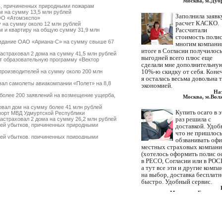
Москва, м.Дуб
, причиненных природными пожарам
 на сумму 13,5 млн рублей
Заполнила заявк
ОО «Атомэкспо»
расчет КАСКО.
 на сумму около 12 млн рублей
Рассчитали
 и квартиру на общую сумму 31,9 млн
стоимость полис
здание ОАО «Ариана-С» на сумму свыше 67
многим компани
итоге в Согласии получилос
страховал 2 дома на сумму 41,5 млн рублей
выгодней всего плюс еще
 образовательную программу «Вектор
сделали мне дополнительну
10%-ю скидку от себя. Коне
роизводителей на сумму около 200 млн
я осталась весьма довольна 
ал самолеты авиакомпании «Полет» на 8,8
экономией.
На
более 200 заявлений на возмещение ущерба,
Москва, м.Вол
вал дом на сумму более 41 млн рублей
Купить осаго в 
орт МВД Удмуртской Республики
раз решила с
страховал 2 дома на сумму 26,2 млн рублей
ей убытков, причиненных природными
доставкой. Удоб
что не пришлос
ей убытков, причиненных природными
обзванивать оф
местных страховых компан
поврежденное судовое оборудование
(хотелось оформить полис о
ад» на сумму 1,38 млрд рублей
в РЕСО, Согласии или в РОС
т страхователей по ущербу, причиненному
а тут все эти и другие компа
омпанией FinAssist
на выбор, доставка бесплатн
 земельный участок на сумму 34 млн рублей
быстро. Удобный сервис.
овал дом на сумму 15 млн рублей
еще около 20 млн рублей пострадавшим от
Москва, м.Братисла
типинский нефтеперерабатывающий завод»
Нашли ваши контакты через
м лечением пострадавших в аварии на
интернет. Искали где с доста