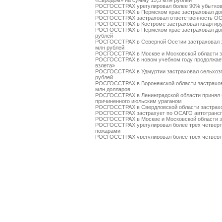
«Евродом» на сумму 15,5 млн рублей
РОСГОССТРАХ урегулировал более 90% убытков
РОСГОССТРАХ в Пермском крае застраховал дом
РОСГОССТРАХ застраховал ответственность О
РОСГОССТРАХ в Костроме застраховал квартиру
РОСГОССТРАХ в Пермском крае застраховал дом
рублей
РОСГОССТРАХ в Северной Осетии застраховал 
млн рублей
РОСГОССТРАХ в Москве и Московской области за
РОСГОССТРАХ в новом учебном году продолжает
взлета»
РОСГОССТРАХ в Удмуртии застраховал сельхозп
рублей
РОСГОССТРАХ в Воронежской области застрахов
млн долларов
РОСГОССТРАХ в Ленинградской области принял 
причиненного июльским ураганом
РОСГОССТРАХ в Свердловской области застрахо
РОСГОССТРАХ застрахует по ОСАГО автотрансп
РОСГОССТРАХ в Москве и Московской области за
РОСГОССТРАХ урегулировал более трех четверт
пожарами
РОСГОССТРАХ урегулировал более трех четверт
пожарами
РОСГОССТРАХ выплатил более 3 млн рублей за 
РОСГОССТРАХ в Чувашии застраховал ТРЦ «Каск
РОСГОССТРАХ в Чувашии принимает заявления о
ураганным ветром
РОСГОССТРАХ подписал партнерский договор с к
РОСГОССТРАХ в Красноярском крае застраховал
РОСГОССТРАХ во Владимирской области застрах
За минувшие выходные РОСГОССТРАХ выплатил 
массовых пожаров
РОСГОССТРАХ застраховал имущество ЗАО «Ан
на сумму около 8,4 млрд рублей
РОСГОССТРАХ обеспечивает санаторно-курортны
Саяно-Шушенской ГЭС