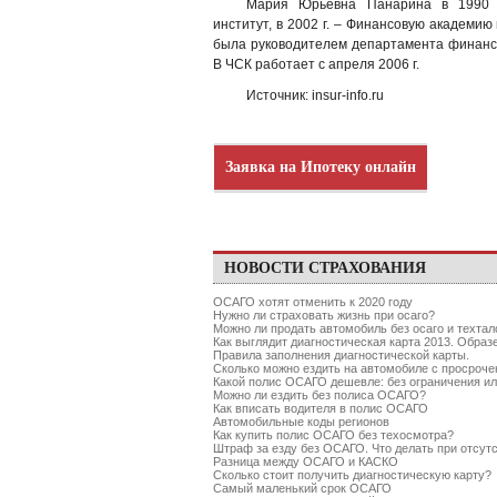
Мария Юрьевна Панарина в 1990 г.
институт, в 2002 г. – Финансовую академи
была руководителем департамента финанс
В ЧСК работает с апреля 2006 г.
Источник: insur-info.ru
Заявка на Ипотеку онлайн
НОВОСТИ СТРАХОВАНИЯ
ОСАГО хотят отменить к 2020 году
Нужно ли страховать жизнь при осаго?
Можно ли продать автомобиль без осаго и техтал
Как выглядит диагностическая карта 2013. Образ
Правила заполнения диагностической карты.
Сколько можно ездить на автомобиле с просро
Какой полис ОСАГО дешевле: без ограничения ил
Можно ли ездить без полиса ОСАГО?
Как вписать водителя в полис ОСАГО
Автомобильные коды регионов
Как купить полис ОСАГО без техосмотра?
Штраф за езду без ОСАГО. Что делать при отсу
Разница между ОСАГО и КАСКО
Сколько стоит получить диагностическую карту?
Самый маленький срок ОСАГО