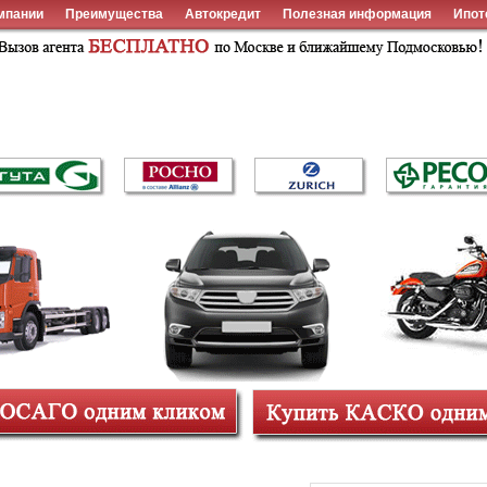
мпании
Преимущества
Автокредит
Полезная информация
Ипот