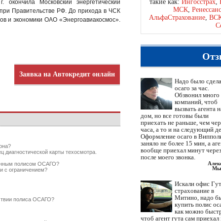
такие как:
Ингосстрах
,
 окончила Московский энергетический
МСК
,
Ренессан
ю при Правительстве РФ. До прихода в ЧСК
АльфаСтрахование
,
ВС
ов и экономики ОАО «Энергоавиакосмос».
С
Отз
Заявка на Автокредит онлайн
Надо было сдел
осаго за час.
Обзвонил много
компаний, чтоб
вызвать агента н
дом, но все готовы были
приехать не раньше, чем чер
часа, а то и на следующий де
Оформление осаго в Виппол
заняло не более 15 мин, а аг
она?
вообще приехал минут через
ец диагностической карты техосмотра.
после моего звонка.
Алек
ченным полисом ОСАГО?
Мы
и с ограничением?
Искали офис Гут
страхование в
Митино, надо б
тствии полиса ОСАГО?
купить полис ос
как можно быст
чтоб агент гута сам приехал