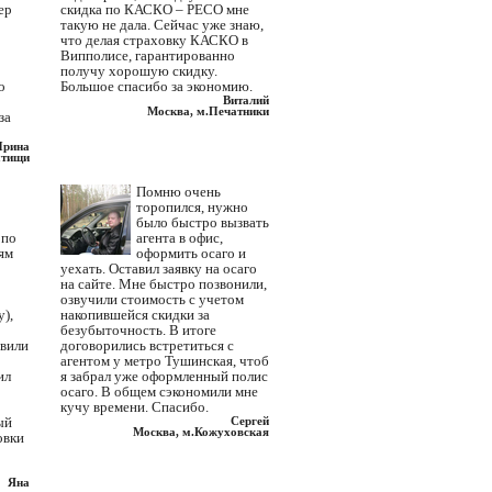
ер
скидка по КАСКО – РЕСО мне
такую не дала. Сейчас уже знаю,
что делая страховку КАСКО в
Випполисе, гарантированно
получу хорошую скидку.
о
Большое спасибо за экономию.
Виталий
Москва, м.Печатники
за
Ирина
тищи
Помню очень
торопился, нужно
было быстро вызвать
 по
агента в офис,
ям
оформить осаго и
уехать. Оставил заявку на осаго
на сайте. Мне быстро позвонили,
озвучили стоимость с учетом
),
накопившейся скидки за
безубыточность. В итоге
авили
договорились встретиться с
агентом у метро Тушинская, чтоб
ил
я забрал уже оформленный полис
осаго. В общем сэкономили мне
кучу времени. Спасибо.
ый
Сергей
Москва, м.Кожуховская
овки
Яна