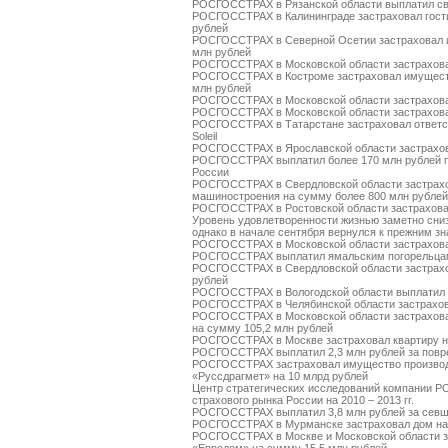
РОСГОССТРАХ в Рязанской области выплатил св
РОСГОССТРАХ в Калининграде застраховал гости
рублей
РОСГОССТРАХ в Северной Осетии застраховал 
млн рублей
РОСГОССТРАХ в Московской области застрахова
РОСГОССТРАХ в Костроме застраховал имуществ
млн рублей
РОСГОССТРАХ в Московской области застрахова
РОСГОССТРАХ в Московской области застрахова
РОСГОССТРАХ в Татарстане застраховал ответств
Soleil
РОСГОССТРАХ в Ярославской области застрахов
РОСГОССТРАХ выплатил более 170 млн рублей п
России
РОСГОССТРАХ в Свердловской области застрахо
машиностроения на сумму более 800 млн рублей
РОСГОССТРАХ в Ростовской области застраховал
Уровень удовлетворенности жизнью заметно сниз
однако в начале сентября вернулся к прежним з
РОСГОССТРАХ в Московской области застрахова
РОСГОССТРАХ выплатил ямальским погорельцам
РОСГОССТРАХ в Свердловской области застрахо
рублей
РОСГОССТРАХ в Вологодской области выплатил о
РОСГОССТРАХ в Челябинской области застрахов
РОСГОССТРАХ в Московской области застрахов
на сумму 105,2 млн рублей
РОСГОССТРАХ в Москве застраховал квартиру н
РОСГОССТРАХ выплатил 2,3 млн рублей за повре
РОСГОССТРАХ застраховал имущество производс
«Руссдрагмет» на 10 млрд рублей
Центр стратегических исследований компании Р
страхового рынка России на 2010 – 2013 гг.
РОСГОССТРАХ выплатил 3,8 млн рублей за севш
РОСГОССТРАХ в Мурманске застраховал дом на
РОСГОССТРАХ в Москве и Московской области за