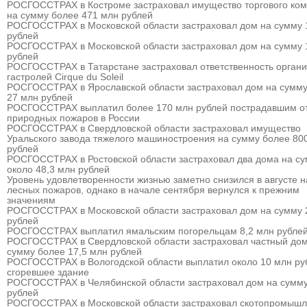
РОСГОССТРАХ в Костроме застраховал имущество торгового ком
на сумму более 471 млн рублей
РОСГОССТРАХ в Московской области застраховал дом на сумму 
рублей
РОСГОССТРАХ в Московской области застраховал дом на сумму 
рублей
РОСГОССТРАХ в Татарстане застраховал ответственность органи
гастролей Cirque du Soleil
РОСГОССТРАХ в Ярославской области застраховал дом на сумму
27 млн рублей
РОСГОССТРАХ выплатил более 170 млн рублей пострадавшим о
природных пожаров в России
РОСГОССТРАХ в Свердловской области застраховал имущество
Уральского завода тяжелого машиностроения на сумму более 80
рублей
РОСГОССТРАХ в Ростовской области застраховал два дома на с
около 48,3 млн рублей
Уровень удовлетворенности жизнью заметно снизился в августе 
лесных пожаров, однако в начале сентября вернулся к прежним
значениям
РОСГОССТРАХ в Московской области застраховал дом на сумму 
рублей
РОСГОССТРАХ выплатил ямальским погорельцам 8,2 млн рубле
РОСГОССТРАХ в Свердловской области застраховал частный дом
сумму более 17,5 млн рублей
РОСГОССТРАХ в Вологодской области выплатил около 10 млн ру
сгоревшее здание
РОСГОССТРАХ в Челябинской области застраховал дом на сумму
рублей
РОСГОССТРАХ в Московской области застраховал скотопромыш