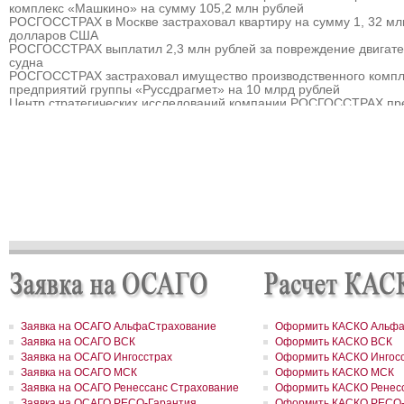
комплекс «Машкино» на сумму 105,2 млн рублей
РОСГОССТРАХ в Москве застраховал квартиру на сумму 1, 32 мл
долларов США
РОСГОССТРАХ выплатил 2,3 млн рублей за повреждение двигат
судна
РОСГОССТРАХ застраховал имущество производственного компл
предприятий группы «Руссдрагмет» на 10 млрд рублей
Центр стратегических исследований компании РОСГОССТРАХ пр
прогноз развития страхового рынка России на 2010 – 2013 гг.
РОСГОССТРАХ выплатил 3,8 млн рублей за севшее на мель судн
РОСГОССТРАХ в Мурманске застраховал дом на сумму 32 млн р
РОСГОССТРАХ в Москве и Московской области застраховал торго
гостиничный комплекс «Евродом» на сумму 15,5 млн рублей
РОСГОССТРАХ урегулировал более 90% убытков, причиненных
природными пожарам
РОСГОССТРАХ в Пермском крае застраховал дом на сумму 13,5
рублей
РОСГОССТРАХ застраховал ответственность ООО «Атомэкспо»
РОСГОССТРАХ в Костроме застраховал квартиру на сумму около
рублей
РОСГОССТРАХ в Пермском крае застраховал дом и квартиру на
сумму 31,9 млн рублей
РОСГОССТРАХ в Северной Осетии застраховал здание ОАО «Ар
на сумму свыше 67 млн рублей
Заявка на ОСАГО АльфаСтрахование
Оформить КАСКО Альфа
РОСГОССТРАХ в Москве и Московской области застраховал 2 до
Заявка на ОСАГО ВСК
Оформить КАСКО ВСК
сумму 41,5 млн рублей
Заявка на ОСАГО Ингосстрах
Оформить КАСКО Ингос
РОСГОССТРАХ в новом учебном году продолжает образователь
Заявка на ОСАГО МСК
Оформить КАСКО МСК
программу «Вектор взлета»
РОСГОССТРАХ в Удмуртии застраховал сельхозпроизводителей 
Заявка на ОСАГО Ренессанс Страхование
Оформить КАСКО Ренесс
около 200 млн рублей
Заявка на ОСАГО РЕСО-Гарантия
Оформить КАСКО РЕСО-