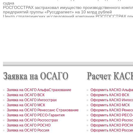
судна
РОСГОССТРАХ застраховал имущество производственного компл
предприятий группы «Руссдрагмет» на 10 млрд рублей
Центр стратегических исследований компании РОСГОССТРАХ пр
прогноз развития страхового рынка России на 2010 – 2013 гг.
РОСГОССТРАХ выплатил 3,8 млн рублей за севшее на мель судн
РОСГОССТРАХ в Мурманске застраховал дом на сумму 32 млн р
РОСГОССТРАХ в Москве и Московской области застраховал торго
гостиничный комплекс «Евродом» на сумму 15,5 млн рублей
РОСГОССТРАХ урегулировал более 90% убытков, причиненных
природными пожарам
РОСГОССТРАХ в Пермском крае застраховал дом на сумму 13,5
рублей
РОСГОССТРАХ застраховал ответственность ООО «Атомэкспо»
РОСГОССТРАХ в Костроме застраховал квартиру на сумму около
рублей
РОСГОССТРАХ в Пермском крае застраховал дом и квартиру на
сумму 31,9 млн рублей
РОСГОССТРАХ в Северной Осетии застраховал здание ОАО «Ар
на сумму свыше 67 млн рублей
Заявка на ОСАГО АльфаСтрахование
Оформить КАСКО Альфа
РОСГОССТРАХ в Москве и Московской области застраховал 2 до
Заявка на ОСАГО ВСК
Оформить КАСКО ВСК
сумму 41,5 млн рублей
Заявка на ОСАГО Ингосстрах
Оформить КАСКО Ингос
РОСГОССТРАХ в новом учебном году продолжает образователь
Заявка на ОСАГО МСК
Оформить КАСКО МСК
программу «Вектор взлета»
РОСГОССТРАХ в Удмуртии застраховал сельхозпроизводителей 
Заявка на ОСАГО Ренессанс Страхование
Оформить КАСКО Ренесс
около 200 млн рублей
Заявка на ОСАГО РЕСО-Гарантия
Оформить КАСКО РЕСО-
РОСГОССТРАХ в Воронежской области застраховал самолеты
Заявка на ОСАГО Росгосстрах
Оформить КАСКО Росгос
авиакомпании «Полет» на 8,8 млн долларов
Заявка на ОСАГО РОСНО
Оформить КАСКО РОСН
РОСГОССТРАХ в Ленинградской области принял более 200 заявл
Заявка на ОСАГО Россия
Оформить КАСКО Росси
возмещение ущерба, причиненного июльским ураганом