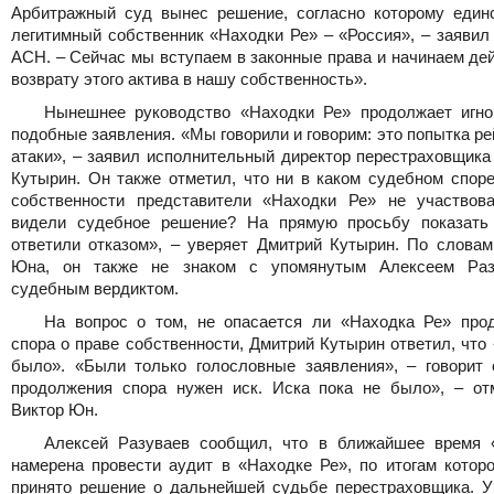
Арбитражный суд вынес решение, согласно которому един
легитимный собственник «Находки Ре» – «Россия», – заявил
АСН. – Сейчас мы вступаем в законные права и начинаем де
возврату этого актива в нашу собственность».
Нынешнее руководство «Находки Ре» продолжает игно
подобные заявления. «Мы говорили и говорим: это попытка р
атаки», – заявил исполнительный директор перестраховщика
Кутырин. Он также отметил, что ни в каком судебном споре
собственности представители «Находки Ре» не участвов
видели судебное решение? На прямую просьбу показать
ответили отказом», – уверяет Дмитрий Кутырин. По словам
Юна, он также не знаком с упомянутым Алексеем Раз
судебным вердиктом.
На вопрос о том, не опасается ли «Находка Ре» про
спора о праве собственности, Дмитрий Кутырин ответил, что 
было». «Были только голословные заявления», – говорит 
продолжения спора нужен иск. Иска пока не было», – от
Виктор Юн.
Алексей Разуваев сообщил, что в ближайшее время 
намерена провести аудит в «Находке Ре», по итогам которо
принято решение о дальнейшей судьбе перестраховщика. У