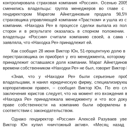
контролировала страховая компания «Россия». Осенью 2005 
сменились владельцы: группа менеджеров во главе с
гендиректором Маратом Айнетдиновым продала 98,5
страховщика управляющей компании «Трастком» и ушла из с
компании. «Находка Ре» в процессе сделки выпала из пол
сторон и в результате оказалась в спорном положении.
владельцы «России» считали компанию своей, а сама 
заявляла, что «Находка Ре» принадлежит ей.
Как сообщил 28 июня Виктор Юн, 51-процентную долю в 
перестраховщика он приобрел у его менеджмента, которому 
принадлежит оставшаяся доля компании. Марат Айнетдинов
времени собственником «Находки Ре» не был, говорит Виктор
«Зная, что у «Находки Ре» были серьезные про
владельцами, я нанял юридическую фирму, специализирую
корпоративном праве», – сообщил Виктор Юн. По его сл
заключения юристов следует, что на момент его вхождения 
«Находка Ре» принадлежала менеджменту и что все док
праве собственности на компанию были оформлены в
соответствии с законодательством.
Однако гендиректор «России» Алексей Разуваев уве
Виктор Юн купил «ничтожный актив». «Месяц назад