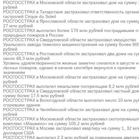
РОСГОССТРАХ в Московской области застраховал дом на сумму 
рублей
РОСГОССТРАХ в Татарстане застраховал ответственность органи
гастролей Cirque du Soleil
РОСГОССТРАХ в Ярославской области застраховал дом на сумму
27 млн рублей
РОСГОССТРАХ выплатил более 170 млн рублей пострадавшим о
природных пожаров в России
РОСГОССТРАХ в Свердловской области застраховал имущество
Уральского завода тяжелого машиностроения на сумму более 80
рублей
РОСГОССТРАХ в Ростовской области застраховал два дома на с
около 48,3 млн рублей
Уровень удовлетворенности жизнью заметно снизился в августе 
лесных пожаров, однако в начале сентября вернулся к прежним
значениям
РОСГОССТРАХ в Московской области застраховал дом на сумму 
рублей
РОСГОССТРАХ выплатил ямальским погорельцам 8,2 млн рубле
РОСГОССТРАХ в Свердловской области застраховал частный дом
сумму более 17,5 млн рублей
РОСГОССТРАХ в Вологодской области выплатил около 10 млн ру
сгоревшее здание
РОСГОССТРАХ в Челябинской области застраховал дом на сумму
рублей
РОСГОССТРАХ в Московской области застраховал скотопромыш
комплекс «Машкино» на сумму 105,2 млн рублей
РОСГОССТРАХ в Москве застраховал квартиру на сумму 1, 32 мл
долларов США
РОСГОССТРАХ выплатил 2,3 млн рублей за повреждение двигат