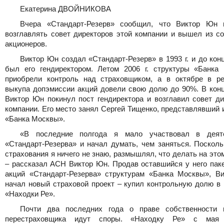
Екатерина ДВОЙНИКОВА
Вчера «Стандарт-Резерв» сообщил, что Виктор Юн 
возглавлять совет директоров этой компании и вышел из со
акционеров.
Виктор Юн создал «Стандарт-Резерв» в 1993 г. и до конц
был его гендиректором. Летом 2006 г. структуры «Банка
приобрели контроль над страховщиком, а в октябре в ре
выкупа допэмиссии акций довели свою долю до 90%. В конце
Виктор Юн покинул пост гендиректора и возглавил совет ди
компании. Его место занял Сергей Тищенко, представлявший
«Банка Москвы».
«В последние полгода я мало участвовал в деяте
«Стандарт-Резерва» и начал думать, чем заняться. Посколь
страхования я ничего не знаю, размышлял, что делать на это
– рассказал АСН Виктор Юн. Продав оставшийся у него паке
акций «Стандарт-Резерва» структурам «Банка Москвы», В
начал новый страховой проект – купил контрольную долю в 
«Находки Ре».
Почти два последних года о праве собственности 
перестраховщика идут споры. «Находку Ре» с мая 