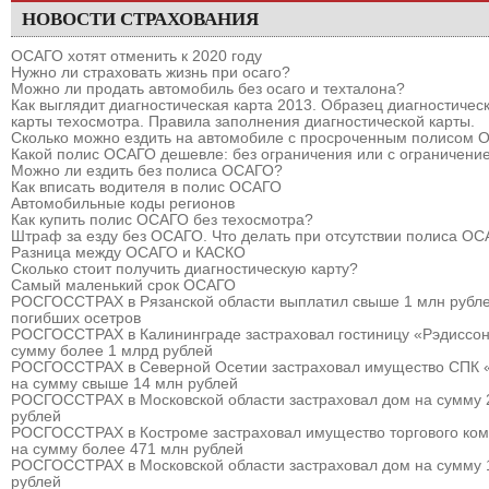
НОВОСТИ СТРАХОВАНИЯ
ОСАГО хотят отменить к 2020 году
Нужно ли страховать жизнь при осаго?
Можно ли продать автомобиль без осаго и техталона?
Как выглядит диагностическая карта 2013. Образец диагностичес
карты техосмотра. Правила заполнения диагностической карты.
Сколько можно ездить на автомобиле с просроченным полисом
Какой полис ОСАГО дешевле: без ограничения или с ограничени
Можно ли ездить без полиса ОСАГО?
Как вписать водителя в полис ОСАГО
Автомобильные коды регионов
Как купить полис ОСАГО без техосмотра?
Штраф за езду без ОСАГО. Что делать при отсутствии полиса О
Разница между ОСАГО и КАСКО
Сколько стоит получить диагностическую карту?
Самый маленький срок ОСАГО
РОСГОССТРАХ в Рязанской области выплатил свыше 1 млн рубле
погибших осетров
РОСГОССТРАХ в Калининграде застраховал гостиницу «Рэдиссон
сумму более 1 млрд рублей
РОСГОССТРАХ в Северной Осетии застраховал имущество СПК 
на сумму свыше 14 млн рублей
РОСГОССТРАХ в Московской области застраховал дом на сумму 
рублей
РОСГОССТРАХ в Костроме застраховал имущество торгового ком
на сумму более 471 млн рублей
РОСГОССТРАХ в Московской области застраховал дом на сумму 
рублей