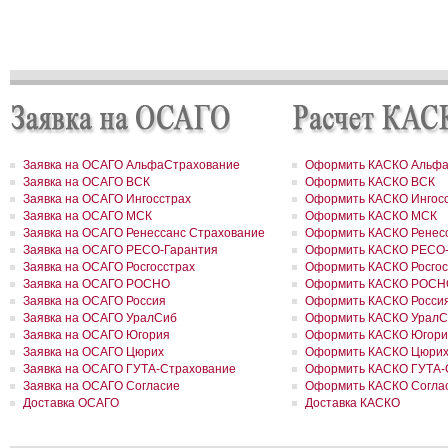
программу «Вектор взлета»
РОСГОССТРАХ в Удмуртии застраховал сельхозпроизводителей 
около 200 млн рублей
РОСГОССТРАХ в Воронежской области застраховал самолеты
авиакомпании «Полет» на 8,8 млн долларов
РОСГОССТРАХ в Ленинградской области принял более 200 заявл
возмещение ущерба, причиненного июльским ураганом
РОСГОССТРАХ в Свердловской области застраховал дом на сум
41 млн рублей
РОСГОССТРАХ застрахует по ОСАГО автотранспорт МВД Удмурт
Республики
Заявка на ОСАГО АльфаСтрахование
Оформить КАСКО Альфа
РОСГОССТРАХ в Москве и Московской области застраховал 2 до
Заявка на ОСАГО ВСК
Оформить КАСКО ВСК
сумму 26,2 млн рублей
РОСГОССТРАХ урегулировал более трех четвертей убытков,
Заявка на ОСАГО Ингосстрах
Оформить КАСКО Ингос
причиненных природными пожарами
Заявка на ОСАГО МСК
Оформить КАСКО МСК
РОСГОССТРАХ урегулировал более трех четвертей убытков,
Заявка на ОСАГО Ренессанс Страхование
Оформить КАСКО Ренесс
причиненных природными пожарами
Заявка на ОСАГО РЕСО-Гарантия
Оформить КАСКО РЕСО-
РОСГОССТРАХ выплатил более 3 млн рублей за поврежденное с
Заявка на ОСАГО Росгосстрах
Оформить КАСКО Росгос
оборудование
Заявка на ОСАГО РОСНО
Оформить КАСКО РОСН
РОСГОССТРАХ в Чувашии застраховал ТРЦ «Каскад» на сумму 1
Заявка на ОСАГО Россия
Оформить КАСКО Росси
рублей
Заявка на ОСАГО УралСиб
Оформить КАСКО УралС
РОСГОССТРАХ в Чувашии принимает заявления от страхователе
ущербу, причиненному ураганным ветром
Заявка на ОСАГО Югория
Оформить КАСКО Югори
РОСГОССТРАХ подписал партнерский договор с компанией FinAs
Заявка на ОСАГО Цюрих
Оформить КАСКО Цюри
РОСГОССТРАХ в Красноярском крае застраховал земельный учас
Заявка на ОСАГО ГУТА-Страхование
Оформить КАСКО ГУТА-
сумму 34 млн рублей
Заявка на ОСАГО Согласие
Оформить КАСКО Согла
РОСГОССТРАХ во Владимирской области застраховал дом на су
Доставка ОСАГО
Доставка КАСКО
млн рублей
За минувшие выходные РОСГОССТРАХ выплатил еще около 20 
рублей пострадавшим от массовых пожаров