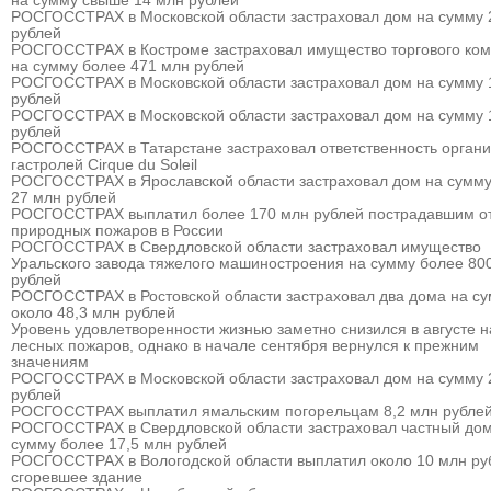
на сумму свыше 14 млн рублей
РОСГОССТРАХ в Московской области застраховал дом на сумму 
рублей
РОСГОССТРАХ в Костроме застраховал имущество торгового ком
на сумму более 471 млн рублей
РОСГОССТРАХ в Московской области застраховал дом на сумму 
рублей
РОСГОССТРАХ в Московской области застраховал дом на сумму 
рублей
РОСГОССТРАХ в Татарстане застраховал ответственность органи
гастролей Cirque du Soleil
РОСГОССТРАХ в Ярославской области застраховал дом на сумму
27 млн рублей
РОСГОССТРАХ выплатил более 170 млн рублей пострадавшим о
природных пожаров в России
РОСГОССТРАХ в Свердловской области застраховал имущество
Уральского завода тяжелого машиностроения на сумму более 80
рублей
РОСГОССТРАХ в Ростовской области застраховал два дома на с
около 48,3 млн рублей
Уровень удовлетворенности жизнью заметно снизился в августе 
лесных пожаров, однако в начале сентября вернулся к прежним
значениям
РОСГОССТРАХ в Московской области застраховал дом на сумму 
рублей
РОСГОССТРАХ выплатил ямальским погорельцам 8,2 млн рубле
РОСГОССТРАХ в Свердловской области застраховал частный дом
сумму более 17,5 млн рублей
РОСГОССТРАХ в Вологодской области выплатил около 10 млн ру
сгоревшее здание