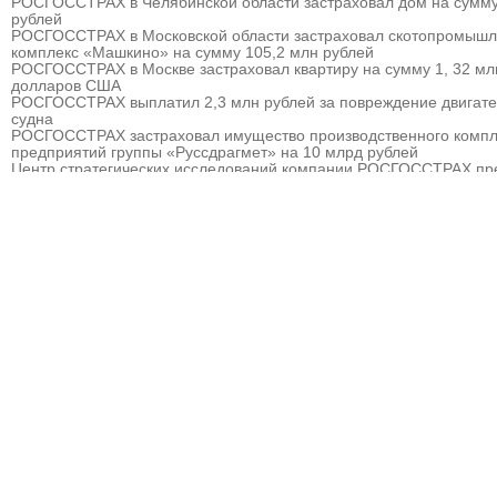
РОСГОССТРАХ в Челябинской области застраховал дом на сумму
рублей
РОСГОССТРАХ в Московской области застраховал скотопромыш
комплекс «Машкино» на сумму 105,2 млн рублей
РОСГОССТРАХ в Москве застраховал квартиру на сумму 1, 32 мл
долларов США
РОСГОССТРАХ выплатил 2,3 млн рублей за повреждение двигат
судна
РОСГОССТРАХ застраховал имущество производственного компл
предприятий группы «Руссдрагмет» на 10 млрд рублей
Центр стратегических исследований компании РОСГОССТРАХ пр
прогноз развития страхового рынка России на 2010 – 2013 гг.
РОСГОССТРАХ выплатил 3,8 млн рублей за севшее на мель судн
РОСГОССТРАХ в Мурманске застраховал дом на сумму 32 млн р
РОСГОССТРАХ в Москве и Московской области застраховал торго
гостиничный комплекс «Евродом» на сумму 15,5 млн рублей
РОСГОССТРАХ урегулировал более 90% убытков, причиненных
природными пожарам
РОСГОССТРАХ в Пермском крае застраховал дом на сумму 13,5
рублей
РОСГОССТРАХ застраховал ответственность ООО «Атомэкспо»
РОСГОССТРАХ в Костроме застраховал квартиру на сумму около
рублей
РОСГОССТРАХ в Пермском крае застраховал дом и квартиру на
сумму 31,9 млн рублей
РОСГОССТРАХ в Северной Осетии застраховал здание ОАО «Ар
на сумму свыше 67 млн рублей
РОСГОССТРАХ в Москве и Московской области застраховал 2 до
сумму 41,5 млн рублей
РОСГОССТРАХ в новом учебном году продолжает образователь