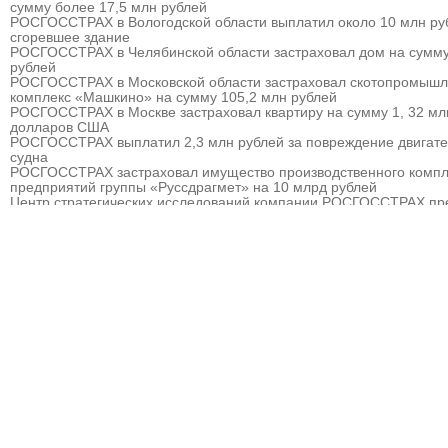
сумму более 17,5 млн рублей
РОСГОССТРАХ в Вологодской области выплатил около 10 млн ру
сгоревшее здание
РОСГОССТРАХ в Челябинской области застраховал дом на сумму
рублей
РОСГОССТРАХ в Московской области застраховал скотопромыш
комплекс «Машкино» на сумму 105,2 млн рублей
РОСГОССТРАХ в Москве застраховал квартиру на сумму 1, 32 мл
долларов США
РОСГОССТРАХ выплатил 2,3 млн рублей за повреждение двигат
судна
РОСГОССТРАХ застраховал имущество производственного компл
предприятий группы «Руссдрагмет» на 10 млрд рублей
Центр стратегических исследований компании РОСГОССТРАХ пр
прогноз развития страхового рынка России на 2010 – 2013 гг.
РОСГОССТРАХ выплатил 3,8 млн рублей за севшее на мель судн
РОСГОССТРАХ в Мурманске застраховал дом на сумму 32 млн р
РОСГОССТРАХ в Москве и Московской области застраховал торго
гостиничный комплекс «Евродом» на сумму 15,5 млн рублей
РОСГОССТРАХ урегулировал более 90% убытков, причиненных
природными пожарам
РОСГОССТРАХ в Пермском крае застраховал дом на сумму 13,5
рублей
РОСГОССТРАХ застраховал ответственность ООО «Атомэкспо»
РОСГОССТРАХ в Костроме застраховал квартиру на сумму около
рублей
РОСГОССТРАХ в Пермском крае застраховал дом и квартиру на
сумму 31,9 млн рублей
РОСГОССТРАХ в Северной Осетии застраховал здание ОАО «Ар
на сумму свыше 67 млн рублей