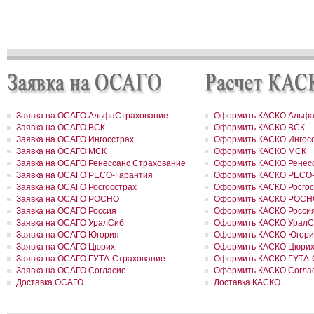
РОСГОССТРАХ в Москве и Московской области застраховал 2 до
сумму 41,5 млн рублей
РОСГОССТРАХ в новом учебном году продолжает образователь
программу «Вектор взлета»
РОСГОССТРАХ в Удмуртии застраховал сельхозпроизводителей 
около 200 млн рублей
РОСГОССТРАХ в Воронежской области застраховал самолеты
авиакомпании «Полет» на 8,8 млн долларов
РОСГОССТРАХ в Ленинградской области принял более 200 заявл
возмещение ущерба, причиненного июльским ураганом
РОСГОССТРАХ в Свердловской области застраховал дом на сум
Заявка на ОСАГО АльфаСтрахование
Оформить КАСКО Альфа
41 млн рублей
Заявка на ОСАГО ВСК
Оформить КАСКО ВСК
РОСГОССТРАХ застрахует по ОСАГО автотранспорт МВД Удмурт
Заявка на ОСАГО Ингосстрах
Оформить КАСКО Ингос
Республики
Заявка на ОСАГО МСК
Оформить КАСКО МСК
РОСГОССТРАХ в Москве и Московской области застраховал 2 до
Заявка на ОСАГО Ренессанс Страхование
Оформить КАСКО Ренесс
сумму 26,2 млн рублей
РОСГОССТРАХ урегулировал более трех четвертей убытков,
Заявка на ОСАГО РЕСО-Гарантия
Оформить КАСКО РЕСО-
причиненных природными пожарами
Заявка на ОСАГО Росгосстрах
Оформить КАСКО Росгос
РОСГОССТРАХ урегулировал более трех четвертей убытков,
Заявка на ОСАГО РОСНО
Оформить КАСКО РОСН
причиненных природными пожарами
Заявка на ОСАГО Россия
Оформить КАСКО Росси
РОСГОССТРАХ выплатил более 3 млн рублей за поврежденное с
Заявка на ОСАГО УралСиб
Оформить КАСКО УралС
оборудование
Заявка на ОСАГО Югория
Оформить КАСКО Югори
РОСГОССТРАХ в Чувашии застраховал ТРЦ «Каскад» на сумму 1
Заявка на ОСАГО Цюрих
Оформить КАСКО Цюри
рублей
РОСГОССТРАХ в Чувашии принимает заявления от страхователе
Заявка на ОСАГО ГУТА-Страхование
Оформить КАСКО ГУТА-
ущербу, причиненному ураганным ветром
Заявка на ОСАГО Согласие
Оформить КАСКО Согла
РОСГОССТРАХ подписал партнерский договор с компанией FinAs
Доставка ОСАГО
Доставка КАСКО
РОСГОССТРАХ в Красноярском крае застраховал земельный учас
сумму 34 млн рублей
РОСГОССТРАХ во Владимирской области застраховал дом на су