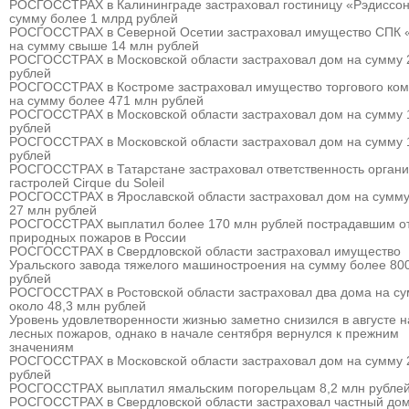
РОСГОССТРАХ в Калининграде застраховал гостиницу «Рэдиссон
сумму более 1 млрд рублей
РОСГОССТРАХ в Северной Осетии застраховал имущество СПК 
на сумму свыше 14 млн рублей
РОСГОССТРАХ в Московской области застраховал дом на сумму 
рублей
РОСГОССТРАХ в Костроме застраховал имущество торгового ком
на сумму более 471 млн рублей
РОСГОССТРАХ в Московской области застраховал дом на сумму 
рублей
РОСГОССТРАХ в Московской области застраховал дом на сумму 
рублей
РОСГОССТРАХ в Татарстане застраховал ответственность органи
гастролей Cirque du Soleil
РОСГОССТРАХ в Ярославской области застраховал дом на сумму
27 млн рублей
РОСГОССТРАХ выплатил более 170 млн рублей пострадавшим о
природных пожаров в России
РОСГОССТРАХ в Свердловской области застраховал имущество
Уральского завода тяжелого машиностроения на сумму более 80
рублей
РОСГОССТРАХ в Ростовской области застраховал два дома на с
около 48,3 млн рублей
Уровень удовлетворенности жизнью заметно снизился в августе 
лесных пожаров, однако в начале сентября вернулся к прежним
значениям
РОСГОССТРАХ в Московской области застраховал дом на сумму 
рублей
РОСГОССТРАХ выплатил ямальским погорельцам 8,2 млн рубле
РОСГОССТРАХ в Свердловской области застраховал частный дом