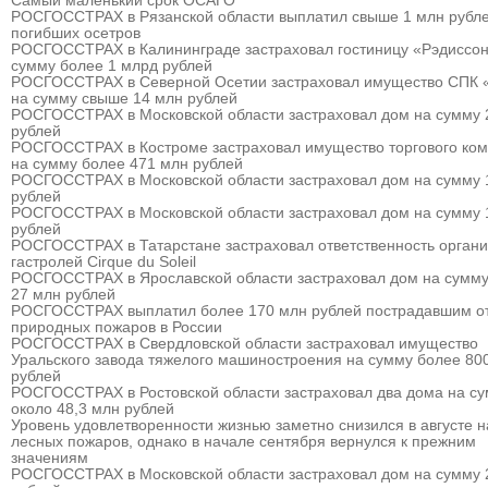
Самый маленький срок ОСАГО
РОСГОССТРАХ в Рязанской области выплатил свыше 1 млн рубле
погибших осетров
РОСГОССТРАХ в Калининграде застраховал гостиницу «Рэдиссон
сумму более 1 млрд рублей
РОСГОССТРАХ в Северной Осетии застраховал имущество СПК 
на сумму свыше 14 млн рублей
РОСГОССТРАХ в Московской области застраховал дом на сумму 
рублей
РОСГОССТРАХ в Костроме застраховал имущество торгового ком
на сумму более 471 млн рублей
РОСГОССТРАХ в Московской области застраховал дом на сумму 
рублей
РОСГОССТРАХ в Московской области застраховал дом на сумму 
рублей
РОСГОССТРАХ в Татарстане застраховал ответственность органи
гастролей Cirque du Soleil
РОСГОССТРАХ в Ярославской области застраховал дом на сумму
27 млн рублей
РОСГОССТРАХ выплатил более 170 млн рублей пострадавшим о
природных пожаров в России
РОСГОССТРАХ в Свердловской области застраховал имущество
Уральского завода тяжелого машиностроения на сумму более 80
рублей
РОСГОССТРАХ в Ростовской области застраховал два дома на с
около 48,3 млн рублей
Уровень удовлетворенности жизнью заметно снизился в августе 
лесных пожаров, однако в начале сентября вернулся к прежним
значениям
РОСГОССТРАХ в Московской области застраховал дом на сумму 