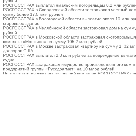
рублей
РОСГОССТРАХ выплатил ямальским погорельцам 8,2 млн рубле
РОСГОССТРАХ в Свердловской области застраховал частный дом
сумму более 17,5 млн рублей
РОСГОССТРАХ в Вологодской области выплатил около 10 млн ру
сгоревшее здание
РОСГОССТРАХ в Челябинской области застраховал дом на сумму
рублей
РОСГОССТРАХ в Московской области застраховал скотопромыш
комплекс «Машкино» на сумму 105,2 млн рублей
РОСГОССТРАХ в Москве застраховал квартиру на сумму 1, 32 мл
долларов США
РОСГОССТРАХ выплатил 2,3 млн рублей за повреждение двигат
судна
РОСГОССТРАХ застраховал имущество производственного компл
предприятий группы «Руссдрагмет» на 10 млрд рублей
Центр стратегических исследований компании РОСГОССТРАХ пр
прогноз развития страхового рынка России на 2010 – 2013 гг.
РОСГОССТРАХ выплатил 3,8 млн рублей за севшее на мель судн
РОСГОССТРАХ в Мурманске застраховал дом на сумму 32 млн р
РОСГОССТРАХ в Москве и Московской области застраховал торго
гостиничный комплекс «Евродом» на сумму 15,5 млн рублей
РОСГОССТРАХ урегулировал более 90% убытков, причиненных
природными пожарам
РОСГОССТРАХ в Пермском крае застраховал дом на сумму 13,5
рублей
РОСГОССТРАХ застраховал ответственность ООО «Атомэкспо»
РОСГОССТРАХ в Костроме застраховал квартиру на сумму около
рублей
РОСГОССТРАХ в Пермском крае застраховал дом и квартиру на