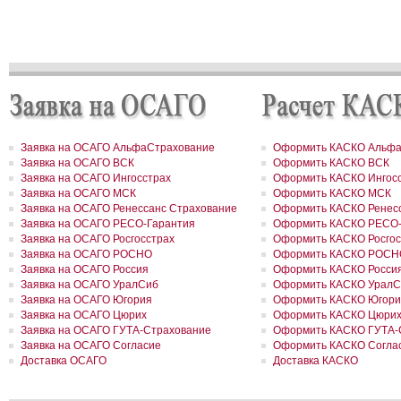
сумму 31,9 млн рублей
РОСГОССТРАХ в Северной Осетии застраховал здание ОАО «Ар
на сумму свыше 67 млн рублей
РОСГОССТРАХ в Москве и Московской области застраховал 2 до
сумму 41,5 млн рублей
РОСГОССТРАХ в новом учебном году продолжает образователь
программу «Вектор взлета»
РОСГОССТРАХ в Удмуртии застраховал сельхозпроизводителей 
около 200 млн рублей
РОСГОССТРАХ в Воронежской области застраховал самолеты
авиакомпании «Полет» на 8,8 млн долларов
Заявка на ОСАГО АльфаСтрахование
Оформить КАСКО Альфа
РОСГОССТРАХ в Ленинградской области принял более 200 заявл
Заявка на ОСАГО ВСК
Оформить КАСКО ВСК
возмещение ущерба, причиненного июльским ураганом
РОСГОССТРАХ в Свердловской области застраховал дом на сум
Заявка на ОСАГО Ингосстрах
Оформить КАСКО Ингос
41 млн рублей
Заявка на ОСАГО МСК
Оформить КАСКО МСК
РОСГОССТРАХ застрахует по ОСАГО автотранспорт МВД Удмурт
Заявка на ОСАГО Ренессанс Страхование
Оформить КАСКО Ренесс
Республики
Заявка на ОСАГО РЕСО-Гарантия
Оформить КАСКО РЕСО-
РОСГОССТРАХ в Москве и Московской области застраховал 2 до
Заявка на ОСАГО Росгосстрах
Оформить КАСКО Росгос
сумму 26,2 млн рублей
Заявка на ОСАГО РОСНО
Оформить КАСКО РОСН
РОСГОССТРАХ урегулировал более трех четвертей убытков,
Заявка на ОСАГО Россия
Оформить КАСКО Росси
причиненных природными пожарами
Заявка на ОСАГО УралСиб
Оформить КАСКО УралС
РОСГОССТРАХ урегулировал более трех четвертей убытков,
причиненных природными пожарами
Заявка на ОСАГО Югория
Оформить КАСКО Югори
РОСГОССТРАХ выплатил более 3 млн рублей за поврежденное с
Заявка на ОСАГО Цюрих
Оформить КАСКО Цюри
оборудование
Заявка на ОСАГО ГУТА-Страхование
Оформить КАСКО ГУТА-
РОСГОССТРАХ в Чувашии застраховал ТРЦ «Каскад» на сумму 1
Заявка на ОСАГО Согласие
Оформить КАСКО Согла
рублей
Доставка ОСАГО
Доставка КАСКО
РОСГОССТРАХ в Чувашии принимает заявления от страхователе
ущербу, причиненному ураганным ветром
РОСГОССТРАХ подписал партнерский договор с компанией FinAs