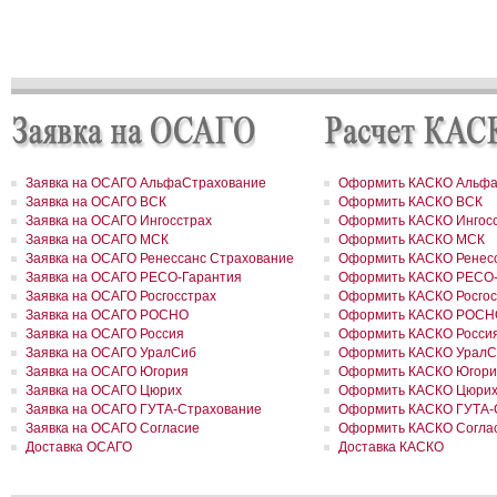
рублей
РОСГОССТРАХ в Пермском крае застраховал дом и квартиру на
сумму 31,9 млн рублей
РОСГОССТРАХ в Северной Осетии застраховал здание ОАО «Ар
на сумму свыше 67 млн рублей
РОСГОССТРАХ в Москве и Московской области застраховал 2 до
сумму 41,5 млн рублей
РОСГОССТРАХ в новом учебном году продолжает образователь
программу «Вектор взлета»
РОСГОССТРАХ в Удмуртии застраховал сельхозпроизводителей 
около 200 млн рублей
Заявка на ОСАГО АльфаСтрахование
Оформить КАСКО Альфа
РОСГОССТРАХ в Воронежской области застраховал самолеты
Заявка на ОСАГО ВСК
Оформить КАСКО ВСК
авиакомпании «Полет» на 8,8 млн долларов
Заявка на ОСАГО Ингосстрах
Оформить КАСКО Ингос
РОСГОССТРАХ в Ленинградской области принял более 200 заявл
Заявка на ОСАГО МСК
Оформить КАСКО МСК
возмещение ущерба, причиненного июльским ураганом
Заявка на ОСАГО Ренессанс Страхование
Оформить КАСКО Ренесс
РОСГОССТРАХ в Свердловской области застраховал дом на сум
41 млн рублей
Заявка на ОСАГО РЕСО-Гарантия
Оформить КАСКО РЕСО-
РОСГОССТРАХ застрахует по ОСАГО автотранспорт МВД Удмурт
Заявка на ОСАГО Росгосстрах
Оформить КАСКО Росгос
Республики
Заявка на ОСАГО РОСНО
Оформить КАСКО РОСН
РОСГОССТРАХ в Москве и Московской области застраховал 2 до
Заявка на ОСАГО Россия
Оформить КАСКО Росси
сумму 26,2 млн рублей
Заявка на ОСАГО УралСиб
Оформить КАСКО УралС
РОСГОССТРАХ урегулировал более трех четвертей убытков,
Заявка на ОСАГО Югория
Оформить КАСКО Югори
причиненных природными пожарами
Заявка на ОСАГО Цюрих
Оформить КАСКО Цюри
РОСГОССТРАХ урегулировал более трех четвертей убытков,
причиненных природными пожарами
Заявка на ОСАГО ГУТА-Страхование
Оформить КАСКО ГУТА-
РОСГОССТРАХ выплатил более 3 млн рублей за поврежденное с
Заявка на ОСАГО Согласие
Оформить КАСКО Согла
оборудование
Доставка ОСАГО
Доставка КАСКО
РОСГОССТРАХ в Чувашии застраховал ТРЦ «Каскад» на сумму 1
рублей
РОСГОССТРАХ в Чувашии принимает заявления от страхователе