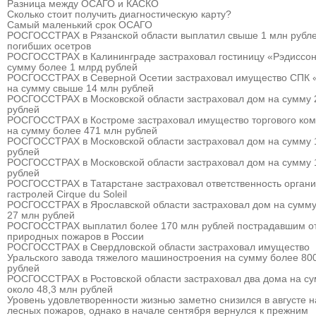
Разница между ОСАГО и КАСКО
Сколько стоит получить диагностическую карту?
Самый маленький срок ОСАГО
РОСГОССТРАХ в Рязанской области выплатил свыше 1 млн рубле
погибших осетров
РОСГОССТРАХ в Калининграде застраховал гостиницу «Рэдиссон
сумму более 1 млрд рублей
РОСГОССТРАХ в Северной Осетии застраховал имущество СПК 
на сумму свыше 14 млн рублей
РОСГОССТРАХ в Московской области застраховал дом на сумму 
рублей
РОСГОССТРАХ в Костроме застраховал имущество торгового ком
на сумму более 471 млн рублей
РОСГОССТРАХ в Московской области застраховал дом на сумму 
рублей
РОСГОССТРАХ в Московской области застраховал дом на сумму 
рублей
РОСГОССТРАХ в Татарстане застраховал ответственность органи
гастролей Cirque du Soleil
РОСГОССТРАХ в Ярославской области застраховал дом на сумму
27 млн рублей
РОСГОССТРАХ выплатил более 170 млн рублей пострадавшим о
природных пожаров в России
РОСГОССТРАХ в Свердловской области застраховал имущество
Уральского завода тяжелого машиностроения на сумму более 80
рублей
РОСГОССТРАХ в Ростовской области застраховал два дома на с
около 48,3 млн рублей
Уровень удовлетворенности жизнью заметно снизился в августе 
лесных пожаров, однако в начале сентября вернулся к прежним