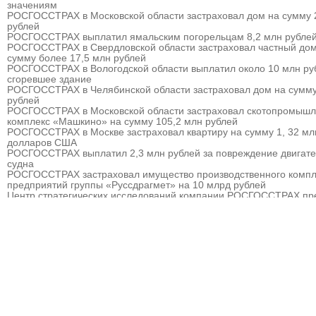
значениям
РОСГОССТРАХ в Московской области застраховал дом на сумму 
рублей
РОСГОССТРАХ выплатил ямальским погорельцам 8,2 млн рубле
РОСГОССТРАХ в Свердловской области застраховал частный дом
сумму более 17,5 млн рублей
РОСГОССТРАХ в Вологодской области выплатил около 10 млн ру
сгоревшее здание
РОСГОССТРАХ в Челябинской области застраховал дом на сумму
рублей
РОСГОССТРАХ в Московской области застраховал скотопромыш
комплекс «Машкино» на сумму 105,2 млн рублей
РОСГОССТРАХ в Москве застраховал квартиру на сумму 1, 32 мл
долларов США
РОСГОССТРАХ выплатил 2,3 млн рублей за повреждение двигат
судна
РОСГОССТРАХ застраховал имущество производственного компл
предприятий группы «Руссдрагмет» на 10 млрд рублей
Центр стратегических исследований компании РОСГОССТРАХ пр
прогноз развития страхового рынка России на 2010 – 2013 гг.
РОСГОССТРАХ выплатил 3,8 млн рублей за севшее на мель судн
РОСГОССТРАХ в Мурманске застраховал дом на сумму 32 млн р
РОСГОССТРАХ в Москве и Московской области застраховал торго
гостиничный комплекс «Евродом» на сумму 15,5 млн рублей
РОСГОССТРАХ урегулировал более 90% убытков, причиненных
природными пожарам
РОСГОССТРАХ в Пермском крае застраховал дом на сумму 13,5
рублей
РОСГОССТРАХ застраховал ответственность ООО «Атомэкспо»
РОСГОССТРАХ в Костроме застраховал квартиру на сумму около