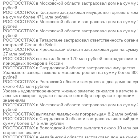
РОСГОССТРАХ в Московской области застраховал дом на сумму 
рублей
РОСГОССТРАХ в Костроме застраховал имущество торгового ком
на сумму более 471 млн рублей
РОСГОССТРАХ в Московской области застраховал дом на сумму 
рублей
РОСГОССТРАХ в Московской области застраховал дом на сумму 
рублей
РОСГОССТРАХ в Татарстане застраховал ответственность органи
гастролей Cirque du Soleil
РОСГОССТРАХ в Ярославской области застраховал дом на сумму
27 млн рублей
РОСГОССТРАХ выплатил более 170 млн рублей пострадавшим о
природных пожаров в России
РОСГОССТРАХ в Свердловской области застраховал имущество
Уральского завода тяжелого машиностроения на сумму более 80
рублей
РОСГОССТРАХ в Ростовской области застраховал два дома на с
около 48,3 млн рублей
Уровень удовлетворенности жизнью заметно снизился в августе 
лесных пожаров, однако в начале сентября вернулся к прежним
значениям
РОСГОССТРАХ в Московской области застраховал дом на сумму 
рублей
РОСГОССТРАХ выплатил ямальским погорельцам 8,2 млн рубле
РОСГОССТРАХ в Свердловской области застраховал частный дом
сумму более 17,5 млн рублей
РОСГОССТРАХ в Вологодской области выплатил около 10 млн ру
сгоревшее здание
РОСГОССТРАХ в Челябинской области застраховал дом на сумму