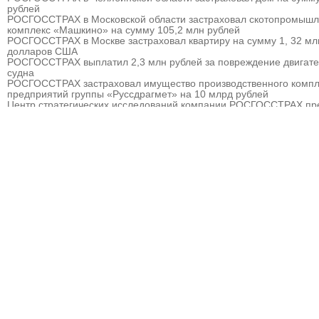
рублей
РОСГОССТРАХ в Московской области застраховал скотопромыш
комплекс «Машкино» на сумму 105,2 млн рублей
РОСГОССТРАХ в Москве застраховал квартиру на сумму 1, 32 мл
долларов США
РОСГОССТРАХ выплатил 2,3 млн рублей за повреждение двигат
судна
РОСГОССТРАХ застраховал имущество производственного компл
предприятий группы «Руссдрагмет» на 10 млрд рублей
Центр стратегических исследований компании РОСГОССТРАХ пр
прогноз развития страхового рынка России на 2010 – 2013 гг.
РОСГОССТРАХ выплатил 3,8 млн рублей за севшее на мель судн
РОСГОССТРАХ в Мурманске застраховал дом на сумму 32 млн р
РОСГОССТРАХ в Москве и Московской области застраховал торго
гостиничный комплекс «Евродом» на сумму 15,5 млн рублей
РОСГОССТРАХ урегулировал более 90% убытков, причиненных
природными пожарам
РОСГОССТРАХ в Пермском крае застраховал дом на сумму 13,5
рублей
РОСГОССТРАХ застраховал ответственность ООО «Атомэкспо»
РОСГОССТРАХ в Костроме застраховал квартиру на сумму около
рублей
РОСГОССТРАХ в Пермском крае застраховал дом и квартиру на
сумму 31,9 млн рублей
РОСГОССТРАХ в Северной Осетии застраховал здание ОАО «Ар
на сумму свыше 67 млн рублей
РОСГОССТРАХ в Москве и Московской области застраховал 2 до
сумму 41,5 млн рублей
РОСГОССТРАХ в новом учебном году продолжает образователь
программу «Вектор взлета»