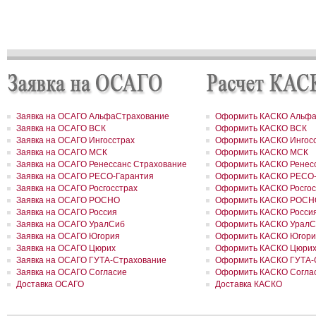
РОСГОССТРАХ в Удмуртии застраховал сельхозпроизводителей 
около 200 млн рублей
РОСГОССТРАХ в Воронежской области застраховал самолеты
авиакомпании «Полет» на 8,8 млн долларов
РОСГОССТРАХ в Ленинградской области принял более 200 заявл
возмещение ущерба, причиненного июльским ураганом
РОСГОССТРАХ в Свердловской области застраховал дом на сум
41 млн рублей
РОСГОССТРАХ застрахует по ОСАГО автотранспорт МВД Удмурт
Республики
РОСГОССТРАХ в Москве и Московской области застраховал 2 до
Заявка на ОСАГО АльфаСтрахование
Оформить КАСКО Альфа
сумму 26,2 млн рублей
Заявка на ОСАГО ВСК
Оформить КАСКО ВСК
РОСГОССТРАХ урегулировал более трех четвертей убытков,
Заявка на ОСАГО Ингосстрах
Оформить КАСКО Ингос
причиненных природными пожарами
Заявка на ОСАГО МСК
Оформить КАСКО МСК
РОСГОССТРАХ урегулировал более трех четвертей убытков,
Заявка на ОСАГО Ренессанс Страхование
Оформить КАСКО Ренесс
причиненных природными пожарами
Заявка на ОСАГО РЕСО-Гарантия
Оформить КАСКО РЕСО-
РОСГОССТРАХ выплатил более 3 млн рублей за поврежденное с
Заявка на ОСАГО Росгосстрах
Оформить КАСКО Росгос
оборудование
РОСГОССТРАХ в Чувашии застраховал ТРЦ «Каскад» на сумму 1
Заявка на ОСАГО РОСНО
Оформить КАСКО РОСН
рублей
Заявка на ОСАГО Россия
Оформить КАСКО Росси
РОСГОССТРАХ в Чувашии принимает заявления от страхователе
Заявка на ОСАГО УралСиб
Оформить КАСКО УралС
ущербу, причиненному ураганным ветром
Заявка на ОСАГО Югория
Оформить КАСКО Югори
РОСГОССТРАХ подписал партнерский договор с компанией FinAs
Заявка на ОСАГО Цюрих
Оформить КАСКО Цюри
РОСГОССТРАХ в Красноярском крае застраховал земельный учас
Заявка на ОСАГО ГУТА-Страхование
Оформить КАСКО ГУТА-
сумму 34 млн рублей
Заявка на ОСАГО Согласие
Оформить КАСКО Согла
РОСГОССТРАХ во Владимирской области застраховал дом на су
Доставка ОСАГО
Доставка КАСКО
млн рублей
За минувшие выходные РОСГОССТРАХ выплатил еще около 20 
рублей пострадавшим от массовых пожаров