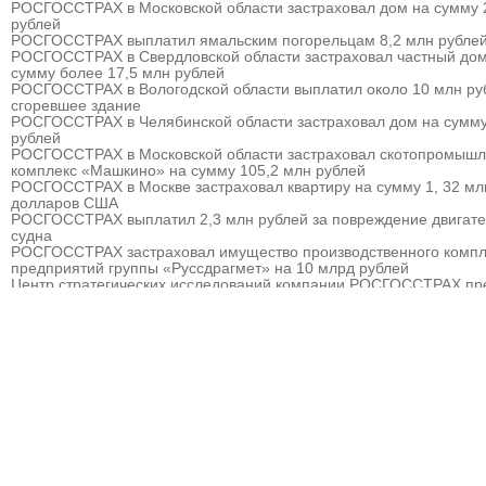
РОСГОССТРАХ в Московской области застраховал дом на сумму 
рублей
РОСГОССТРАХ выплатил ямальским погорельцам 8,2 млн рубле
РОСГОССТРАХ в Свердловской области застраховал частный дом
сумму более 17,5 млн рублей
РОСГОССТРАХ в Вологодской области выплатил около 10 млн ру
сгоревшее здание
РОСГОССТРАХ в Челябинской области застраховал дом на сумму
рублей
РОСГОССТРАХ в Московской области застраховал скотопромыш
комплекс «Машкино» на сумму 105,2 млн рублей
РОСГОССТРАХ в Москве застраховал квартиру на сумму 1, 32 мл
долларов США
РОСГОССТРАХ выплатил 2,3 млн рублей за повреждение двигат
судна
РОСГОССТРАХ застраховал имущество производственного компл
предприятий группы «Руссдрагмет» на 10 млрд рублей
Центр стратегических исследований компании РОСГОССТРАХ пр
прогноз развития страхового рынка России на 2010 – 2013 гг.
РОСГОССТРАХ выплатил 3,8 млн рублей за севшее на мель судн
РОСГОССТРАХ в Мурманске застраховал дом на сумму 32 млн р
РОСГОССТРАХ в Москве и Московской области застраховал торго
гостиничный комплекс «Евродом» на сумму 15,5 млн рублей
РОСГОССТРАХ урегулировал более 90% убытков, причиненных
природными пожарам
РОСГОССТРАХ в Пермском крае застраховал дом на сумму 13,5
рублей
РОСГОССТРАХ застраховал ответственность ООО «Атомэкспо»
РОСГОССТРАХ в Костроме застраховал квартиру на сумму около
рублей