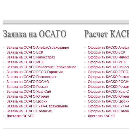
РОСГОССТРАХ в Пермском крае застраховал дом и квартиру на
сумму 31,9 млн рублей
РОСГОССТРАХ в Северной Осетии застраховал здание ОАО «Ар
на сумму свыше 67 млн рублей
РОСГОССТРАХ в Москве и Московской области застраховал 2 до
сумму 41,5 млн рублей
РОСГОССТРАХ в новом учебном году продолжает образователь
программу «Вектор взлета»
РОСГОССТРАХ в Удмуртии застраховал сельхозпроизводителей 
около 200 млн рублей
РОСГОССТРАХ в Воронежской области застраховал самолеты
Заявка на ОСАГО АльфаСтрахование
Оформить КАСКО Альфа
авиакомпании «Полет» на 8,8 млн долларов
Заявка на ОСАГО ВСК
Оформить КАСКО ВСК
РОСГОССТРАХ в Ленинградской области принял более 200 заявл
Заявка на ОСАГО Ингосстрах
Оформить КАСКО Ингос
возмещение ущерба, причиненного июльским ураганом
Заявка на ОСАГО МСК
Оформить КАСКО МСК
РОСГОССТРАХ в Свердловской области застраховал дом на сум
Заявка на ОСАГО Ренессанс Страхование
Оформить КАСКО Ренесс
41 млн рублей
РОСГОССТРАХ застрахует по ОСАГО автотранспорт МВД Удмурт
Заявка на ОСАГО РЕСО-Гарантия
Оформить КАСКО РЕСО-
Республики
Заявка на ОСАГО Росгосстрах
Оформить КАСКО Росгос
РОСГОССТРАХ в Москве и Московской области застраховал 2 до
Заявка на ОСАГО РОСНО
Оформить КАСКО РОСН
сумму 26,2 млн рублей
Заявка на ОСАГО Россия
Оформить КАСКО Росси
РОСГОССТРАХ урегулировал более трех четвертей убытков,
Заявка на ОСАГО УралСиб
Оформить КАСКО УралС
причиненных природными пожарами
Заявка на ОСАГО Югория
Оформить КАСКО Югори
РОСГОССТРАХ урегулировал более трех четвертей убытков,
Заявка на ОСАГО Цюрих
Оформить КАСКО Цюри
причиненных природными пожарами
РОСГОССТРАХ выплатил более 3 млн рублей за поврежденное с
Заявка на ОСАГО ГУТА-Страхование
Оформить КАСКО ГУТА-
оборудование
Заявка на ОСАГО Согласие
Оформить КАСКО Согла
РОСГОССТРАХ в Чувашии застраховал ТРЦ «Каскад» на сумму 1
Доставка ОСАГО
Доставка КАСКО
рублей
РОСГОССТРАХ в Чувашии принимает заявления от страхователе
ущербу, причиненному ураганным ветром