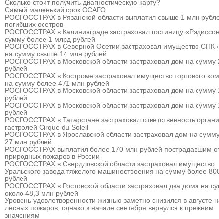
Сколько стоит получить диагностическую карту?
Самый маленький срок ОСАГО
РОСГОССТРАХ в Рязанской области выплатил свыше 1 млн рубле
погибших осетров
РОСГОССТРАХ в Калининграде застраховал гостиницу «Рэдиссон
сумму более 1 млрд рублей
РОСГОССТРАХ в Северной Осетии застраховал имущество СПК 
на сумму свыше 14 млн рублей
РОСГОССТРАХ в Московской области застраховал дом на сумму 
рублей
РОСГОССТРАХ в Костроме застраховал имущество торгового ком
на сумму более 471 млн рублей
РОСГОССТРАХ в Московской области застраховал дом на сумму 
рублей
РОСГОССТРАХ в Московской области застраховал дом на сумму 
рублей
РОСГОССТРАХ в Татарстане застраховал ответственность органи
гастролей Cirque du Soleil
РОСГОССТРАХ в Ярославской области застраховал дом на сумму
27 млн рублей
РОСГОССТРАХ выплатил более 170 млн рублей пострадавшим о
природных пожаров в России
РОСГОССТРАХ в Свердловской области застраховал имущество
Уральского завода тяжелого машиностроения на сумму более 80
рублей
РОСГОССТРАХ в Ростовской области застраховал два дома на с
около 48,3 млн рублей
Уровень удовлетворенности жизнью заметно снизился в августе 
лесных пожаров, однако в начале сентября вернулся к прежним
значениям