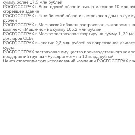
сумму более 17,5 млн рублей
РОСГОССТРАХ в Вологодской области выплатил около 10 млн ру
сгоревшее здание
РОСГОССТРАХ в Челябинской области застраховал дом на сумму
рублей
РОСГОССТРАХ в Московской области застраховал скотопромыш
комплекс «Машкино» на сумму 105,2 млн рублей
РОСГОССТРАХ в Москве застраховал квартиру на сумму 1, 32 мл
долларов США
РОСГОССТРАХ выплатил 2,3 млн рублей за повреждение двигат
судна
РОСГОССТРАХ застраховал имущество производственного компл
предприятий группы «Руссдрагмет» на 10 млрд рублей
Центр стратегических исследований компании РОСГОССТРАХ пр
прогноз развития страхового рынка России на 2010 – 2013 гг.
РОСГОССТРАХ выплатил 3,8 млн рублей за севшее на мель судн
РОСГОССТРАХ в Мурманске застраховал дом на сумму 32 млн р
РОСГОССТРАХ в Москве и Московской области застраховал торго
гостиничный комплекс «Евродом» на сумму 15,5 млн рублей
РОСГОССТРАХ урегулировал более 90% убытков, причиненных
природными пожарам
РОСГОССТРАХ в Пермском крае застраховал дом на сумму 13,5
рублей
РОСГОССТРАХ застраховал ответственность ООО «Атомэкспо»
РОСГОССТРАХ в Костроме застраховал квартиру на сумму около
рублей
РОСГОССТРАХ в Пермском крае застраховал дом и квартиру на
сумму 31,9 млн рублей
РОСГОССТРАХ в Северной Осетии застраховал здание ОАО «Ар
на сумму свыше 67 млн рублей