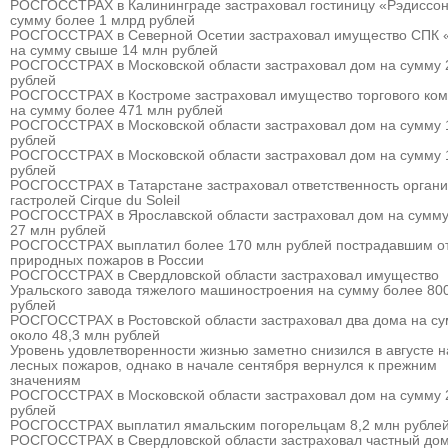
РОСГОССТРАХ в Калининграде застраховал гостиницу «Рэдиссон
сумму более 1 млрд рублей
РОСГОССТРАХ в Северной Осетии застраховал имущество СПК 
на сумму свыше 14 млн рублей
РОСГОССТРАХ в Московской области застраховал дом на сумму 
рублей
РОСГОССТРАХ в Костроме застраховал имущество торгового ком
на сумму более 471 млн рублей
РОСГОССТРАХ в Московской области застраховал дом на сумму 
рублей
РОСГОССТРАХ в Московской области застраховал дом на сумму 
рублей
РОСГОССТРАХ в Татарстане застраховал ответственность органи
гастролей Cirque du Soleil
РОСГОССТРАХ в Ярославской области застраховал дом на сумму
27 млн рублей
РОСГОССТРАХ выплатил более 170 млн рублей пострадавшим о
природных пожаров в России
РОСГОССТРАХ в Свердловской области застраховал имущество
Уральского завода тяжелого машиностроения на сумму более 80
рублей
РОСГОССТРАХ в Ростовской области застраховал два дома на с
около 48,3 млн рублей
Уровень удовлетворенности жизнью заметно снизился в августе 
лесных пожаров, однако в начале сентября вернулся к прежним
значениям
РОСГОССТРАХ в Московской области застраховал дом на сумму 
рублей
РОСГОССТРАХ выплатил ямальским погорельцам 8,2 млн рубле
РОСГОССТРАХ в Свердловской области застраховал частный дом