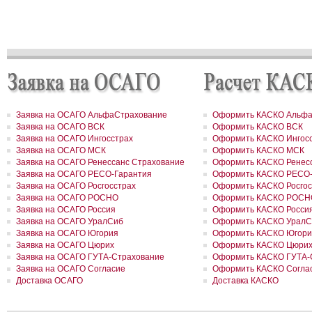
РОСГОССТРАХ в Москве и Московской области застраховал 2 до
сумму 41,5 млн рублей
РОСГОССТРАХ в новом учебном году продолжает образователь
программу «Вектор взлета»
РОСГОССТРАХ в Удмуртии застраховал сельхозпроизводителей 
около 200 млн рублей
РОСГОССТРАХ в Воронежской области застраховал самолеты
авиакомпании «Полет» на 8,8 млн долларов
РОСГОССТРАХ в Ленинградской области принял более 200 заявл
возмещение ущерба, причиненного июльским ураганом
РОСГОССТРАХ в Свердловской области застраховал дом на сум
Заявка на ОСАГО АльфаСтрахование
Оформить КАСКО Альфа
41 млн рублей
Заявка на ОСАГО ВСК
Оформить КАСКО ВСК
РОСГОССТРАХ застрахует по ОСАГО автотранспорт МВД Удмурт
Заявка на ОСАГО Ингосстрах
Оформить КАСКО Ингос
Республики
Заявка на ОСАГО МСК
Оформить КАСКО МСК
РОСГОССТРАХ в Москве и Московской области застраховал 2 до
Заявка на ОСАГО Ренессанс Страхование
Оформить КАСКО Ренесс
сумму 26,2 млн рублей
РОСГОССТРАХ урегулировал более трех четвертей убытков,
Заявка на ОСАГО РЕСО-Гарантия
Оформить КАСКО РЕСО-
причиненных природными пожарами
Заявка на ОСАГО Росгосстрах
Оформить КАСКО Росгос
РОСГОССТРАХ урегулировал более трех четвертей убытков,
Заявка на ОСАГО РОСНО
Оформить КАСКО РОСН
причиненных природными пожарами
Заявка на ОСАГО Россия
Оформить КАСКО Росси
РОСГОССТРАХ выплатил более 3 млн рублей за поврежденное с
Заявка на ОСАГО УралСиб
Оформить КАСКО УралС
оборудование
Заявка на ОСАГО Югория
Оформить КАСКО Югори
РОСГОССТРАХ в Чувашии застраховал ТРЦ «Каскад» на сумму 1
Заявка на ОСАГО Цюрих
Оформить КАСКО Цюри
рублей
РОСГОССТРАХ в Чувашии принимает заявления от страхователе
Заявка на ОСАГО ГУТА-Страхование
Оформить КАСКО ГУТА-
ущербу, причиненному ураганным ветром
Заявка на ОСАГО Согласие
Оформить КАСКО Согла
РОСГОССТРАХ подписал партнерский договор с компанией FinAs
Доставка ОСАГО
Доставка КАСКО
РОСГОССТРАХ в Красноярском крае застраховал земельный учас
сумму 34 млн рублей
РОСГОССТРАХ во Владимирской области застраховал дом на су