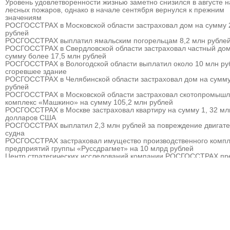
Уровень удовлетворенности жизнью заметно снизился в августе 
лесных пожаров, однако в начале сентября вернулся к прежним
значениям
РОСГОССТРАХ в Московской области застраховал дом на сумму 
рублей
РОСГОССТРАХ выплатил ямальским погорельцам 8,2 млн рубле
РОСГОССТРАХ в Свердловской области застраховал частный дом
сумму более 17,5 млн рублей
РОСГОССТРАХ в Вологодской области выплатил около 10 млн ру
сгоревшее здание
РОСГОССТРАХ в Челябинской области застраховал дом на сумму
рублей
РОСГОССТРАХ в Московской области застраховал скотопромыш
комплекс «Машкино» на сумму 105,2 млн рублей
РОСГОССТРАХ в Москве застраховал квартиру на сумму 1, 32 мл
долларов США
РОСГОССТРАХ выплатил 2,3 млн рублей за повреждение двигат
судна
РОСГОССТРАХ застраховал имущество производственного компл
предприятий группы «Руссдрагмет» на 10 млрд рублей
Центр стратегических исследований компании РОСГОССТРАХ пр
прогноз развития страхового рынка России на 2010 – 2013 гг.
РОСГОССТРАХ выплатил 3,8 млн рублей за севшее на мель судн
РОСГОССТРАХ в Мурманске застраховал дом на сумму 32 млн р
РОСГОССТРАХ в Москве и Московской области застраховал торго
гостиничный комплекс «Евродом» на сумму 15,5 млн рублей
РОСГОССТРАХ урегулировал более 90% убытков, причиненных
природными пожарам
РОСГОССТРАХ в Пермском крае застраховал дом на сумму 13,5
рублей