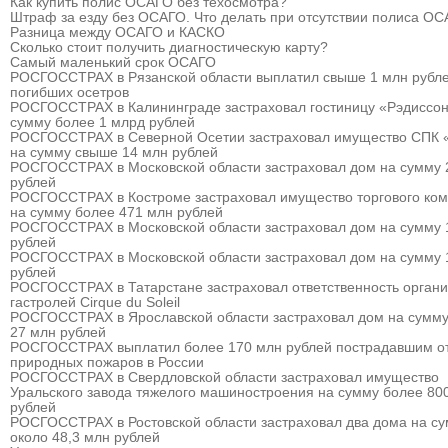
Как купить полис ОСАГО без техосмотра?
Штраф за езду без ОСАГО. Что делать при отсутствии полиса О
Разница между ОСАГО и КАСКО
Сколько стоит получить диагностическую карту?
Самый маленький срок ОСАГО
РОСГОССТРАХ в Рязанской области выплатил свыше 1 млн рубле
погибших осетров
РОСГОССТРАХ в Калининграде застраховал гостиницу «Рэдиссон
сумму более 1 млрд рублей
РОСГОССТРАХ в Северной Осетии застраховал имущество СПК 
на сумму свыше 14 млн рублей
РОСГОССТРАХ в Московской области застраховал дом на сумму 
рублей
РОСГОССТРАХ в Костроме застраховал имущество торгового ком
на сумму более 471 млн рублей
РОСГОССТРАХ в Московской области застраховал дом на сумму 
рублей
РОСГОССТРАХ в Московской области застраховал дом на сумму 
рублей
РОСГОССТРАХ в Татарстане застраховал ответственность органи
гастролей Cirque du Soleil
РОСГОССТРАХ в Ярославской области застраховал дом на сумму
27 млн рублей
РОСГОССТРАХ выплатил более 170 млн рублей пострадавшим о
природных пожаров в России
РОСГОССТРАХ в Свердловской области застраховал имущество
Уральского завода тяжелого машиностроения на сумму более 80
рублей
РОСГОССТРАХ в Ростовской области застраховал два дома на с
около 48,3 млн рублей