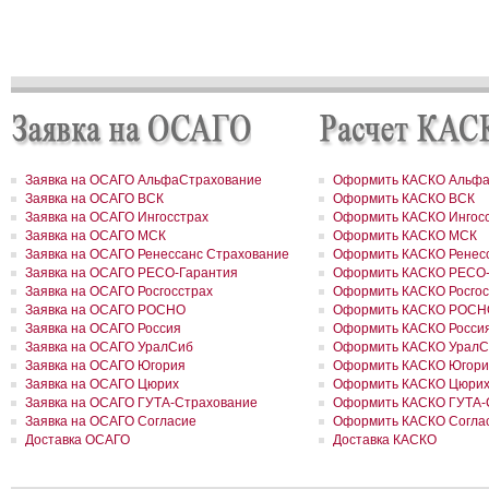
РОСГОССТРАХ застраховал ответственность ООО «Атомэкспо»
РОСГОССТРАХ в Костроме застраховал квартиру на сумму около
рублей
РОСГОССТРАХ в Пермском крае застраховал дом и квартиру на
сумму 31,9 млн рублей
РОСГОССТРАХ в Северной Осетии застраховал здание ОАО «Ар
на сумму свыше 67 млн рублей
РОСГОССТРАХ в Москве и Московской области застраховал 2 до
сумму 41,5 млн рублей
РОСГОССТРАХ в новом учебном году продолжает образователь
программу «Вектор взлета»
Заявка на ОСАГО АльфаСтрахование
Оформить КАСКО Альфа
РОСГОССТРАХ в Удмуртии застраховал сельхозпроизводителей 
Заявка на ОСАГО ВСК
Оформить КАСКО ВСК
около 200 млн рублей
Заявка на ОСАГО Ингосстрах
Оформить КАСКО Ингос
РОСГОССТРАХ в Воронежской области застраховал самолеты
авиакомпании «Полет» на 8,8 млн долларов
Заявка на ОСАГО МСК
Оформить КАСКО МСК
РОСГОССТРАХ в Ленинградской области принял более 200 заявл
Заявка на ОСАГО Ренессанс Страхование
Оформить КАСКО Ренесс
возмещение ущерба, причиненного июльским ураганом
Заявка на ОСАГО РЕСО-Гарантия
Оформить КАСКО РЕСО-
РОСГОССТРАХ в Свердловской области застраховал дом на сум
Заявка на ОСАГО Росгосстрах
Оформить КАСКО Росгос
41 млн рублей
Заявка на ОСАГО РОСНО
Оформить КАСКО РОСН
РОСГОССТРАХ застрахует по ОСАГО автотранспорт МВД Удмурт
Заявка на ОСАГО Россия
Оформить КАСКО Росси
Республики
Заявка на ОСАГО УралСиб
Оформить КАСКО УралС
РОСГОССТРАХ в Москве и Московской области застраховал 2 до
Заявка на ОСАГО Югория
Оформить КАСКО Югори
сумму 26,2 млн рублей
РОСГОССТРАХ урегулировал более трех четвертей убытков,
Заявка на ОСАГО Цюрих
Оформить КАСКО Цюри
причиненных природными пожарами
Заявка на ОСАГО ГУТА-Страхование
Оформить КАСКО ГУТА-
РОСГОССТРАХ урегулировал более трех четвертей убытков,
Заявка на ОСАГО Согласие
Оформить КАСКО Согла
причиненных природными пожарами
Доставка ОСАГО
Доставка КАСКО
РОСГОССТРАХ выплатил более 3 млн рублей за поврежденное с
оборудование
РОСГОССТРАХ в Чувашии застраховал ТРЦ «Каскад» на сумму 1