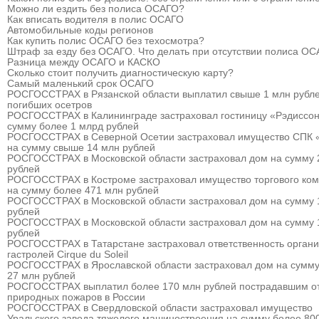
Можно ли ездить без полиса ОСАГО?
Как вписать водителя в полис ОСАГО
Автомобильные коды регионов
Как купить полис ОСАГО без техосмотра?
Штраф за езду без ОСАГО. Что делать при отсутствии полиса О
Разница между ОСАГО и КАСКО
Сколько стоит получить диагностическую карту?
Самый маленький срок ОСАГО
РОСГОССТРАХ в Рязанской области выплатил свыше 1 млн рубле
погибших осетров
РОСГОССТРАХ в Калининграде застраховал гостиницу «Рэдиссон
сумму более 1 млрд рублей
РОСГОССТРАХ в Северной Осетии застраховал имущество СПК 
на сумму свыше 14 млн рублей
РОСГОССТРАХ в Московской области застраховал дом на сумму 
рублей
РОСГОССТРАХ в Костроме застраховал имущество торгового ком
на сумму более 471 млн рублей
РОСГОССТРАХ в Московской области застраховал дом на сумму 
рублей
РОСГОССТРАХ в Московской области застраховал дом на сумму 
рублей
РОСГОССТРАХ в Татарстане застраховал ответственность органи
гастролей Cirque du Soleil
РОСГОССТРАХ в Ярославской области застраховал дом на сумму
27 млн рублей
РОСГОССТРАХ выплатил более 170 млн рублей пострадавшим о
природных пожаров в России
РОСГОССТРАХ в Свердловской области застраховал имущество
Уральского завода тяжелого машиностроения на сумму более 80