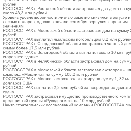
рублей
РОСГОССТРАХ в Ростовской области застраховал два дома на с
около 48,3 млн рублей
Уровень удовлетворенности жизнью заметно снизился в августе 
лесных пожаров, однако в начале сентября вернулся к прежним
значениям
РОСГОССТРАХ в Московской области застраховал дом на сумму 
рублей
РОСГОССТРАХ выплатил ямальским погорельцам 8,2 млн рубле
РОСГОССТРАХ в Свердловской области застраховал частный дом
сумму более 17,5 млн рублей
РОСГОССТРАХ в Вологодской области выплатил около 10 млн ру
сгоревшее здание
РОСГОССТРАХ в Челябинской области застраховал дом на сумму
рублей
РОСГОССТРАХ в Московской области застраховал скотопромыш
комплекс «Машкино» на сумму 105,2 млн рублей
РОСГОССТРАХ в Москве застраховал квартиру на сумму 1, 32 мл
долларов США
РОСГОССТРАХ выплатил 2,3 млн рублей за повреждение двигат
судна
РОСГОССТРАХ застраховал имущество производственного компл
предприятий группы «Руссдрагмет» на 10 млрд рублей
Центр стратегических исследований компании РОСГОССТРАХ пр
прогноз развития страхового рынка России на 2010 – 2013 гг.
РОСГОССТРАХ выплатил 3,8 млн рублей за севшее на мель судн
РОСГОССТРАХ в Мурманске застраховал дом на сумму 32 млн р
РОСГОССТРАХ в Москве и Московской области застраховал торго
гостиничный комплекс «Евродом» на сумму 15,5 млн рублей