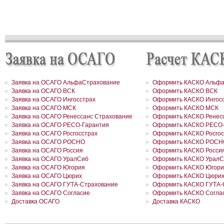
РОСГОССТРАХ урегулировал более 90% убытков, причиненных
природными пожарам
РОСГОССТРАХ в Пермском крае застраховал дом на сумму 13,5
рублей
РОСГОССТРАХ застраховал ответственность ООО «Атомэкспо»
РОСГОССТРАХ в Костроме застраховал квартиру на сумму около
рублей
РОСГОССТРАХ в Пермском крае застраховал дом и квартиру на
сумму 31,9 млн рублей
РОСГОССТРАХ в Северной Осетии застраховал здание ОАО «Ар
на сумму свыше 67 млн рублей
Заявка на ОСАГО АльфаСтрахование
Оформить КАСКО Альфа
РОСГОССТРАХ в Москве и Московской области застраховал 2 до
сумму 41,5 млн рублей
Заявка на ОСАГО ВСК
Оформить КАСКО ВСК
РОСГОССТРАХ в новом учебном году продолжает образователь
Заявка на ОСАГО Ингосстрах
Оформить КАСКО Ингос
программу «Вектор взлета»
Заявка на ОСАГО МСК
Оформить КАСКО МСК
РОСГОССТРАХ в Удмуртии застраховал сельхозпроизводителей 
Заявка на ОСАГО Ренессанс Страхование
Оформить КАСКО Ренесс
около 200 млн рублей
Заявка на ОСАГО РЕСО-Гарантия
Оформить КАСКО РЕСО-
РОСГОССТРАХ в Воронежской области застраховал самолеты
Заявка на ОСАГО Росгосстрах
Оформить КАСКО Росгос
авиакомпании «Полет» на 8,8 млн долларов
Заявка на ОСАГО РОСНО
Оформить КАСКО РОСН
РОСГОССТРАХ в Ленинградской области принял более 200 заявл
возмещение ущерба, причиненного июльским ураганом
Заявка на ОСАГО Россия
Оформить КАСКО Росси
РОСГОССТРАХ в Свердловской области застраховал дом на сум
Заявка на ОСАГО УралСиб
Оформить КАСКО УралС
41 млн рублей
Заявка на ОСАГО Югория
Оформить КАСКО Югори
РОСГОССТРАХ застрахует по ОСАГО автотранспорт МВД Удмурт
Заявка на ОСАГО Цюрих
Оформить КАСКО Цюри
Республики
Заявка на ОСАГО ГУТА-Страхование
Оформить КАСКО ГУТА-
РОСГОССТРАХ в Москве и Московской области застраховал 2 до
Заявка на ОСАГО Согласие
Оформить КАСКО Согла
сумму 26,2 млн рублей
Доставка ОСАГО
Доставка КАСКО
РОСГОССТРАХ урегулировал более трех четвертей убытков,
причиненных природными пожарами
РОСГОССТРАХ урегулировал более трех четвертей убытков,