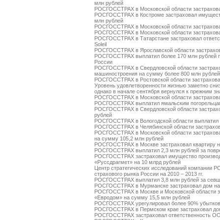
млн рублей
РОСГОССТРАХ в Московской области застрахова
РОСГОССТРАХ в Костроме застраховал имуществ
млн рублей
РОСГОССТРАХ в Московской области застрахова
РОСГОССТРАХ в Московской области застрахова
РОСГОССТРАХ в Татарстане застраховал ответств
Soleil
РОСГОССТРАХ в Ярославской области застрахов
РОСГОССТРАХ выплатил более 170 млн рублей п
России
РОСГОССТРАХ в Свердловской области застрахо
машиностроения на сумму более 800 млн рублей
РОСГОССТРАХ в Ростовской области застраховал
Уровень удовлетворенности жизнью заметно сниз
однако в начале сентября вернулся к прежним з
РОСГОССТРАХ в Московской области застрахова
РОСГОССТРАХ выплатил ямальским погорельцам
РОСГОССТРАХ в Свердловской области застрахо
рублей
РОСГОССТРАХ в Вологодской области выплатил о
РОСГОССТРАХ в Челябинской области застрахов
РОСГОССТРАХ в Московской области застрахов
на сумму 105,2 млн рублей
РОСГОССТРАХ в Москве застраховал квартиру н
РОСГОССТРАХ выплатил 2,3 млн рублей за повре
РОСГОССТРАХ застраховал имущество производс
«Руссдрагмет» на 10 млрд рублей
Центр стратегических исследований компании Р
страхового рынка России на 2010 – 2013 гг.
РОСГОССТРАХ выплатил 3,8 млн рублей за севш
РОСГОССТРАХ в Мурманске застраховал дом на
РОСГОССТРАХ в Москве и Московской области за
«Евродом» на сумму 15,5 млн рублей
РОСГОССТРАХ урегулировал более 90% убытков
РОСГОССТРАХ в Пермском крае застраховал дом
РОСГОССТРАХ застраховал ответственность О