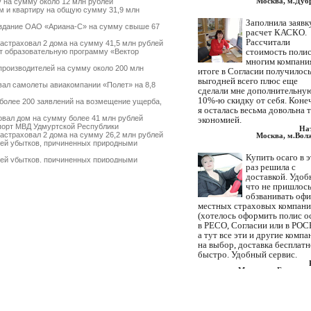
Москва, м.Дуб
 на сумму около 12 млн рублей
 и квартиру на общую сумму 31,9 млн
Заполнила заявк
здание ОАО «Ариана-С» на сумму свыше 67
расчет КАСКО.
Рассчитали
страховал 2 дома на сумму 41,5 млн рублей
стоимость полис
 образовательную программу «Вектор
многим компани
роизводителей на сумму около 200 млн
итоге в Согласии получилос
выгодней всего плюс еще
ал самолеты авиакомпании «Полет» на 8,8
сделали мне дополнительну
10%-ю скидку от себя. Коне
более 200 заявлений на возмещение ущерба,
я осталась весьма довольна 
вал дом на сумму более 41 млн рублей
экономией.
орт МВД Удмуртской Республики
На
страховал 2 дома на сумму 26,2 млн рублей
Москва, м.Вол
ей убытков, причиненных природными
Купить осаго в 
ей убытков, причиненных природными
раз решила с
доставкой. Удоб
поврежденное судовое оборудование
ад» на сумму 1,38 млрд рублей
что не пришлос
т страхователей по ущербу, причиненному
обзванивать оф
местных страховых компан
омпанией FinAssist
(хотелось оформить полис о
 земельный участок на сумму 34 млн рублей
в РЕСО, Согласии или в РОС
овал дом на сумму 15 млн рублей
а тут все эти и другие компа
еще около 20 млн рублей пострадавшим от
на выбор, доставка бесплатн
типинский нефтеперерабатывающий завод»
быстро. Удобный сервис.
м лечением пострадавших в аварии на
Москва, м.Братисла
от массовых пожаров не останавливаются
Нашли ваши контакты через
интернет. Искали где с доста
лей пострадавшим от массовых пожаров
от массовых пожаров приближаются к 100