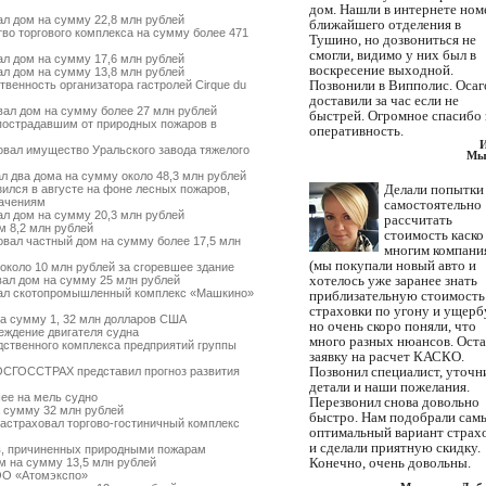
дом. Нашли в интернете ном
л дом на сумму 22,8 млн рублей
ближайшего отделения в
о торгового комплекса на сумму более 471
Тушино, но дозвониться не
смогли, видимо у них был в
л дом на сумму 17,6 млн рублей
воскресение выходной.
л дом на сумму 13,8 млн рублей
Позвонили в Випполис. Осаг
енность организатора гастролей Cirque du
доставили за час если не
ал дом на сумму более 27 млн рублей
быстрей. Огромное спасибо 
острадавшим от природных пожаров в
оперативность.
вал имущество Уральского завода тяжелого
Мы
 два дома на сумму около 48,3 млн рублей
Делали попытки
ился в августе на фоне лесных пожаров,
начениям
самостоятельно
л дом на сумму 20,3 млн рублей
рассчитать
 8,2 млн рублей
стоимость каско
вал частный дом на сумму более 17,5 млн
многим компани
(мы покупали новый авто и
коло 10 млн рублей за сгоревшее здание
хотелось уже заранее знать
ал дом на сумму 25 млн рублей
ал скотопромышленный комплекс «Машкино»
приблизательную стоимость
страховки по угону и ущербу
а сумму 1, 32 млн долларов США
но очень скоро поняли, что
ждение двигателя судна
много разных нюансов. Ост
твенного комплекса предприятий группы
заявку на расчет КАСКО.
Позвонил специалист, уточн
ОСГОССТРАХ представил прогноз развития
детали и наши пожелания.
ее на мель судно
Перезвонил снова довольно
 сумму 32 млн рублей
быстро. Нам подобрали сам
страховал торгово-гостиничный комплекс
оптимальный вариант страх
и сделали приятную скидку.
, причиненных природными пожарам
Конечно, очень довольны.
 на сумму 13,5 млн рублей
ОО «Атомэкспо»