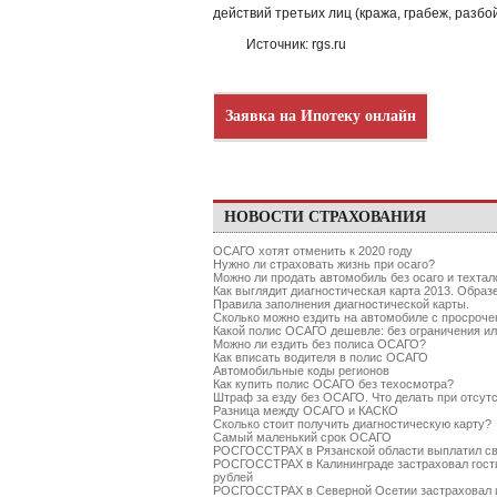
действий третьих лиц (кража, грабеж, разбой
Источник: rgs.ru
Заявка на Ипотеку онлайн
НОВОСТИ СТРАХОВАНИЯ
ОСАГО хотят отменить к 2020 году
Нужно ли страховать жизнь при осаго?
Можно ли продать автомобиль без осаго и техтал
Как выглядит диагностическая карта 2013. Образ
Правила заполнения диагностической карты.
Сколько можно ездить на автомобиле с просро
Какой полис ОСАГО дешевле: без ограничения ил
Можно ли ездить без полиса ОСАГО?
Как вписать водителя в полис ОСАГО
Автомобильные коды регионов
Как купить полис ОСАГО без техосмотра?
Штраф за езду без ОСАГО. Что делать при отсу
Разница между ОСАГО и КАСКО
Сколько стоит получить диагностическую карту?
Самый маленький срок ОСАГО
РОСГОССТРАХ в Рязанской области выплатил св
РОСГОССТРАХ в Калининграде застраховал гости
рублей
РОСГОССТРАХ в Северной Осетии застраховал 