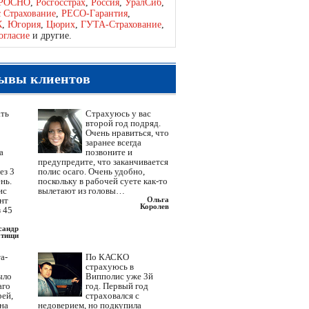
РОСНО
,
Росгосстрах
,
Россия
,
УралСиб
,
с Страхование
,
РЕСО-Гарантия
,
К
,
Югория
,
Цюрих
,
ГУТА-Страхование
,
огласие
и другие.
ывы клиентов
ать
Страхуюсь у вас
второй год подряд.
Очень нравиться, что
заранее всегда
а
позвоните и
предупредите, что заканчивается
ез 3
полис осаго. Очень удобно,
нь.
поскольку в рабочей суете как-то
ис
вылетают из головы…
ент
Ольга
Королев
 45
сандр
тищи
а-
По КАСКО
страхуюсь в
ыло
Випполис уже 3й
аго
год. Первый год
рей,
страховался с
 на
недоверием, но подкупила