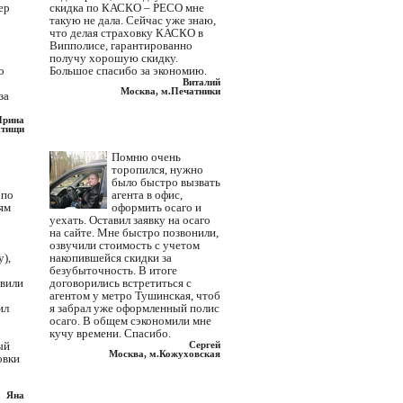
ер
скидка по КАСКО – РЕСО мне
такую не дала. Сейчас уже знаю,
что делая страховку КАСКО в
Випполисе, гарантированно
получу хорошую скидку.
о
Большое спасибо за экономию.
Виталий
Москва, м.Печатники
за
Ирина
тищи
Помню очень
торопился, нужно
было быстро вызвать
 по
агента в офис,
ям
оформить осаго и
уехать. Оставил заявку на осаго
на сайте. Мне быстро позвонили,
озвучили стоимость с учетом
),
накопившейся скидки за
безубыточность. В итоге
авили
договорились встретиться с
агентом у метро Тушинская, чтоб
ил
я забрал уже оформленный полис
осаго. В общем сэкономили мне
кучу времени. Спасибо.
ый
Сергей
Москва, м.Кожуховская
овки
Яна