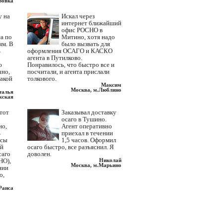
ровка
у на
Искал через
интернет ближайший
офис РОСНО в
а по
Митино, хотя надо
ям. В
было вызвать для
ь
оформления ОСАГО и КАСКО
агента в Путилково.
ю
Понравилось, что быстро все и
чно,
посчитали, и агента прислали
такой
толкового.
Максим
Москва, м.Люблино
талья
жская
этот
Заказывал доставку
осаго в Тушино.
но,
Агент оперативно
ь
приехал в течении
исы
1,5 часов. Оформил
ий
осаго быстро, все разъяснил. Я
саго
доволен.
НО),
Николай
Москва, м.Марьино
нии
о,
Раиса
вская
Много раз приходилось
вкой
отстаивать многочасовую