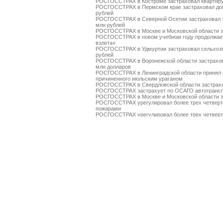
РОСГОССТРАХ в Костроме застраховал квартиру
РОСГОССТРАХ в Пермском крае застраховал дом
рублей
РОСГОССТРАХ в Северной Осетии застраховал 
млн рублей
РОСГОССТРАХ в Москве и Московской области за
РОСГОССТРАХ в новом учебном году продолжает
взлета»
РОСГОССТРАХ в Удмуртии застраховал сельхозп
рублей
РОСГОССТРАХ в Воронежской области застрахов
млн долларов
РОСГОССТРАХ в Ленинградской области принял 
причиненного июльским ураганом
РОСГОССТРАХ в Свердловской области застрахо
РОСГОССТРАХ застрахует по ОСАГО автотрансп
РОСГОССТРАХ в Москве и Московской области за
РОСГОССТРАХ урегулировал более трех четверт
пожарами
РОСГОССТРАХ урегулировал более трех четверт
пожарами
РОСГОССТРАХ выплатил более 3 млн рублей за 
РОСГОССТРАХ в Чувашии застраховал ТРЦ «Каск
РОСГОССТРАХ в Чувашии принимает заявления о
ураганным ветром
РОСГОССТРАХ подписал партнерский договор с к
РОСГОССТРАХ в Красноярском крае застраховал
РОСГОССТРАХ во Владимирской области застрах
За минувшие выходные РОСГОССТРАХ выплатил 
массовых пожаров
РОСГОССТРАХ застраховал имущество ЗАО «Ан
на сумму около 8,4 млрд рублей
РОСГОССТРАХ обеспечивает санаторно-курортны
Саяно-Шушенской ГЭС
Выплаты компании РОСГОССТРАХ пострадавшим 
ни на минуту
РОСГОССТРАХ выплатил уже более 100 млн руб
Выплаты компании РОСГОССТРАХ пострадавшим 