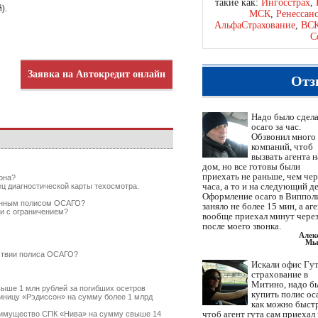
такие как:
Ингосстрах
,
).
МСК
,
Ренессан
АльфаСтрахование
,
ВС
С
Заявка на Автокредит онлайн
Отз
Надо было сдел
осаго за час.
Обзвонил много
компаний, чтоб
вызвать агента н
дом, но все готовы были
приехать не раньше, чем чер
она?
часа, а то и на следующий де
ец диагностической карты техосмотра.
Оформление осаго в Виппол
ченным полисом ОСАГО?
заняло не более 15 мин, а аг
и с ограничением?
вообще приехал минут через
после моего звонка.
Алек
Мы
тствии полиса ОСАГО?
Искали офис Гут
страхование в
Митино, надо б
ыше 1 млн рублей за погибших осетров
купить полис ос
ницу «Рэдиссон» на сумму более 1 млрд
как можно быст
чтоб агент гута сам приехал
имущество СПК «Нива» на сумму свыше 14