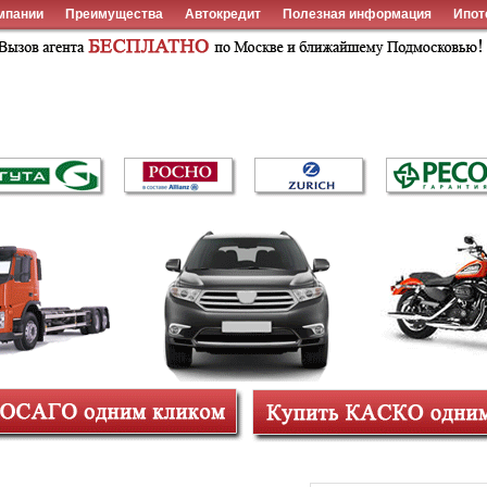
мпании
Преимущества
Автокредит
Полезная информация
Ипот