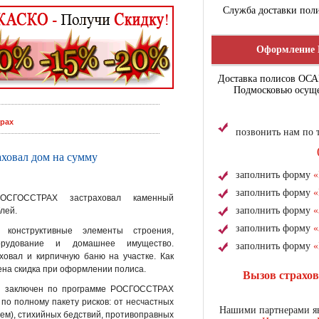
Служба доставки поли
Оформление 
Доставка полисов ОС
Подмосковью осуще
трах
позвонить нам по
ховал дом на сумму
заполнить форму
«
заполнить форму
«
ОСГОССТРАХ застраховал каменный
заполнить форму
«
лей.
заполнить форму
«
 конструктивные элементы строения,
орудование и домашнее имущество.
заполнить форму
«
ховал и кирпичную баню на участке. Как
ена скидка при оформлении полиса.
Вызов страхо
ия заключен по программе РОСГОССТРАХ
по полному пакету рисков: от несчастных
Нашими партнерами яв
тем), стихийных бедствий, противоправных