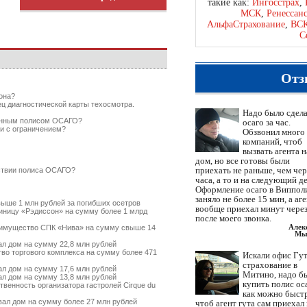
такие как:
Ингосстрах
,
МСК
,
Ренессан
АльфаСтрахование
,
ВС
С
Отз
она?
ец диагностической карты техосмотра.
Надо было сдел
ченным полисом ОСАГО?
осаго за час.
и с ограничением?
Обзвонил много
компаний, чтоб
вызвать агента н
дом, но все готовы были
приехать не раньше, чем чер
тствии полиса ОСАГО?
часа, а то и на следующий де
Оформление осаго в Виппол
заняло не более 15 мин, а аг
ыше 1 млн рублей за погибших осетров
вообще приехал минут через
ницу «Рэдиссон» на сумму более 1 млрд
после моего звонка.
Алек
имущество СПК «Нива» на сумму свыше 14
Мы
л дом на сумму 22,8 млн рублей
о торгового комплекса на сумму более 471
Искали офис Гут
страхование в
л дом на сумму 17,6 млн рублей
Митино, надо б
л дом на сумму 13,8 млн рублей
купить полис ос
енность организатора гастролей Cirque du
как можно быст
ал дом на сумму более 27 млн рублей
чтоб агент гута сам приехал