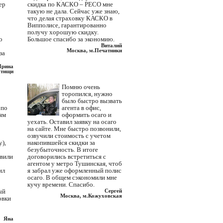
ер
скидка по КАСКО – РЕСО мне
такую не дала. Сейчас уже знаю,
что делая страховку КАСКО в
Випполисе, гарантированно
получу хорошую скидку.
о
Большое спасибо за экономию.
Виталий
Москва, м.Печатники
за
Ирина
тищи
Помню очень
торопился, нужно
было быстро вызвать
 по
агента в офис,
ям
оформить осаго и
уехать. Оставил заявку на осаго
на сайте. Мне быстро позвонили,
озвучили стоимость с учетом
),
накопившейся скидки за
безубыточность. В итоге
авили
договорились встретиться с
агентом у метро Тушинская, чтоб
ил
я забрал уже оформленный полис
осаго. В общем сэкономили мне
кучу времени. Спасибо.
ый
Сергей
Москва, м.Кожуховская
овки
Яна