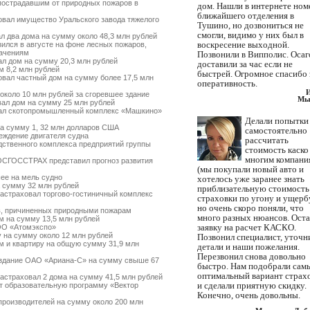
острадавшим от природных пожаров в
дом. Нашли в интернете ном
ближайшего отделения в
вал имущество Уральского завода тяжелого
Тушино, но дозвониться не
смогли, видимо у них был в
 два дома на сумму около 48,3 млн рублей
воскресение выходной.
ился в августе на фоне лесных пожаров,
начениям
Позвонили в Випполис. Осаг
л дом на сумму 20,3 млн рублей
доставили за час если не
 8,2 млн рублей
быстрей. Огромное спасибо 
вал частный дом на сумму более 17,5 млн
оперативность.
коло 10 млн рублей за сгоревшее здание
Мы
ал дом на сумму 25 млн рублей
ал скотопромышленный комплекс «Машкино»
Делали попытки
а сумму 1, 32 млн долларов США
самостоятельно
ждение двигателя судна
рассчитать
твенного комплекса предприятий группы
стоимость каско
многим компани
ОСГОССТРАХ представил прогноз развития
(мы покупали новый авто и
ее на мель судно
хотелось уже заранее знать
 сумму 32 млн рублей
приблизательную стоимость
страховал торгово-гостиничный комплекс
страховки по угону и ущербу
но очень скоро поняли, что
, причиненных природными пожарам
много разных нюансов. Ост
 на сумму 13,5 млн рублей
заявку на расчет КАСКО.
ОО «Атомэкспо»
 на сумму около 12 млн рублей
Позвонил специалист, уточн
 и квартиру на общую сумму 31,9 млн
детали и наши пожелания.
Перезвонил снова довольно
здание ОАО «Ариана-С» на сумму свыше 67
быстро. Нам подобрали сам
оптимальный вариант страх
страховал 2 дома на сумму 41,5 млн рублей
и сделали приятную скидку.
 образовательную программу «Вектор
Конечно, очень довольны.
роизводителей на сумму около 200 млн