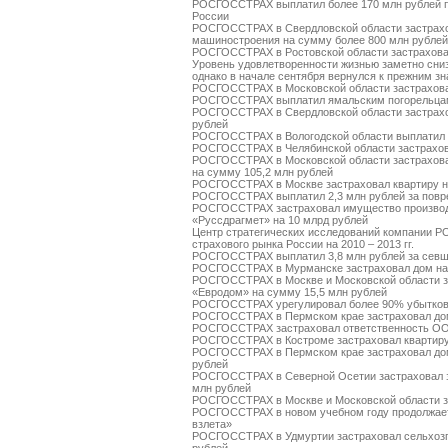
РОСГОССТРАХ выплатил более 170 млн рублей п
России
РОСГОССТРАХ в Свердловской области застрахо
машиностроения на сумму более 800 млн рублей
РОСГОССТРАХ в Ростовской области застраховал
Уровень удовлетворенности жизнью заметно сниз
однако в начале сентября вернулся к прежним з
РОСГОССТРАХ в Московской области застрахова
РОСГОССТРАХ выплатил ямальским погорельцам
РОСГОССТРАХ в Свердловской области застрахо
рублей
РОСГОССТРАХ в Вологодской области выплатил о
РОСГОССТРАХ в Челябинской области застрахов
РОСГОССТРАХ в Московской области застрахов
на сумму 105,2 млн рублей
РОСГОССТРАХ в Москве застраховал квартиру н
РОСГОССТРАХ выплатил 2,3 млн рублей за повре
РОСГОССТРАХ застраховал имущество производс
«Руссдрагмет» на 10 млрд рублей
Центр стратегических исследований компании Р
страхового рынка России на 2010 – 2013 гг.
РОСГОССТРАХ выплатил 3,8 млн рублей за севш
РОСГОССТРАХ в Мурманске застраховал дом на
РОСГОССТРАХ в Москве и Московской области за
«Евродом» на сумму 15,5 млн рублей
РОСГОССТРАХ урегулировал более 90% убытков
РОСГОССТРАХ в Пермском крае застраховал дом
РОСГОССТРАХ застраховал ответственность О
РОСГОССТРАХ в Костроме застраховал квартиру
РОСГОССТРАХ в Пермском крае застраховал дом
рублей
РОСГОССТРАХ в Северной Осетии застраховал 
млн рублей
РОСГОССТРАХ в Москве и Московской области за
РОСГОССТРАХ в новом учебном году продолжает
взлета»
РОСГОССТРАХ в Удмуртии застраховал сельхозп