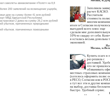
Москва, м.Дуб
ал самолеты авиакомпании «Полет» на 8,8
Заполнила заявк
более 200 заявлений на возмещение ущерба,
расчет КАСКО.
Рассчитали
вал дом на сумму более 41 млн рублей
орт МВД Удмуртской Республики
стоимость полис
страховал 2 дома на сумму 26,2 млн рублей
многим компани
ей убытков, причиненных природными
итоге в Согласии получилос
выгодней всего плюс еще
ей убытков, причиненных природными
сделали мне дополнительну
10%-ю скидку от себя. Коне
поврежденное судовое оборудование
ад» на сумму 1,38 млрд рублей
я осталась весьма довольна 
т страхователей по ущербу, причиненному
экономией.
На
омпанией FinAssist
Москва, м.Вол
 земельный участок на сумму 34 млн рублей
овал дом на сумму 15 млн рублей
Купить осаго в 
еще около 20 млн рублей пострадавшим от
раз решила с
типинский нефтеперерабатывающий завод»
доставкой. Удоб
что не пришлос
м лечением пострадавших в аварии на
обзванивать оф
местных страховых компан
от массовых пожаров не останавливаются
(хотелось оформить полис о
в РЕСО, Согласии или в РОС
лей пострадавшим от массовых пожаров
от массовых пожаров приближаются к 100
а тут все эти и другие компа
на выбор, доставка бесплатн
орт ОАО «ВолгаТелеком»
быстро. Удобный сервис.
ный рогатый скот на сумму 10,5 млн рублей
м от массовых пожаров в Воронежской и
Москва, м.Братисла
от массовых пожаров достигли 86 млн
Нашли ваши контакты через
радавшим от урагана в Нижегородской
интернет. Искали где с доста