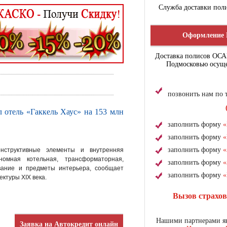
Служба доставки поли
Оформление 
Доставка полисов ОС
Подмосковью осуще
позвонить нам по
л отель «Гаккель Хаус» на 153 млн
заполнить форму
«
заполнить форму
«
заполнить форму
«
нструктивные элементы и внутренняя
омная котельная, трансформаторная,
заполнить форму
«
ование и предметы интерьера, сообщает
заполнить форму
«
ектуры XIX века.
Вызов страхо
Нашими партнерами яв
Заявка на Автокредит онлайн