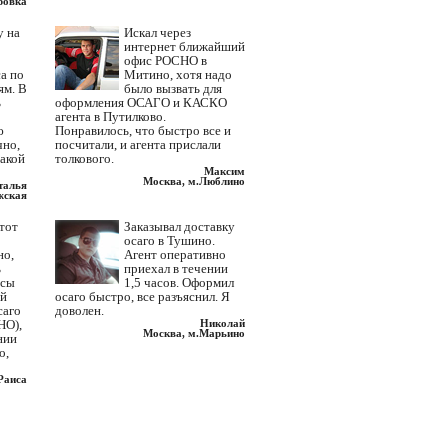
ровка
у на
Искал через
интернет ближайший
офис РОСНО в
а по
Митино, хотя надо
ям. В
было вызвать для
ь
оформления ОСАГО и КАСКО
агента в Путилково.
ю
Понравилось, что быстро все и
чно,
посчитали, и агента прислали
такой
толкового.
Максим
Москва, м.Люблино
талья
жская
этот
Заказывал доставку
осаго в Тушино.
но,
Агент оперативно
ь
приехал в течении
исы
1,5 часов. Оформил
ий
осаго быстро, все разъяснил. Я
саго
доволен.
НО),
Николай
Москва, м.Марьино
нии
о,
Раиса
вская
Много раз приходилось
вкой
отстаивать многочасовую