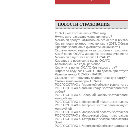
НОВОСТИ СТРАХОВАНИЯ
ОСАГО хотят отменить к 2020 году
Нужно ли страховать жизнь при осаго?
Можно ли продать автомобиль без осаго и техтал
Как выглядит диагностическая карта 2013. Образ
Правила заполнения диагностической карты.
Сколько можно ездить на автомобиле с просро
Какой полис ОСАГО дешевле: без ограничения ил
Можно ли ездить без полиса ОСАГО?
Как вписать водителя в полис ОСАГО
Автомобильные коды регионов
Как купить полис ОСАГО без техосмотра?
Штраф за езду без ОСАГО. Что делать при отсу
Разница между ОСАГО и КАСКО
Сколько стоит получить диагностическую карту?
Самый маленький срок ОСАГО
РОСГОССТРАХ в Рязанской области выплатил св
РОСГОССТРАХ в Калининграде застраховал гости
рублей
РОСГОССТРАХ в Северной Осетии застраховал 
млн рублей
РОСГОССТРАХ в Московской области застрахова
РОСГОССТРАХ в Костроме застраховал имуществ
млн рублей
РОСГОССТРАХ в Московской области застрахова
РОСГОССТРАХ в Московской области застрахова
РОСГОССТРАХ в Татарстане застраховал ответств
Soleil
РОСГОССТРАХ в Ярославской области застрахов