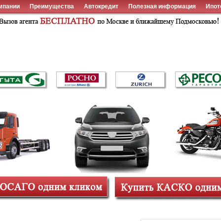
мпании
Преимущества
Автокредит
Полезная информация
Ипот