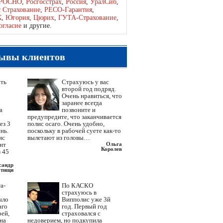
РОСНО
,
Росгосстрах
,
Россия
,
УралСиб
,
с Страхование
,
РЕСО-Гарантия
,
К
,
Югория
,
Цюрих
,
ГУТА-Страхование
,
огласие
и другие.
ывы клиентов
ать
Страхуюсь у вас
второй год подряд.
Очень нравиться, что
заранее всегда
а
позвоните и
предупредите, что заканчивается
ез 3
полис осаго. Очень удобно,
нь.
поскольку в рабочей суете как-то
ис
вылетают из головы…
ент
Ольга
Королев
 45
сандр
тищи
а-
По КАСКО
страхуюсь в
ыло
Випполис уже 3й
аго
год. Первый год
рей,
страховался с
 на
недоверием, но подкупила