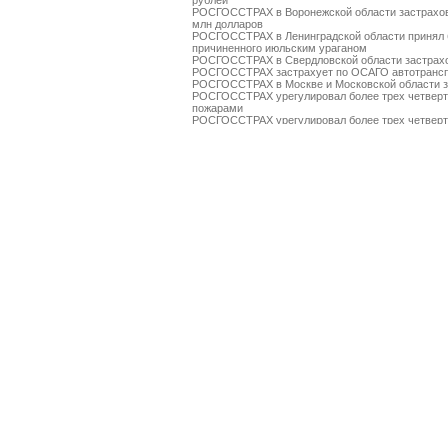
рублей
РОСГОССТРАХ в Воронежской области застрахов
млн долларов
РОСГОССТРАХ в Ленинградской области принял 
причиненного июльским ураганом
РОСГОССТРАХ в Свердловской области застрахо
РОСГОССТРАХ застрахует по ОСАГО автотрансп
РОСГОССТРАХ в Москве и Московской области за
РОСГОССТРАХ урегулировал более трех четверт
пожарами
РОСГОССТРАХ урегулировал более трех четверт
пожарами
РОСГОССТРАХ выплатил более 3 млн рублей за 
РОСГОССТРАХ в Чувашии застраховал ТРЦ «Каск
РОСГОССТРАХ в Чувашии принимает заявления о
ураганным ветром
РОСГОССТРАХ подписал партнерский договор с к
РОСГОССТРАХ в Красноярском крае застраховал
РОСГОССТРАХ во Владимирской области застрах
За минувшие выходные РОСГОССТРАХ выплатил 
массовых пожаров
РОСГОССТРАХ застраховал имущество ЗАО «Ан
на сумму около 8,4 млрд рублей
РОСГОССТРАХ обеспечивает санаторно-курортны
Саяно-Шушенской ГЭС
Выплаты компании РОСГОССТРАХ пострадавшим 
ни на минуту
РОСГОССТРАХ выплатил уже более 100 млн руб
Выплаты компании РОСГОССТРАХ пострадавшим 
млн рублей
РОСГОССТРАХ застрахует по ОСАГО автотрансп
РОСГОССТРАХ в Пермском крае застраховал круп
РОСГОССТРАХ продолжает выплаты пострадавши
Рязанской областях
Выплаты компании РОСГОССТРАХ пострадавшим 
рублей
РОСГОССТРАХ произвел более 1000 выплат пост
области