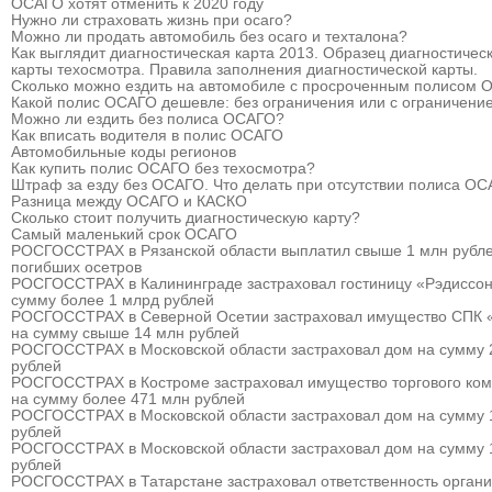
ОСАГО хотят отменить к 2020 году
Нужно ли страховать жизнь при осаго?
Можно ли продать автомобиль без осаго и техталона?
Как выглядит диагностическая карта 2013. Образец диагностичес
карты техосмотра. Правила заполнения диагностической карты.
Сколько можно ездить на автомобиле с просроченным полисом
Какой полис ОСАГО дешевле: без ограничения или с ограничени
Можно ли ездить без полиса ОСАГО?
Как вписать водителя в полис ОСАГО
Автомобильные коды регионов
Как купить полис ОСАГО без техосмотра?
Штраф за езду без ОСАГО. Что делать при отсутствии полиса О
Разница между ОСАГО и КАСКО
Сколько стоит получить диагностическую карту?
Самый маленький срок ОСАГО
РОСГОССТРАХ в Рязанской области выплатил свыше 1 млн рубле
погибших осетров
РОСГОССТРАХ в Калининграде застраховал гостиницу «Рэдиссон
сумму более 1 млрд рублей
РОСГОССТРАХ в Северной Осетии застраховал имущество СПК 
на сумму свыше 14 млн рублей
РОСГОССТРАХ в Московской области застраховал дом на сумму 
рублей
РОСГОССТРАХ в Костроме застраховал имущество торгового ком
на сумму более 471 млн рублей
РОСГОССТРАХ в Московской области застраховал дом на сумму 
рублей
РОСГОССТРАХ в Московской области застраховал дом на сумму 
рублей
РОСГОССТРАХ в Татарстане застраховал ответственность органи