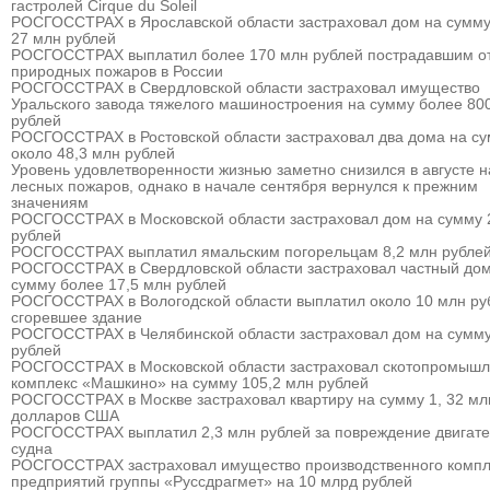
гастролей Cirque du Soleil
РОСГОССТРАХ в Ярославской области застраховал дом на сумму
27 млн рублей
РОСГОССТРАХ выплатил более 170 млн рублей пострадавшим о
природных пожаров в России
РОСГОССТРАХ в Свердловской области застраховал имущество
Уральского завода тяжелого машиностроения на сумму более 80
рублей
РОСГОССТРАХ в Ростовской области застраховал два дома на с
около 48,3 млн рублей
Уровень удовлетворенности жизнью заметно снизился в августе 
лесных пожаров, однако в начале сентября вернулся к прежним
значениям
РОСГОССТРАХ в Московской области застраховал дом на сумму 
рублей
РОСГОССТРАХ выплатил ямальским погорельцам 8,2 млн рубле
РОСГОССТРАХ в Свердловской области застраховал частный дом
сумму более 17,5 млн рублей
РОСГОССТРАХ в Вологодской области выплатил около 10 млн ру
сгоревшее здание
РОСГОССТРАХ в Челябинской области застраховал дом на сумму
рублей
РОСГОССТРАХ в Московской области застраховал скотопромыш
комплекс «Машкино» на сумму 105,2 млн рублей
РОСГОССТРАХ в Москве застраховал квартиру на сумму 1, 32 мл
долларов США
РОСГОССТРАХ выплатил 2,3 млн рублей за повреждение двигат
судна
РОСГОССТРАХ застраховал имущество производственного компл
предприятий группы «Руссдрагмет» на 10 млрд рублей