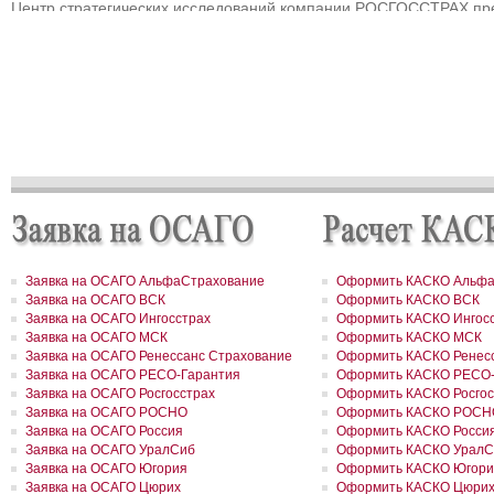
Центр стратегических исследований компании РОСГОССТРАХ пр
прогноз развития страхового рынка России на 2010 – 2013 гг.
РОСГОССТРАХ выплатил 3,8 млн рублей за севшее на мель судн
РОСГОССТРАХ в Мурманске застраховал дом на сумму 32 млн р
РОСГОССТРАХ в Москве и Московской области застраховал торго
гостиничный комплекс «Евродом» на сумму 15,5 млн рублей
РОСГОССТРАХ урегулировал более 90% убытков, причиненных
природными пожарам
РОСГОССТРАХ в Пермском крае застраховал дом на сумму 13,5
рублей
РОСГОССТРАХ застраховал ответственность ООО «Атомэкспо»
РОСГОССТРАХ в Костроме застраховал квартиру на сумму около
рублей
РОСГОССТРАХ в Пермском крае застраховал дом и квартиру на
сумму 31,9 млн рублей
РОСГОССТРАХ в Северной Осетии застраховал здание ОАО «Ар
на сумму свыше 67 млн рублей
Заявка на ОСАГО АльфаСтрахование
Оформить КАСКО Альфа
РОСГОССТРАХ в Москве и Московской области застраховал 2 до
Заявка на ОСАГО ВСК
Оформить КАСКО ВСК
сумму 41,5 млн рублей
Заявка на ОСАГО Ингосстрах
Оформить КАСКО Ингос
РОСГОССТРАХ в новом учебном году продолжает образователь
Заявка на ОСАГО МСК
Оформить КАСКО МСК
программу «Вектор взлета»
РОСГОССТРАХ в Удмуртии застраховал сельхозпроизводителей 
Заявка на ОСАГО Ренессанс Страхование
Оформить КАСКО Ренесс
около 200 млн рублей
Заявка на ОСАГО РЕСО-Гарантия
Оформить КАСКО РЕСО-
РОСГОССТРАХ в Воронежской области застраховал самолеты
Заявка на ОСАГО Росгосстрах
Оформить КАСКО Росгос
авиакомпании «Полет» на 8,8 млн долларов
Заявка на ОСАГО РОСНО
Оформить КАСКО РОСН
РОСГОССТРАХ в Ленинградской области принял более 200 заявл
Заявка на ОСАГО Россия
Оформить КАСКО Росси
возмещение ущерба, причиненного июльским ураганом
Заявка на ОСАГО УралСиб
Оформить КАСКО УралС
РОСГОССТРАХ в Свердловской области застраховал дом на сум
Заявка на ОСАГО Югория
Оформить КАСКО Югори
41 млн рублей
РОСГОССТРАХ застрахует по ОСАГО автотранспорт МВД Удмурт
Заявка на ОСАГО Цюрих
Оформить КАСКО Цюри