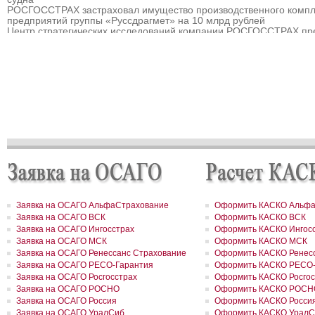
РОСГОССТРАХ застраховал имущество производственного компл
предприятий группы «Руссдрагмет» на 10 млрд рублей
Центр стратегических исследований компании РОСГОССТРАХ пр
прогноз развития страхового рынка России на 2010 – 2013 гг.
РОСГОССТРАХ выплатил 3,8 млн рублей за севшее на мель судн
РОСГОССТРАХ в Мурманске застраховал дом на сумму 32 млн р
РОСГОССТРАХ в Москве и Московской области застраховал торго
гостиничный комплекс «Евродом» на сумму 15,5 млн рублей
РОСГОССТРАХ урегулировал более 90% убытков, причиненных
природными пожарам
РОСГОССТРАХ в Пермском крае застраховал дом на сумму 13,5
рублей
РОСГОССТРАХ застраховал ответственность ООО «Атомэкспо»
РОСГОССТРАХ в Костроме застраховал квартиру на сумму около
рублей
РОСГОССТРАХ в Пермском крае застраховал дом и квартиру на
сумму 31,9 млн рублей
РОСГОССТРАХ в Северной Осетии застраховал здание ОАО «Ар
на сумму свыше 67 млн рублей
Заявка на ОСАГО АльфаСтрахование
Оформить КАСКО Альфа
РОСГОССТРАХ в Москве и Московской области застраховал 2 до
Заявка на ОСАГО ВСК
Оформить КАСКО ВСК
сумму 41,5 млн рублей
Заявка на ОСАГО Ингосстрах
Оформить КАСКО Ингос
РОСГОССТРАХ в новом учебном году продолжает образователь
Заявка на ОСАГО МСК
Оформить КАСКО МСК
программу «Вектор взлета»
РОСГОССТРАХ в Удмуртии застраховал сельхозпроизводителей 
Заявка на ОСАГО Ренессанс Страхование
Оформить КАСКО Ренесс
около 200 млн рублей
Заявка на ОСАГО РЕСО-Гарантия
Оформить КАСКО РЕСО-
РОСГОССТРАХ в Воронежской области застраховал самолеты
Заявка на ОСАГО Росгосстрах
Оформить КАСКО Росгос
авиакомпании «Полет» на 8,8 млн долларов
Заявка на ОСАГО РОСНО
Оформить КАСКО РОСН
РОСГОССТРАХ в Ленинградской области принял более 200 заявл
Заявка на ОСАГО Россия
Оформить КАСКО Росси
возмещение ущерба, причиненного июльским ураганом
Заявка на ОСАГО УралСиб
Оформить КАСКО УралС