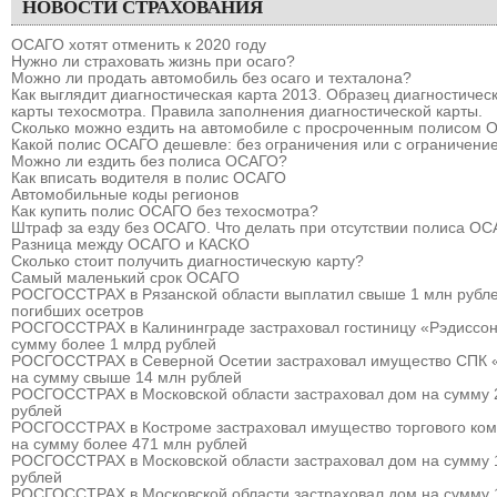
НОВОСТИ СТРАХОВАНИЯ
ОСАГО хотят отменить к 2020 году
Нужно ли страховать жизнь при осаго?
Можно ли продать автомобиль без осаго и техталона?
Как выглядит диагностическая карта 2013. Образец диагностичес
карты техосмотра. Правила заполнения диагностической карты.
Сколько можно ездить на автомобиле с просроченным полисом
Какой полис ОСАГО дешевле: без ограничения или с ограничени
Можно ли ездить без полиса ОСАГО?
Как вписать водителя в полис ОСАГО
Автомобильные коды регионов
Как купить полис ОСАГО без техосмотра?
Штраф за езду без ОСАГО. Что делать при отсутствии полиса О
Разница между ОСАГО и КАСКО
Сколько стоит получить диагностическую карту?
Самый маленький срок ОСАГО
РОСГОССТРАХ в Рязанской области выплатил свыше 1 млн рубле
погибших осетров
РОСГОССТРАХ в Калининграде застраховал гостиницу «Рэдиссон
сумму более 1 млрд рублей
РОСГОССТРАХ в Северной Осетии застраховал имущество СПК 
на сумму свыше 14 млн рублей
РОСГОССТРАХ в Московской области застраховал дом на сумму 
рублей
РОСГОССТРАХ в Костроме застраховал имущество торгового ком
на сумму более 471 млн рублей
РОСГОССТРАХ в Московской области застраховал дом на сумму 
рублей
РОСГОССТРАХ в Московской области застраховал дом на сумму 