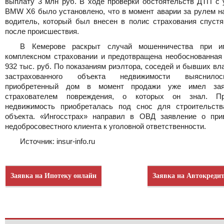
выплату 3 млн руб. В ходе проверки обстоятельств ДТП с 
BMW X6 было установлено, что в момент аварии за рулем н
водитель, который был внесен в полис страхования спустя
после происшествия.
В Кемерове раскрыт случай мошенничества при ип
комплексном страховании и предотвращена необоснованная
932 тыс. руб. По показаниям риэлтора, соседей и бывших в
застрахованного объекта недвижимости выяснило
приобретенный дом в момент продажи уже имел зая
страхователем повреждения, о которых он знал. П
недвижимость приобреталась под снос для строительств
объекта. «Ингосстрах» направил в ОВД заявление о при
недобросовестного клиента к уголовной ответственности.
Источник: insur-info.ru
Заявка на Ипотеку онлайн
Заявка на Автокреди