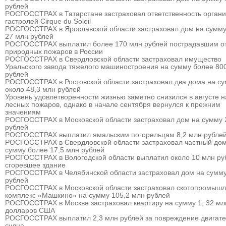
рублей
РОСГОССТРАХ в Татарстане застраховал ответственность органи
гастролей Cirque du Soleil
РОСГОССТРАХ в Ярославской области застраховал дом на сумму
27 млн рублей
РОСГОССТРАХ выплатил более 170 млн рублей пострадавшим о
природных пожаров в России
РОСГОССТРАХ в Свердловской области застраховал имущество
Уральского завода тяжелого машиностроения на сумму более 80
рублей
РОСГОССТРАХ в Ростовской области застраховал два дома на с
около 48,3 млн рублей
Уровень удовлетворенности жизнью заметно снизился в августе 
лесных пожаров, однако в начале сентября вернулся к прежним
значениям
РОСГОССТРАХ в Московской области застраховал дом на сумму 
рублей
РОСГОССТРАХ выплатил ямальским погорельцам 8,2 млн рубле
РОСГОССТРАХ в Свердловской области застраховал частный дом
сумму более 17,5 млн рублей
РОСГОССТРАХ в Вологодской области выплатил около 10 млн ру
сгоревшее здание
РОСГОССТРАХ в Челябинской области застраховал дом на сумму
рублей
РОСГОССТРАХ в Московской области застраховал скотопромыш
комплекс «Машкино» на сумму 105,2 млн рублей
РОСГОССТРАХ в Москве застраховал квартиру на сумму 1, 32 мл
долларов США
РОСГОССТРАХ выплатил 2,3 млн рублей за повреждение двигат
судна