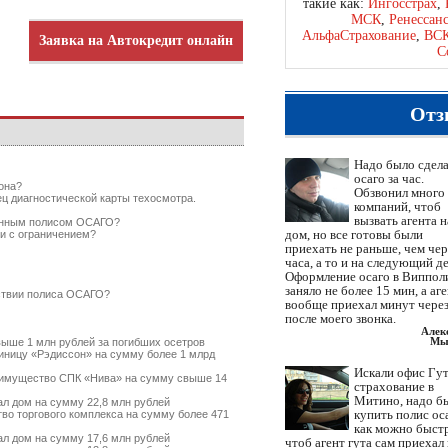
такие как:
Ингосстрах
,
МСК
,
Ренессан
АльфаСтрахование
,
ВС
Заявка на Автокредит онлайн
С
Отз
Надо было сдел
осаго за час.
она?
Обзвонил много
ец диагностической карты техосмотра.
компаний, чтоб
вызвать агента н
ченным полисом ОСАГО?
дом, но все готовы были
и с ограничением?
приехать не раньше, чем чер
часа, а то и на следующий де
Оформление осаго в Виппол
заняло не более 15 мин, а аг
тствии полиса ОСАГО?
вообще приехал минут через
после моего звонка.
Алек
Мы
ыше 1 млн рублей за погибших осетров
ницу «Рэдиссон» на сумму более 1 млрд
Искали офис Гут
имущество СПК «Нива» на сумму свыше 14
страхование в
Митино, надо б
л дом на сумму 22,8 млн рублей
купить полис ос
о торгового комплекса на сумму более 471
как можно быст
л дом на сумму 17,6 млн рублей
чтоб агент гута сам приехал