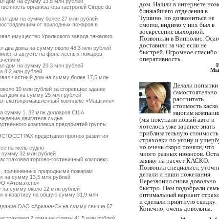
л дом на сумму 13,8 млн рублей
дом. Нашли в интернете ном
енность организатора гастролей Cirque du
ближайшего отделения в
Тушино, но дозвониться не
ал дом на сумму более 27 млн рублей
смогли, видимо у них был в
острадавшим от природных пожаров в
воскресение выходной.
вал имущество Уральского завода тяжелого
Позвонили в Випполис. Осаг
доставили за час если не
 два дома на сумму около 48,3 млн рублей
быстрей. Огромное спасибо 
ился в августе на фоне лесных пожаров,
оперативность.
начениям
л дом на сумму 20,3 млн рублей
Мы
 8,2 млн рублей
вал частный дом на сумму более 17,5 млн
Делали попытки
коло 10 млн рублей за сгоревшее здание
самостоятельно
ал дом на сумму 25 млн рублей
рассчитать
ал скотопромышленный комплекс «Машкино»
стоимость каско
многим компани
а сумму 1, 32 млн долларов США
ждение двигателя судна
(мы покупали новый авто и
твенного комплекса предприятий группы
хотелось уже заранее знать
приблизательную стоимость
ОСГОССТРАХ представил прогноз развития
страховки по угону и ущербу
но очень скоро поняли, что
ее на мель судно
много разных нюансов. Ост
 сумму 32 млн рублей
страховал торгово-гостиничный комплекс
заявку на расчет КАСКО.
Позвонил специалист, уточн
, причиненных природными пожарам
детали и наши пожелания.
 на сумму 13,5 млн рублей
Перезвонил снова довольно
ОО «Атомэкспо»
быстро. Нам подобрали сам
 на сумму около 12 млн рублей
оптимальный вариант страх
 и квартиру на общую сумму 31,9 млн
и сделали приятную скидку.
здание ОАО «Ариана-С» на сумму свыше 67
Конечно, очень довольны.
страховал 2 дома на сумму 41,5 млн рублей