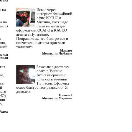
ровка
у на
Искал через
интернет ближайший
офис РОСНО в
а по
Митино, хотя надо
ям. В
было вызвать для
ь
оформления ОСАГО и КАСКО
агента в Путилково.
ю
Понравилось, что быстро все и
чно,
посчитали, и агента прислали
такой
толкового.
Максим
Москва, м.Люблино
талья
жская
этот
Заказывал доставку
осаго в Тушино.
но,
Агент оперативно
ь
приехал в течении
исы
1,5 часов. Оформил
ий
осаго быстро, все разъяснил. Я
саго
доволен.
НО),
Николай
Москва, м.Марьино
нии
о,
Раиса
вская
Много раз приходилось
вкой
отстаивать многочасовую