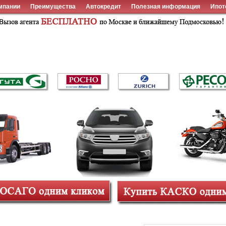
мпании
Преимущества
Автокредит
Полезная информация
Ипот