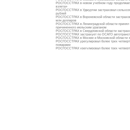
РОСГОССТРАХ в новом учебном году продолжает
взлета»
РОСГОССТРАХ в Удмуртии застраховал сельхозп
рублей
РОСГОССТРАХ в Воронежской области застрахов
млн долларов
РОСГОССТРАХ в Ленинградской области принял 
причиненного июльским ураганом
РОСГОССТРАХ в Свердловской области застрахо
РОСГОССТРАХ застрахует по ОСАГО автотрансп
РОСГОССТРАХ в Москве и Московской области за
РОСГОССТРАХ урегулировал более трех четверт
пожарами
РОСГОССТРАХ урегулировал более трех четверт
пожарами
РОСГОССТРАХ выплатил более 3 млн рублей за 
РОСГОССТРАХ в Чувашии застраховал ТРЦ «Каск
РОСГОССТРАХ в Чувашии принимает заявления о
ураганным ветром
РОСГОССТРАХ подписал партнерский договор с к
РОСГОССТРАХ в Красноярском крае застраховал
РОСГОССТРАХ во Владимирской области застрах
За минувшие выходные РОСГОССТРАХ выплатил 
массовых пожаров
РОСГОССТРАХ застраховал имущество ЗАО «Ан
на сумму около 8,4 млрд рублей
РОСГОССТРАХ обеспечивает санаторно-курортны
Саяно-Шушенской ГЭС
Выплаты компании РОСГОССТРАХ пострадавшим 
ни на минуту
РОСГОССТРАХ выплатил уже более 100 млн руб
Выплаты компании РОСГОССТРАХ пострадавшим 
млн рублей
РОСГОССТРАХ застрахует по ОСАГО автотрансп
РОСГОССТРАХ в Пермском крае застраховал круп
РОСГОССТРАХ продолжает выплаты пострадавши
Рязанской областях