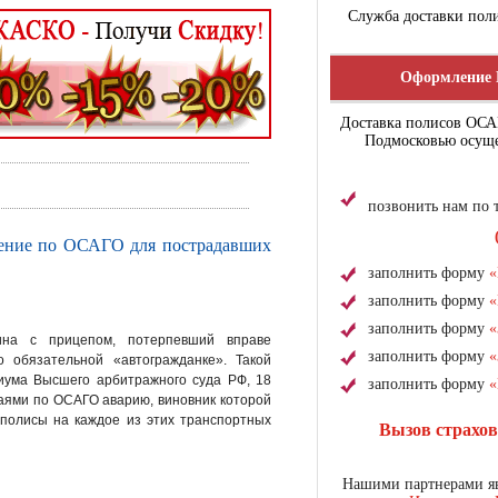
Служба доставки поли
Оформление 
Доставка полисов ОС
Подмосковью осуще
позвонить нам по
ение по ОСАГО для пострадавших
заполнить форму
«
заполнить форму
«
заполнить форму
«
на с прицепом, потерпевший вправе
заполнить форму
«
 обязательной «автогражданке». Такой
иума Высшего арбитражного суда РФ, 18
заполнить форму
«
аями по ОСАГО аварию, виновник которой
 полисы на каждое из этих транспортных
Вызов страхо
Нашими партнерами яв