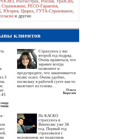
РОСНО
,
Росгосстрах
,
Россия
,
УралСиб
,
с Страхование
,
РЕСО-Гарантия
,
К
,
Югория
,
Цюрих
,
ГУТА-Страхование
,
огласие
и другие.
ывы клиентов
ать
Страхуюсь у вас
второй год подряд.
Очень нравиться, что
заранее всегда
а
позвоните и
предупредите, что заканчивается
ез 3
полис осаго. Очень удобно,
нь.
поскольку в рабочей суете как-то
ис
вылетают из головы…
ент
Ольга
Королев
 45
сандр
тищи
а-
По КАСКО
страхуюсь в
ыло
Випполис уже 3й
аго
год. Первый год
рей,
страховался с
 на
недоверием, но подкупила