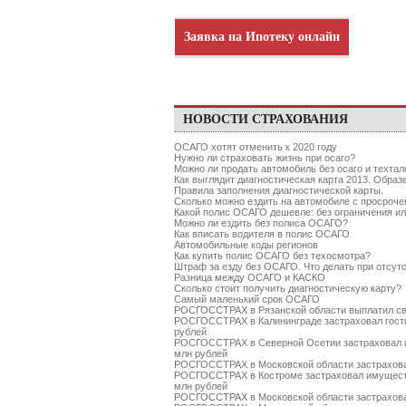
Заявка на Ипотеку онлайн
НОВОСТИ СТРАХОВАНИЯ
ОСАГО хотят отменить к 2020 году
Нужно ли страховать жизнь при осаго?
Можно ли продать автомобиль без осаго и техтал
Как выглядит диагностическая карта 2013. Образ
Правила заполнения диагностической карты.
Сколько можно ездить на автомобиле с просро
Какой полис ОСАГО дешевле: без ограничения ил
Можно ли ездить без полиса ОСАГО?
Как вписать водителя в полис ОСАГО
Автомобильные коды регионов
Как купить полис ОСАГО без техосмотра?
Штраф за езду без ОСАГО. Что делать при отсу
Разница между ОСАГО и КАСКО
Сколько стоит получить диагностическую карту?
Самый маленький срок ОСАГО
РОСГОССТРАХ в Рязанской области выплатил св
РОСГОССТРАХ в Калининграде застраховал гости
рублей
РОСГОССТРАХ в Северной Осетии застраховал 
млн рублей
РОСГОССТРАХ в Московской области застрахова
РОСГОССТРАХ в Костроме застраховал имуществ
млн рублей
РОСГОССТРАХ в Московской области застрахова