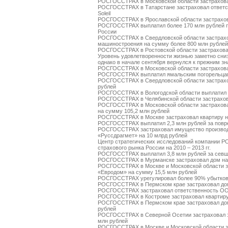
РОСГОССТРАХ в Московской области застрахова
РОСГОССТРАХ в Татарстане застраховал ответств
Soleil
РОСГОССТРАХ в Ярославской области застрахов
РОСГОССТРАХ выплатил более 170 млн рублей п
России
РОСГОССТРАХ в Свердловской области застрахо
машиностроения на сумму более 800 млн рублей
РОСГОССТРАХ в Ростовской области застраховал
Уровень удовлетворенности жизнью заметно сниз
однако в начале сентября вернулся к прежним з
РОСГОССТРАХ в Московской области застрахова
РОСГОССТРАХ выплатил ямальским погорельцам
РОСГОССТРАХ в Свердловской области застрахо
рублей
РОСГОССТРАХ в Вологодской области выплатил о
РОСГОССТРАХ в Челябинской области застрахов
РОСГОССТРАХ в Московской области застрахов
на сумму 105,2 млн рублей
РОСГОССТРАХ в Москве застраховал квартиру н
РОСГОССТРАХ выплатил 2,3 млн рублей за повре
РОСГОССТРАХ застраховал имущество производс
«Руссдрагмет» на 10 млрд рублей
Центр стратегических исследований компании Р
страхового рынка России на 2010 – 2013 гг.
РОСГОССТРАХ выплатил 3,8 млн рублей за севш
РОСГОССТРАХ в Мурманске застраховал дом на
РОСГОССТРАХ в Москве и Московской области за
«Евродом» на сумму 15,5 млн рублей
РОСГОССТРАХ урегулировал более 90% убытков
РОСГОССТРАХ в Пермском крае застраховал дом
РОСГОССТРАХ застраховал ответственность О
РОСГОССТРАХ в Костроме застраховал квартиру
РОСГОССТРАХ в Пермском крае застраховал дом
рублей
РОСГОССТРАХ в Северной Осетии застраховал 
млн рублей
РОСГОССТРАХ в Москве и Московской области за