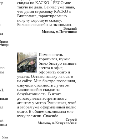
ер
скидка по КАСКО – РЕСО мне
такую не дала. Сейчас уже знаю,
что делая страховку КАСКО в
Випполисе, гарантированно
получу хорошую скидку.
о
Большое спасибо за экономию.
Виталий
Москва, м.Печатники
за
Ирина
тищи
Помню очень
торопился, нужно
было быстро вызвать
 по
агента в офис,
ям
оформить осаго и
уехать. Оставил заявку на осаго
на сайте. Мне быстро позвонили,
озвучили стоимость с учетом
),
накопившейся скидки за
безубыточность. В итоге
авили
договорились встретиться с
агентом у метро Тушинская, чтоб
ил
я забрал уже оформленный полис
осаго. В общем сэкономили мне
кучу времени. Спасибо.
ый
Сергей
Москва, м.Кожуховская
овки
Яна