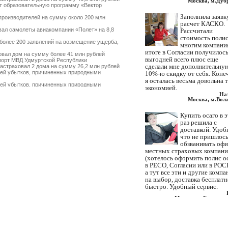
Москва, м.Дуб
 образовательную программу «Вектор
Заполнила заявк
роизводителей на сумму около 200 млн
расчет КАСКО.
ал самолеты авиакомпании «Полет» на 8,8
Рассчитали
стоимость полис
более 200 заявлений на возмещение ущерба,
многим компани
итоге в Согласии получилос
вал дом на сумму более 41 млн рублей
выгодней всего плюс еще
орт МВД Удмуртской Республики
сделали мне дополнительну
страховал 2 дома на сумму 26,2 млн рублей
ей убытков, причиненных природными
10%-ю скидку от себя. Коне
я осталась весьма довольна 
ей убытков, причиненных природными
экономией.
На
поврежденное судовое оборудование
Москва, м.Вол
ад» на сумму 1,38 млрд рублей
т страхователей по ущербу, причиненному
Купить осаго в 
омпанией FinAssist
раз решила с
 земельный участок на сумму 34 млн рублей
доставкой. Удоб
овал дом на сумму 15 млн рублей
что не пришлос
еще около 20 млн рублей пострадавшим от
обзванивать оф
местных страховых компан
типинский нефтеперерабатывающий завод»
(хотелось оформить полис о
м лечением пострадавших в аварии на
в РЕСО, Согласии или в РОС
а тут все эти и другие компа
от массовых пожаров не останавливаются
на выбор, доставка бесплатн
быстро. Удобный сервис.
лей пострадавшим от массовых пожаров
от массовых пожаров приближаются к 100
Москва, м.Братисла
орт ОАО «ВолгаТелеком»
ный рогатый скот на сумму 10,5 млн рублей
Нашли ваши контакты через
м от массовых пожаров в Воронежской и
интернет. Искали где с доста