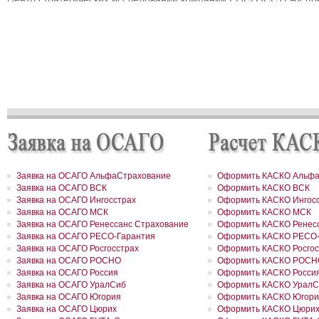
прогноз развития страхового рынка России на 2010 – 2013 гг.
РОСГОССТРАХ выплатил 3,8 млн рублей за севшее на мель судн
РОСГОССТРАХ в Мурманске застраховал дом на сумму 32 млн р
РОСГОССТРАХ в Москве и Московской области застраховал торго
гостиничный комплекс «Евродом» на сумму 15,5 млн рублей
РОСГОССТРАХ урегулировал более 90% убытков, причиненных
природными пожарам
РОСГОССТРАХ в Пермском крае застраховал дом на сумму 13,5
рублей
РОСГОССТРАХ застраховал ответственность ООО «Атомэкспо»
РОСГОССТРАХ в Костроме застраховал квартиру на сумму около
рублей
РОСГОССТРАХ в Пермском крае застраховал дом и квартиру на
сумму 31,9 млн рублей
РОСГОССТРАХ в Северной Осетии застраховал здание ОАО «Ар
на сумму свыше 67 млн рублей
Заявка на ОСАГО АльфаСтрахование
Оформить КАСКО Альфа
РОСГОССТРАХ в Москве и Московской области застраховал 2 до
Заявка на ОСАГО ВСК
Оформить КАСКО ВСК
сумму 41,5 млн рублей
Заявка на ОСАГО Ингосстрах
Оформить КАСКО Ингос
РОСГОССТРАХ в новом учебном году продолжает образователь
Заявка на ОСАГО МСК
Оформить КАСКО МСК
программу «Вектор взлета»
РОСГОССТРАХ в Удмуртии застраховал сельхозпроизводителей 
Заявка на ОСАГО Ренессанс Страхование
Оформить КАСКО Ренесс
около 200 млн рублей
Заявка на ОСАГО РЕСО-Гарантия
Оформить КАСКО РЕСО-
РОСГОССТРАХ в Воронежской области застраховал самолеты
Заявка на ОСАГО Росгосстрах
Оформить КАСКО Росгос
авиакомпании «Полет» на 8,8 млн долларов
Заявка на ОСАГО РОСНО
Оформить КАСКО РОСН
РОСГОССТРАХ в Ленинградской области принял более 200 заявл
Заявка на ОСАГО Россия
Оформить КАСКО Росси
возмещение ущерба, причиненного июльским ураганом
Заявка на ОСАГО УралСиб
Оформить КАСКО УралС
РОСГОССТРАХ в Свердловской области застраховал дом на сум
Заявка на ОСАГО Югория
Оформить КАСКО Югори
41 млн рублей
РОСГОССТРАХ застрахует по ОСАГО автотранспорт МВД Удмурт
Заявка на ОСАГО Цюрих
Оформить КАСКО Цюри