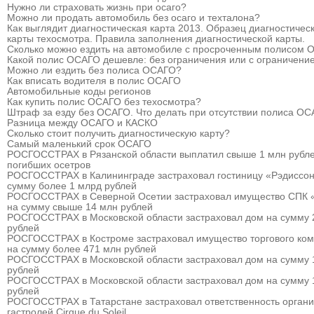
Нужно ли страховать жизнь при осаго?
Можно ли продать автомобиль без осаго и техталона?
Как выглядит диагностическая карта 2013. Образец диагностичес
карты техосмотра. Правила заполнения диагностической карты.
Сколько можно ездить на автомобиле с просроченным полисом
Какой полис ОСАГО дешевле: без ограничения или с ограничени
Можно ли ездить без полиса ОСАГО?
Как вписать водителя в полис ОСАГО
Автомобильные коды регионов
Как купить полис ОСАГО без техосмотра?
Штраф за езду без ОСАГО. Что делать при отсутствии полиса О
Разница между ОСАГО и КАСКО
Сколько стоит получить диагностическую карту?
Самый маленький срок ОСАГО
РОСГОССТРАХ в Рязанской области выплатил свыше 1 млн рубле
погибших осетров
РОСГОССТРАХ в Калининграде застраховал гостиницу «Рэдиссон
сумму более 1 млрд рублей
РОСГОССТРАХ в Северной Осетии застраховал имущество СПК 
на сумму свыше 14 млн рублей
РОСГОССТРАХ в Московской области застраховал дом на сумму 
рублей
РОСГОССТРАХ в Костроме застраховал имущество торгового ком
на сумму более 471 млн рублей
РОСГОССТРАХ в Московской области застраховал дом на сумму 
рублей
РОСГОССТРАХ в Московской области застраховал дом на сумму 
рублей
РОСГОССТРАХ в Татарстане застраховал ответственность органи
гастролей Cirque du Soleil