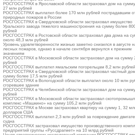
РОСГОССТРАХ в Ярославской области застраховал дом на сумму
27 млн рублей
РОСГОССТРАХ выплатил более 170 млн рублей пострадавшим о
природных пожаров в России
РОСГОССТРАХ в Свердловской области застраховал имущество
Уральского завода тяжелого машиностроения на сумму более 80
рублей
РОСГОССТРАХ в Ростовской области застраховал два дома на с
около 48,3 млн рублей
Уровень удовлетворенности жизнью заметно снизился в августе 
лесных пожаров, однако в начале сентября вернулся к прежним
значениям
РОСГОССТРАХ в Московской области застраховал дом на сумму 
рублей
РОСГОССТРАХ выплатил ямальским погорельцам 8,2 млн рубле
РОСГОССТРАХ в Свердловской области застраховал частный дом
сумму более 17,5 млн рублей
РОСГОССТРАХ в Вологодской области выплатил около 10 млн ру
сгоревшее здание
РОСГОССТРАХ в Челябинской области застраховал дом на сумму
рублей
РОСГОССТРАХ в Московской области застраховал скотопромыш
комплекс «Машкино» на сумму 105,2 млн рублей
РОСГОССТРАХ в Москве застраховал квартиру на сумму 1, 32 мл
долларов США
РОСГОССТРАХ выплатил 2,3 млн рублей за повреждение двигат
судна
РОСГОССТРАХ застраховал имущество производственного компл
предприятий группы «Руссдрагмет» на 10 млрд рублей
Центр стратегических исследований компании РОСГОССТРАХ пр