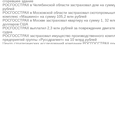
сгоревшее здание
РОСГОССТРАХ в Челябинской области застраховал дом на сумму
рублей
РОСГОССТРАХ в Московской области застраховал скотопромыш
комплекс «Машкино» на сумму 105,2 млн рублей
РОСГОССТРАХ в Москве застраховал квартиру на сумму 1, 32 мл
долларов США
РОСГОССТРАХ выплатил 2,3 млн рублей за повреждение двигат
судна
РОСГОССТРАХ застраховал имущество производственного компл
предприятий группы «Руссдрагмет» на 10 млрд рублей
Центр стратегических исследований компании РОСГОССТРАХ пр
прогноз развития страхового рынка России на 2010 – 2013 гг.
РОСГОССТРАХ выплатил 3,8 млн рублей за севшее на мель судн
РОСГОССТРАХ в Мурманске застраховал дом на сумму 32 млн р
РОСГОССТРАХ в Москве и Московской области застраховал торго
гостиничный комплекс «Евродом» на сумму 15,5 млн рублей
РОСГОССТРАХ урегулировал более 90% убытков, причиненных
природными пожарам
РОСГОССТРАХ в Пермском крае застраховал дом на сумму 13,5
рублей
РОСГОССТРАХ застраховал ответственность ООО «Атомэкспо»
РОСГОССТРАХ в Костроме застраховал квартиру на сумму около
рублей
РОСГОССТРАХ в Пермском крае застраховал дом и квартиру на
сумму 31,9 млн рублей
РОСГОССТРАХ в Северной Осетии застраховал здание ОАО «Ар
на сумму свыше 67 млн рублей
РОСГОССТРАХ в Москве и Московской области застраховал 2 до
сумму 41,5 млн рублей