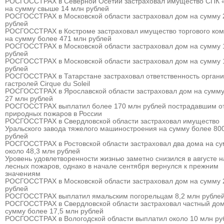
РОСГОССТРАХ в Северной Осетии застраховал имущество СПК 
на сумму свыше 14 млн рублей
РОСГОССТРАХ в Московской области застраховал дом на сумму 
рублей
РОСГОССТРАХ в Костроме застраховал имущество торгового ком
на сумму более 471 млн рублей
РОСГОССТРАХ в Московской области застраховал дом на сумму 
рублей
РОСГОССТРАХ в Московской области застраховал дом на сумму 
рублей
РОСГОССТРАХ в Татарстане застраховал ответственность органи
гастролей Cirque du Soleil
РОСГОССТРАХ в Ярославской области застраховал дом на сумму
27 млн рублей
РОСГОССТРАХ выплатил более 170 млн рублей пострадавшим о
природных пожаров в России
РОСГОССТРАХ в Свердловской области застраховал имущество
Уральского завода тяжелого машиностроения на сумму более 80
рублей
РОСГОССТРАХ в Ростовской области застраховал два дома на с
около 48,3 млн рублей
Уровень удовлетворенности жизнью заметно снизился в августе 
лесных пожаров, однако в начале сентября вернулся к прежним
значениям
РОСГОССТРАХ в Московской области застраховал дом на сумму 
рублей
РОСГОССТРАХ выплатил ямальским погорельцам 8,2 млн рубле
РОСГОССТРАХ в Свердловской области застраховал частный дом
сумму более 17,5 млн рублей
РОСГОССТРАХ в Вологодской области выплатил около 10 млн ру