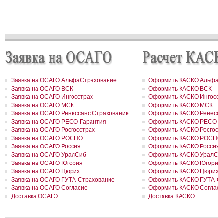
РОСГОССТРАХ в новом учебном году продолжает образователь
программу «Вектор взлета»
РОСГОССТРАХ в Удмуртии застраховал сельхозпроизводителей 
около 200 млн рублей
РОСГОССТРАХ в Воронежской области застраховал самолеты
авиакомпании «Полет» на 8,8 млн долларов
РОСГОССТРАХ в Ленинградской области принял более 200 заявл
возмещение ущерба, причиненного июльским ураганом
РОСГОССТРАХ в Свердловской области застраховал дом на сум
41 млн рублей
РОСГОССТРАХ застрахует по ОСАГО автотранспорт МВД Удмурт
Заявка на ОСАГО АльфаСтрахование
Оформить КАСКО Альфа
Республики
Заявка на ОСАГО ВСК
Оформить КАСКО ВСК
РОСГОССТРАХ в Москве и Московской области застраховал 2 до
Заявка на ОСАГО Ингосстрах
Оформить КАСКО Ингос
сумму 26,2 млн рублей
РОСГОССТРАХ урегулировал более трех четвертей убытков,
Заявка на ОСАГО МСК
Оформить КАСКО МСК
причиненных природными пожарами
Заявка на ОСАГО Ренессанс Страхование
Оформить КАСКО Ренесс
РОСГОССТРАХ урегулировал более трех четвертей убытков,
Заявка на ОСАГО РЕСО-Гарантия
Оформить КАСКО РЕСО-
причиненных природными пожарами
Заявка на ОСАГО Росгосстрах
Оформить КАСКО Росгос
РОСГОССТРАХ выплатил более 3 млн рублей за поврежденное с
Заявка на ОСАГО РОСНО
Оформить КАСКО РОСН
оборудование
Заявка на ОСАГО Россия
Оформить КАСКО Росси
РОСГОССТРАХ в Чувашии застраховал ТРЦ «Каскад» на сумму 1
Заявка на ОСАГО УралСиб
Оформить КАСКО УралС
рублей
Заявка на ОСАГО Югория
Оформить КАСКО Югори
РОСГОССТРАХ в Чувашии принимает заявления от страхователе
ущербу, причиненному ураганным ветром
Заявка на ОСАГО Цюрих
Оформить КАСКО Цюри
РОСГОССТРАХ подписал партнерский договор с компанией FinAs
Заявка на ОСАГО ГУТА-Страхование
Оформить КАСКО ГУТА-
РОСГОССТРАХ в Красноярском крае застраховал земельный учас
Заявка на ОСАГО Согласие
Оформить КАСКО Согла
сумму 34 млн рублей
Доставка ОСАГО
Доставка КАСКО
РОСГОССТРАХ во Владимирской области застраховал дом на су
млн рублей
За минувшие выходные РОСГОССТРАХ выплатил еще около 20 